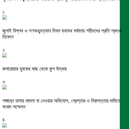
১
জুলাই বিপ্লব ও গণঅভ্যুত্থান দিবস যথাযথ মর্যাদায় শহীদদের প্রতি শ্রদ্ধা
নিবেদন
২
কলারোয়ার যুবকের কাছ থেকে কুশ উদ্ধার
৩
গঙ্গাচড়া থানায় মামলা না নেওয়ার অভিযোগ, গ্রেপ্তার ও নিরাপত্তার দাবিতে
সংবাদ সম্মেলন
৪