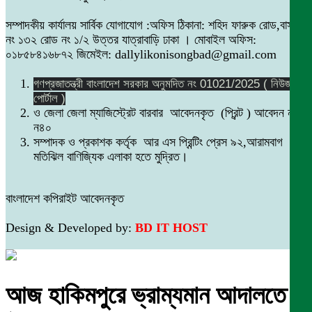
সম্পাদকীয় কার্যালয় সার্বিক যোগাযোগ :অফিস ঠিকানা: শহিদ ফারুক রোড,বাসা
নং ১৩২ রোড নং ১/২ উত্তর যাত্রাবাড়ি ঢাকা । মোবাইল অফিস:
০১৮৫৮৪১৬৮৭২ জিমেইল: dallylikonisongbad@gmail.com
গণপ্রজাতন্ত্রী বাংলাদেশ সরকার অনুমদিত নং 01021/2025 ( নিউজ
পোর্টাল )
ও জেলা জেলা ম্যাজিস্ট্রেট বারবার আবেদনকৃত (প্রিন্ট ) আবেদন নং
ন৪০
সম্পাদক ও প্রকাশক কর্তৃক আর এস প্রিন্টিং প্রেস ৯২,আরামবাগ
মতিঝিল বাণিজ্যিক এলাকা হতে মুদ্রিত।
বাংলাদেশ কপিরাইট আবেদনকৃত
Design & Developed by:
BD IT HOST
আজ হাকিমপুরে ভ্রাম্যমান আদালতে ৪