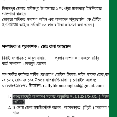
দিনাজপুর জেলার হাকিমপুর উপজেলার ১ নং খট্রা মাধবপাড়া ইউনিয়নের
ডাঙ্গাপাড়া বাজারে
ভোক্তা অধিকার সংরক্ষণ আইন এবং বাংলাদেশ স্ট্যান্ডার্ডস এন্ড টেস্টিং
ইনস্টিটিউট আইনে সর্বমোট ৬০ হাজার টাকা জরিমানা করা করেন।
সম্পাদক ও প্রকাশক : মোঃ রানা আহমেদ
নির্বাহী সম্পাদক : আবুল বাসার, প্রধান সম্পাদক : ফজলে রাব্বি
বার্তা সম্পাদক : মাহাবুব হোসেন
সম্পাদকীয় কার্যালয় সার্বিক যোগাযোগ :অফিস ঠিকানা: শহিদ ফারুক রোড,বাসা
নং ১৩২ রোড নং ১/২ উত্তর যাত্রাবাড়ি ঢাকা । মোবাইল অফিস:
০১৮৫৮৪১৬৮৭২ জিমেইল: dallylikonisongbad@gmail.com
গণপ্রজাতন্ত্রী বাংলাদেশ সরকার অনুমদিত নং 01021/2025 ( নিউজ
পোর্টাল )
ও জেলা জেলা ম্যাজিস্ট্রেট বারবার আবেদনকৃত (প্রিন্ট ) আবেদন নং
ন৪০