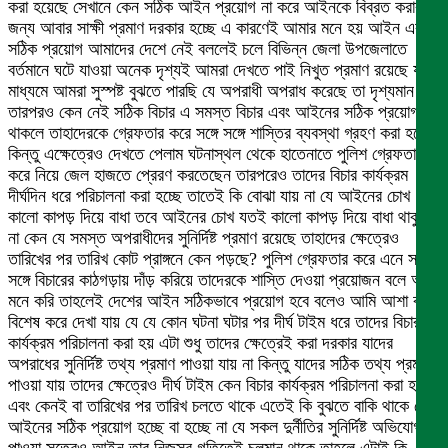
করা হয়েছে সেখানে কেন সঠিক আইন প্রয়োগ না করে আইনকে বিব্রত করার
জন্য আবার সাক্ষী প্রমাণ দরকার হচ্ছে এ কারণেই আমার মনে হয় আইন এর
সঠিক প্রয়োগ আমাদের দেশে নেই বললেই চলে বিভিন্ন জেলা উপজেলাতে
বর্তমানে ঘটে যাওয়া অনেক দৃশ্যই আমরা দেখতে পাই নিখুত প্রমাণ রয়েছে যার
মাধ্যমে আমরা সুস্পষ্ট বুঝতে পারছি যে অপরাধী অপরাধ করেছে তা দৃশ্যমান
তারপরও কেন নেই সঠিক বিচার এ সমস্ত বিচার এবং আইনের সঠিক প্রয়োগ
থাকলে তাহাদেরকে গ্রেফতার করে সঙ্গে সঙ্গে শাস্তির ব্যবস্থা গ্রহণ করা হতো
কিন্তু এক্ষেত্রেও দেখতে পেলাম ঘটনাস্থল থেকে হাতেনাতে পুলিশ গ্রেফতার
করে নিয়ে জেল হাজতে প্রেরণ করতেছেন তারপরেও তাদের বিচার কার্যক্রম
দীর্ঘদিন ধরে পরিচালনা করা হচ্ছে তাতেই কি বোঝা যায় না যে আইনের চোখ
কালো কাপড় দিয়ে বাধা তবে আইনের চোখ যতই কালো কাপড় দিয়ে বাধা থাকুক
না কেন যে সমস্ত অপরাধীদের সুনির্দিষ্ট প্রমাণ রয়েছে তাহাদের ক্ষেত্রেও
তারিখের পর তারিখ কোট প্রাঙ্গনে কেন পড়ছে? পুলিশ গ্রেফতার করে এনে সঙ্গে
সঙ্গে বিচারের কাঠগড়ায় দাঁড় করিয়ে তাদেরকে শাস্তি দেওয়া প্রয়োজন বলে আমি
মনে করি তাহলেই দেশের আইন সঠিকভাবে প্রয়োগ হবে বলেও আমি আশা করি
বিশেষ করে দেখা যায় যে যে কোন ঘটনা ঘটার পর দীর্ঘ টাইম ধরে তাদের বিচার
কার্যক্রম পরিচালনা করা হয় এটা শুধু তাদের ক্ষেত্রেই করা দরকার যাদের
অপরাধের সুনির্দিষ্ট তথ্য প্রমাণ পাওয়া যায় না কিন্তু যাদের সঠিক তথ্য প্রমাণ
পাওয়া যায় তাদের ক্ষেত্রেও দীর্ঘ টাইম কেন বিচার কার্যক্রম পরিচালনা করা হয়
এবং কেনই বা তারিখের পর তারিখ চলতে থাকে এতেই কি বুঝতে বাকি থাকে যে
আইনের সঠিক প্রয়োগ হচ্ছে বা হচ্ছে না যে সকল দুর্নীতির সুনির্দিষ্ট অভিযোগ