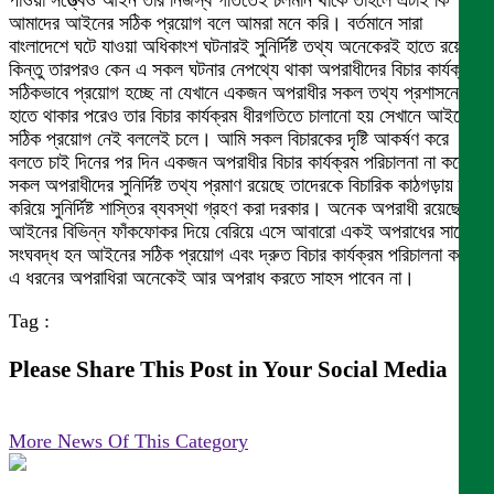
পাওয়া সত্ত্বেও আইন তার নিজস্ব গতিতেই চলমান থাকে তাহলে এটাই কি
আমাদের আইনের সঠিক প্রয়োগ বলে আমরা মনে করি। বর্তমানে সারা
বাংলাদেশে ঘটে যাওয়া অধিকাংশ ঘটনারই সুনির্দিষ্ট তথ্য অনেকেরই হাতে রয়েছে
কিন্তু তারপরও কেন এ সকল ঘটনার নেপথ্যে থাকা অপরাধীদের বিচার কার্যক্রম
সঠিকভাবে প্রয়োগ হচ্ছে না যেখানে একজন অপরাধীর সকল তথ্য প্রশাসনের
হাতে থাকার পরেও তার বিচার কার্যক্রম ধীরগতিতে চালানো হয় সেখানে আইনের
সঠিক প্রয়োগ নেই বললেই চলে। আমি সকল বিচারকের দৃষ্টি আকর্ষণ করে
বলতে চাই দিনের পর দিন একজন অপরাধীর বিচার কার্যক্রম পরিচালনা না করে যে
সকল অপরাধীদের সুনির্দিষ্ট তথ্য প্রমাণ রয়েছে তাদেরকে বিচারিক কাঠগড়ায় দাঁড়
করিয়ে সুনির্দিষ্ট শাস্তির ব্যবস্থা গ্রহণ করা দরকার। অনেক অপরাধী রয়েছে
আইনের বিভিন্ন ফাঁকফোকর দিয়ে বেরিয়ে এসে আবারো একই অপরাধের সাথে
সংঘবদ্ধ হন আইনের সঠিক প্রয়োগ এবং দ্রুত বিচার কার্যক্রম পরিচালনা করলে
এ ধরনের অপরাধিরা অনেকেই আর অপরাধ করতে সাহস পাবেন না।
Tag :
Please Share This Post in Your Social Media
More News Of This Category