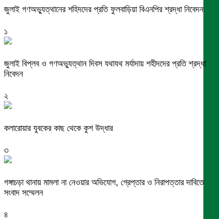
জুলাই গণঅভ্যুত্থানের শহিদদের প্রতি ফুলবাড়িয়া বিএনপির শ্রদ্ধা নিবেদন
১
জুলাই বিপ্লব ও গণঅভ্যুত্থান দিবস যথাযথ মর্যাদায় শহীদদের প্রতি শ্রদ্ধা
নিবেদন
২
কলারোয়ার যুবকের কাছ থেকে কুশ উদ্ধার
৩
গঙ্গাচড়া থানায় মামলা না নেওয়ার অভিযোগ, গ্রেপ্তার ও নিরাপত্তার দাবিতে
সংবাদ সম্মেলন
৪