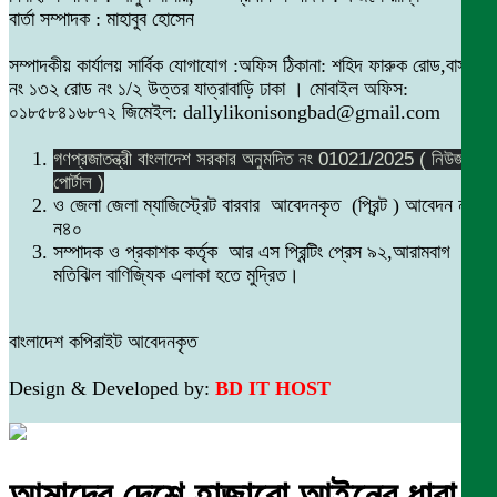
বার্তা সম্পাদক : মাহাবুব হোসেন
সম্পাদকীয় কার্যালয় সার্বিক যোগাযোগ :অফিস ঠিকানা: শহিদ ফারুক রোড,বাসা
নং ১৩২ রোড নং ১/২ উত্তর যাত্রাবাড়ি ঢাকা । মোবাইল অফিস:
০১৮৫৮৪১৬৮৭২ জিমেইল: dallylikonisongbad@gmail.com
গণপ্রজাতন্ত্রী বাংলাদেশ সরকার অনুমদিত নং 01021/2025 ( নিউজ
পোর্টাল )
ও জেলা জেলা ম্যাজিস্ট্রেট বারবার আবেদনকৃত (প্রিন্ট ) আবেদন নং
ন৪০
সম্পাদক ও প্রকাশক কর্তৃক আর এস প্রিন্টিং প্রেস ৯২,আরামবাগ
মতিঝিল বাণিজ্যিক এলাকা হতে মুদ্রিত।
বাংলাদেশ কপিরাইট আবেদনকৃত
Design & Developed by:
BD IT HOST
আমাদের দেশে হাজারো আইনের ধারা