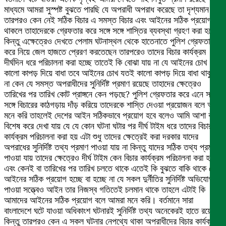
মাধ্যমে আমরা সুস্পষ্ট বুঝতে পারছি যে অপরাধী অপরাধ করেছে তা দৃশ্যমান
তারপরও কেন নেই সঠিক বিচার এ সমস্ত বিচার এবং আইনের সঠিক প্রয়োগ
থাকলে তাহাদেরকে গ্রেফতার করে সঙ্গে সঙ্গে শাস্তির ব্যবস্থা গ্রহণ করা হতো
কিন্তু এক্ষেত্রেও দেখতে পেলাম ঘটনাস্থল থেকে হাতেনাতে পুলিশ গ্রেফতার
করে নিয়ে জেল হাজতে প্রেরণ করতেছেন তারপরেও তাদের বিচার কার্যক্রম
দীর্ঘদিন ধরে পরিচালনা করা হচ্ছে তাতেই কি বোঝা যায় না যে আইনের চোখ
কালো কাপড় দিয়ে বাধা তবে আইনের চোখ যতই কালো কাপড় দিয়ে বাধা থাকুক
না কেন যে সমস্ত অপরাধীদের সুনির্দিষ্ট প্রমাণ রয়েছে তাহাদের ক্ষেত্রেও
তারিখের পর তারিখ কোট প্রাঙ্গনে কেন পড়ছে? পুলিশ গ্রেফতার করে এনে সঙ্গে
সঙ্গে বিচারের কাঠগড়ায় দাঁড় করিয়ে তাদেরকে শাস্তি দেওয়া প্রয়োজন বলে আমি
মনে করি তাহলেই দেশের আইন সঠিকভাবে প্রয়োগ হবে বলেও আমি আশা করি
বিশেষ করে দেখা যায় যে যে কোন ঘটনা ঘটার পর দীর্ঘ টাইম ধরে তাদের বিচার
কার্যক্রম পরিচালনা করা হয় এটা শুধু তাদের ক্ষেত্রেই করা দরকার যাদের
অপরাধের সুনির্দিষ্ট তথ্য প্রমাণ পাওয়া যায় না কিন্তু যাদের সঠিক তথ্য প্রমাণ
পাওয়া যায় তাদের ক্ষেত্রেও দীর্ঘ টাইম কেন বিচার কার্যক্রম পরিচালনা করা হয়
এবং কেনই বা তারিখের পর তারিখ চলতে থাকে এতেই কি বুঝতে বাকি থাকে যে
আইনের সঠিক প্রয়োগ হচ্ছে বা হচ্ছে না যে সকল দুর্নীতির সুনির্দিষ্ট অভিযোগ
পাওয়া সত্ত্বেও আইন তার নিজস্ব গতিতেই চলমান থাকে তাহলে এটাই কি
আমাদের আইনের সঠিক প্রয়োগ বলে আমরা মনে করি। বর্তমানে সারা
বাংলাদেশে ঘটে যাওয়া অধিকাংশ ঘটনারই সুনির্দিষ্ট তথ্য অনেকেরই হাতে রয়েছে
কিন্তু তারপরও কেন এ সকল ঘটনার নেপথ্যে থাকা অপরাধীদের বিচার কার্যক্রম