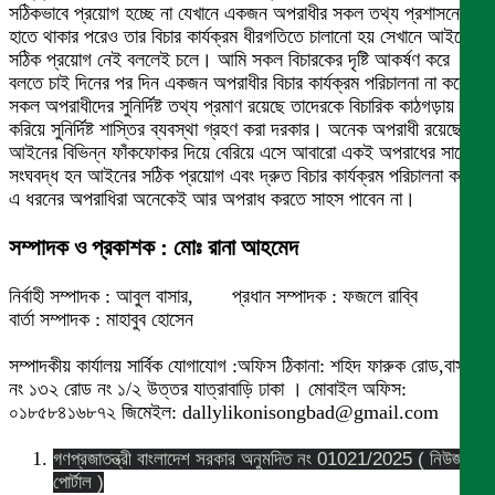
সঠিকভাবে প্রয়োগ হচ্ছে না যেখানে একজন অপরাধীর সকল তথ্য প্রশাসনের
হাতে থাকার পরেও তার বিচার কার্যক্রম ধীরগতিতে চালানো হয় সেখানে আইনের
সঠিক প্রয়োগ নেই বললেই চলে। আমি সকল বিচারকের দৃষ্টি আকর্ষণ করে
বলতে চাই দিনের পর দিন একজন অপরাধীর বিচার কার্যক্রম পরিচালনা না করে যে
সকল অপরাধীদের সুনির্দিষ্ট তথ্য প্রমাণ রয়েছে তাদেরকে বিচারিক কাঠগড়ায় দাঁড়
করিয়ে সুনির্দিষ্ট শাস্তির ব্যবস্থা গ্রহণ করা দরকার। অনেক অপরাধী রয়েছে
আইনের বিভিন্ন ফাঁকফোকর দিয়ে বেরিয়ে এসে আবারো একই অপরাধের সাথে
সংঘবদ্ধ হন আইনের সঠিক প্রয়োগ এবং দ্রুত বিচার কার্যক্রম পরিচালনা করলে
এ ধরনের অপরাধিরা অনেকেই আর অপরাধ করতে সাহস পাবেন না।
সম্পাদক ও প্রকাশক : মোঃ রানা আহমেদ
নির্বাহী সম্পাদক : আবুল বাসার, প্রধান সম্পাদক : ফজলে রাব্বি
বার্তা সম্পাদক : মাহাবুব হোসেন
সম্পাদকীয় কার্যালয় সার্বিক যোগাযোগ :অফিস ঠিকানা: শহিদ ফারুক রোড,বাসা
নং ১৩২ রোড নং ১/২ উত্তর যাত্রাবাড়ি ঢাকা । মোবাইল অফিস:
০১৮৫৮৪১৬৮৭২ জিমেইল: dallylikonisongbad@gmail.com
গণপ্রজাতন্ত্রী বাংলাদেশ সরকার অনুমদিত নং 01021/2025 ( নিউজ
পোর্টাল )