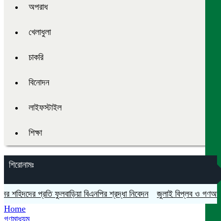
অপরাধ
খেলাধুলা
চাকরি
বিনোদন
লাইফস্টাইল
শিক্ষা
শিরোনামঃ
িদদের প্রতি ফুলবাড়িয়া বিএনপির শ্রদ্ধা নিবেদন
জুলাই বিপ্লব ও গণঅভ্যুত্থান
Home
গণমাধ্যম