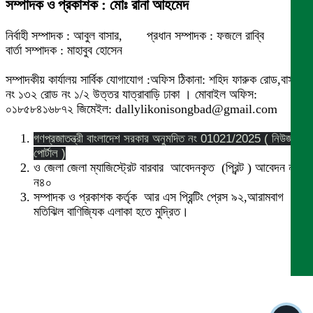
সম্পাদক ও প্রকাশক : মোঃ রানা আহমেদ
নির্বাহী সম্পাদক : আবুল বাসার, প্রধান সম্পাদক : ফজলে রাব্বি
বার্তা সম্পাদক : মাহাবুব হোসেন
সম্পাদকীয় কার্যালয় সার্বিক যোগাযোগ :অফিস ঠিকানা: শহিদ ফারুক রোড,বাসা
নং ১৩২ রোড নং ১/২ উত্তর যাত্রাবাড়ি ঢাকা । মোবাইল অফিস:
০১৮৫৮৪১৬৮৭২ জিমেইল: dallylikonisongbad@gmail.com
গণপ্রজাতন্ত্রী বাংলাদেশ সরকার অনুমদিত নং 01021/2025 ( নিউজ
পোর্টাল )
ও জেলা জেলা ম্যাজিস্ট্রেট বারবার আবেদনকৃত (প্রিন্ট ) আবেদন নং
ন৪০
সম্পাদক ও প্রকাশক কর্তৃক আর এস প্রিন্টিং প্রেস ৯২,আরামবাগ
মতিঝিল বাণিজ্যিক এলাকা হতে মুদ্রিত।