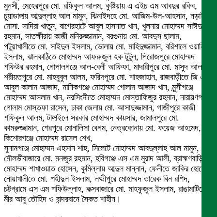
মুনসী, মেহেরপুরে মো. রফিকুল আলম, কুষ্টিয়ায় এ এইচ এম আবদুর রকিব,
চুয়াডাঙ্গায় আব্দুল্লাহ আল মামুন, ঝিনাইদহে মো. আজিম-উল-আহসান, নড়াইলে
মোসা. সাদিরা খাতুন, বাগেরহাটে আবুল হাসনাত খান, খুলনায় মোহাম্মদ সাঈদুর
রহমান, সাতক্ষীরায় কাজী মনিরুজ্জামান, বরগুনায় মো. আবদুস ছালাম,
পটুয়াখালীতে মো. সাইদুল ইসলাম, ভোলায় মো. মাহিদুজ্জামান, বরিশালে ওয়াহিদুল
ইসলাম, ঝালকাঠিতে মোহাম্মদ আফরুজুল হক টুটুল, পিরোজপুরে মোহাম্মদ
শফিউর রহমান, গোপালগঞ্জে আল-বেলী আফিফা, মাদারীপুরে মো. মাসুদ আলম,
শরীয়তপুরে মো. মাহবুবুল আলম, ফরিদপুরে মো. শাহজাহান, রাজবাড়ীতে জি এম
আবুল কালাম আজাদ, মানিকগঞ্জে মোহাম্মদ গোলাম আজাদ খান, মুন্সীগঞ্জে
মোহাম্মদ আসলাম খান, নরসিংদীতে মোহাম্মদ মোস্তাফিজুর রহমান, নারায়ণগঞ্জে
গোলাম মোস্তফা রাসেল, ঢাকা জেলায় মো. আসাদুজ্জামান, গাজীপুরে কাজী
শফিকুল আলম, টাঙ্গাইলে সরকার মোহাম্মদ কায়সার, জামালপুরে মো.
কামরুজ্জামান, শেরপুরে মোনালিসা বেগম, নেত্রকোনায় মো. ফয়েজ আহমেদ,
কিশোরগঞ্জে মোহাম্মদ রাসেল শেখ,
সুনামগঞ্জে মোহাম্মদ এহসান শাহ, সিলেটে মোহাম্মদ আবদুল্লাহ আল মামুন,
মৌলভীবাজারে মো. মনজুর রহমান, হবিগঞ্জে এস এম মুরাদ আলী, ব্রাহ্মণবাড়িয়ায়
মোহাম্মদ শাখাওয়াত হোসেন, কুমিল্লায় আব্দুল মান্নান, ফেনীতে জাকির হোসেন,
নোয়াখালীতে মো. শহীদুল ইসলাম, লক্ষ্মীপুরে মোহাম্মদ তারেক বিন রশিদ,
চট্টগ্রামে এস এম শফিউল্লাহ, কক্সবাজারে মো. মাহফুজুল ইসলাম, রাঙামাটিতে
মীর আবু তৌহিদ ও বান্দরবানে সৈকত শাহীন।