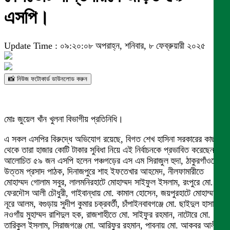
এসপি।
Update Time : ০৯:২০:০৮ অপরাহ্ন, শনিবার, ৮ ফেব্রুয়ারী ২০২৫
📸 নিউজ ফটোকার্ড ডাউনলোড করুন
মোঃ জুয়েল খাঁন খুলনা বিভাগীয় প্রতিনিধি।
এ সকল এসপির বিরুদ্ধে অভিযোগ রয়েছে, বিগত শেখ হাসিনা সরকারের কাছ
থেকে তারা হাজার কোটি টাকার সুবিধা নিয়ে এই নির্বাচনকে প্রভাবিত করেছেন।
আলোচিত ৫৯ জন এসপি হলেন পঞ্চগড়ের এস এম সিরাজুল হুদা, ঠাকুরগাঁওয়ের
উত্তম প্রসাদ পাঠক, দিনাজপুরে শাহ ইফতেখার আহমেদ, নীলফামারীতে
মোহাম্মদ গোলাম সবুর, লালমনিরহাটে মোহাম্মদ সাইফুল ইসলাম, রংপুরে মো.
ফেরদৌস আলী চৌধুরী, গাইবান্ধায় মো. কামাল হোসেন, জয়পুরহাটে মোহাম্মদ
নূরে আলম, বগুড়ায় সুদীপ কুমার চক্রবর্তী, চাঁপাইনবাবগঞ্জে মো. ছাইদুল হাসান,
নওগাঁয় মুহাম্মদ রাশিদুল হক, রাজশাহীতে মো. সাইফুর রহমান, নাটোরে মো.
তারিকুল ইসলাম, সিরাজগঞ্জে মো. আরিফুর রহমান, পাবনায় মো. আকবর আলী