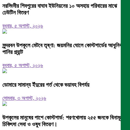
নরসিংদীর শিবপুরের বাঘাব ইউনিয়নের ১০ অসহায় পরিবারের মাঝে
ঢেউটিন বিতরণ
বুধবার, ৫ অগাস্ট, ২০২৬
সুন্দরবন উপকূলে মেটবে তৃষ্ণা: জয়মনির ঘোলে কোস্টগার্ডের আধুনিক
পানির প্ল্যান্ট
বুধবার, ৫ অগাস্ট, ২০২৬
ডোমারে সামান্য ইঁদুরের গর্ত থেকে ভয়াবহ বিপর্যয়
সোমবার, ৩ অগাস্ট, ২০২৬
উপকূলের মানুষের পাশে কোস্টগার্ড: শরণখোলায় ২৫৫ জনকে বিনামূল্যে
চিকিৎসা সেবা ও ওষুধ বিতরণ।