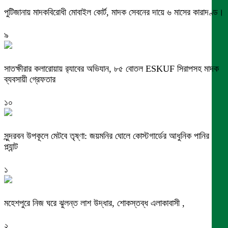
পুটিজানায় মাদকবিরোধী মোবাইল কোর্ট, মাদক সেবনের দায়ে ৬ মাসের কারাদণ্ড।
৯
সাতক্ষীরার কলারোয়ায় র‍্যাবের অভিযান, ৮৫ বোতল ESKUF সিরাপসহ মাদক
ব্যবসায়ী গ্রেফতার
১০
সুন্দরবন উপকূলে মেটবে তৃষ্ণা: জয়মনির ঘোলে কোস্টগার্ডের আধুনিক পানির
প্ল্যান্ট
১
মহেশপুরে নিজ ঘরে ঝুলন্ত লাশ উদ্ধার, শোকস্তব্ধ এলাকাবাসী ,
২