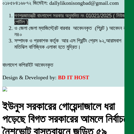
০১৮৫৮৪১৬৮৭২ জিমেইল: dallylikonisongbad@gmail.com
গণপ্রজাতন্ত্রী বাংলাদেশ সরকার অনুমদিত নং 01021/2025 ( নিউজ
পোর্টাল )
ও জেলা জেলা ম্যাজিস্ট্রেট বারবার আবেদনকৃত (প্রিন্ট ) আবেদন নং
ন৪০
সম্পাদক ও প্রকাশক কর্তৃক আর এস প্রিন্টিং প্রেস ৯২,আরামবাগ
মতিঝিল বাণিজ্যিক এলাকা হতে মুদ্রিত।
বাংলাদেশ কপিরাইট আবেদনকৃত
Design & Developed by:
BD IT HOST
ইউনুস সরকারের গোয়েন্দাজালে ধরা
পড়েছে বিগত সরকারের আমলে নির্বাচনে
নৈশভোট বাস্তবায়নে জড়িত ৫৯