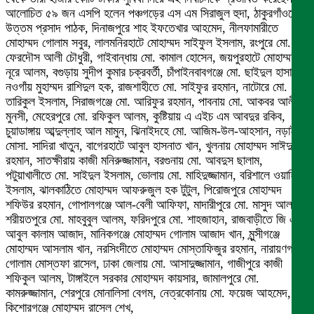
আলোচিত ৫৯ জন এসপি হলেন পঞ্চগড়ের এস এম সিরাজুল হুদা, ঠাকুরগাঁওয়ের
উত্তম প্রসাদ পাঠক, দিনাজপুরে শাহ ইফতেখার আহমেদ, নীলফামারীতে
মোহাম্মদ গোলাম সবুর, লালমনিরহাটে মোহাম্মদ সাইফুল ইসলাম, রংপুরে মো.
ফেরদৌস আলী চৌধুরী, গাইবান্ধায় মো. কামাল হোসেন, জয়পুরহাটে মোহাম্মদ
নূরে আলম, বগুড়ায় সুদীপ কুমার চক্রবর্তী, চাঁপাইনবাবগঞ্জে মো. ছাইদুল হাসান,
নওগাঁয় মুহাম্মদ রাশিদুল হক, রাজশাহীতে মো. সাইফুর রহমান, নাটোরে মো.
তারিকুল ইসলাম, সিরাজগঞ্জে মো. আরিফুর রহমান, পাবনায় মো. আকবর আলী
মুনসী, মেহেরপুরে মো. রফিকুল আলম, কুষ্টিয়ায় এ এইচ এম আবদুর রকিব,
চুয়াডাঙ্গায় আব্দুল্লাহ আল মামুন, ঝিনাইদহে মো. আজিম-উল-আহসান, নড়াইলে
মোসা. সাদিরা খাতুন, বাগেরহাটে আবুল হাসনাত খান, খুলনায় মোহাম্মদ সাঈদুর
রহমান, সাতক্ষীরায় কাজী মনিরুজ্জামান, বরগুনায় মো. আবদুস ছালাম,
পটুয়াখালীতে মো. সাইদুল ইসলাম, ভোলায় মো. মাহিদুজ্জামান, বরিশালে ওয়াহিদুল
ইসলাম, ঝালকাঠিতে মোহাম্মদ আফরুজুল হক টুটুল, পিরোজপুরে মোহাম্মদ
শফিউর রহমান, গোপালগঞ্জে আল-বেলী আফিফা, মাদারীপুরে মো. মাসুদ আলম,
শরীয়তপুরে মো. মাহবুবুল আলম, ফরিদপুরে মো. শাহজাহান, রাজবাড়ীতে জি এম
আবুল কালাম আজাদ, মানিকগঞ্জে মোহাম্মদ গোলাম আজাদ খান, মুন্সীগঞ্জে
মোহাম্মদ আসলাম খান, নরসিংদীতে মোহাম্মদ মোস্তাফিজুর রহমান, নারায়ণগঞ্জে
গোলাম মোস্তফা রাসেল, ঢাকা জেলায় মো. আসাদুজ্জামান, গাজীপুরে কাজী
শফিকুল আলম, টাঙ্গাইলে সরকার মোহাম্মদ কায়সার, জামালপুরে মো.
কামরুজ্জামান, শেরপুরে মোনালিসা বেগম, নেত্রকোনায় মো. ফয়েজ আহমেদ,
কিশোরগঞ্জে মোহাম্মদ রাসেল শেখ,