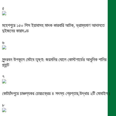
৫
মহেশপুরে ১৫০ পিস ইয়াবাসহ মাদক কারবারি আটক, ভ্রাম্যমাণ আদালতে
দুইজনের কারাদণ্ড
৬
সুন্দরবন উপকূলে মেটবে তৃষ্ণা: জয়মনির ঘোলে কোস্টগার্ডের আধুনিক পানির
প্ল্যান্ট
৭
কোটচাঁদপুরে চাঞ্চল্যকর চোরচক্রের ৪ সদস্য গ্রেপ্তার,উদ্ধার ২টি মোবাইল।
৮