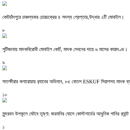
কোটচাঁদপুরে চাঞ্চল্যকর চোরচক্রের ৪ সদস্য গ্রেপ্তার,উদ্ধার ২টি মোবাইল।
৮
পুটিজানায় মাদকবিরোধী মোবাইল কোর্ট, মাদক সেবনের দায়ে ৬ মাসের কারাদণ্ড।
৯
সাতক্ষীরার কলারোয়ায় র‍্যাবের অভিযান, ৮৫ বোতল ESKUF সিরাপসহ মাদক ব্য
১০
সুন্দরবন উপকূলে মেটবে তৃষ্ণা: জয়মনির ঘোলে কোস্টগার্ডের আধুনিক পানির প্ল্যান্ট
১