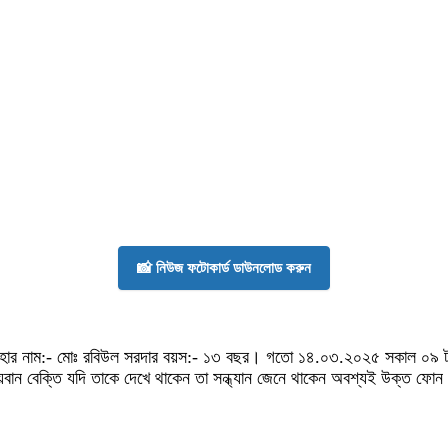
📸 নিউজ ফটোকার্ড ডাউনলোড করুন
ার নাম:- মোঃ রবিউল সরদার বয়স:- ১৩ বছর। গতো ১৪.০৩.২০২৫ সকাল ০৯ টার দিকে
ৃদয়বান বেক্তি যদি তাকে দেখে থাকেন তা সন্ধ্যান জেনে থাকেন অবশ্যই উক