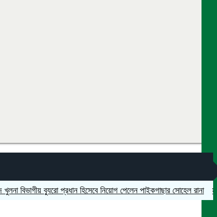
বিভাগীয় ব্যুরো প্রধান হিসেবে নিয়োগ পেলেন পাইকগাছার সোহেল রানা
মহেশপুরে 