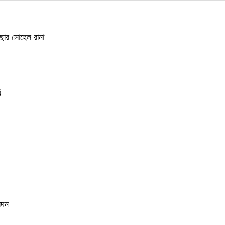
াছার সোহেল রানা
ি
েদন