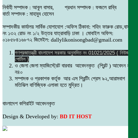
নির্বাহী সম্পাদক : আবুল বাসার, প্রধান সম্পাদক : ফজলে রাব্বি
বার্তা সম্পাদক : মাহাবুব হোসেন
সম্পাদকীয় কার্যালয় সার্বিক যোগাযোগ :অফিস ঠিকানা: শহিদ ফারুক রোড,বাসা
নং ১৩২ রোড নং ১/২ উত্তর যাত্রাবাড়ি ঢাকা । মোবাইল অফিস:
০১৮৫৮৪১৬৮৭২ জিমেইল: dallylikonisongbad@gmail.com
গণপ্রজাতন্ত্রী বাংলাদেশ সরকার অনুমদিত নং 01021/2025 ( নিউজ
পোর্টাল )
ও জেলা জেলা ম্যাজিস্ট্রেট বারবার আবেদনকৃত (প্রিন্ট ) আবেদন নং
ন৪০
সম্পাদক ও প্রকাশক কর্তৃক আর এস প্রিন্টিং প্রেস ৯২,আরামবাগ
মতিঝিল বাণিজ্যিক এলাকা হতে মুদ্রিত।
বাংলাদেশ কপিরাইট আবেদনকৃত
Design & Developed by:
BD IT HOST