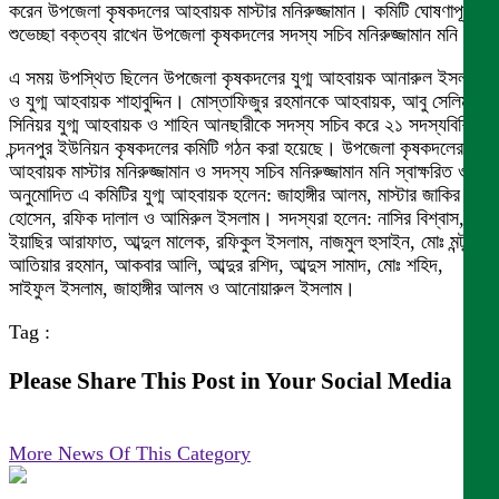
করেন উপজেলা কৃষকদলের আহবায়ক মাস্টার মনিরুজ্জামান। কমিটি ঘোষণাপূর্ব
শুভেচ্ছা বক্তব্য রাখেন উপজেলা কৃষকদলের সদস্য সচিব মনিরুজ্জামান মনি।
এ সময় উপস্থিত ছিলেন উপজেলা কৃষকদলের যুগ্ম আহবায়ক আনারুল ইসলাম
ও যুগ্ম আহবায়ক শাহাবুদ্দিন। মোস্তাফিজুর রহমানকে আহবায়ক, আবু সেলিমকে
সিনিয়র যুগ্ম আহবায়ক ও শাহিন আনছারীকে সদস্য সচিব করে ২১ সদস্যবিশিষ্ট
চন্দনপুর ইউনিয়ন কৃষকদলের কমিটি গঠন করা হয়েছে। উপজেলা কৃষকদলের
আহবায়ক মাস্টার মনিরুজ্জামান ও সদস্য সচিব মনিরুজ্জামান মনি স্বাক্ষরিত ও
অনুমোদিত এ কমিটির যুগ্ম আহবায়ক হলেন: জাহাঙ্গীর আলম, মাস্টার জাকির
হোসেন, রফিক দালাল ও আমিরুল ইসলাম। সদস্যরা হলেন: নাসির বিশ্বাস,
ইয়াছির আরাফাত, আব্দুল মালেক, রফিকুল ইসলাম, নাজমুল হুসাইন, মোঃ মন্টু,
আতিয়ার রহমান, আকবার আলি, আব্দুর রশিদ, আব্দুস সামাদ, মোঃ শহিদ,
সাইফুল ইসলাম, জাহাঙ্গীর আলম ও আনোয়ারুল ইসলাম।
Tag :
Please Share This Post in Your Social Media
More News Of This Category