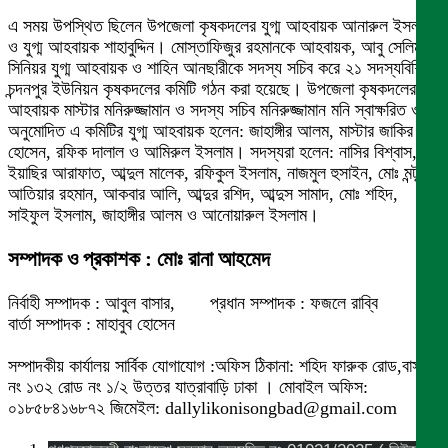
এ সময় উপস্থিত ছিলেন উপজেলা কৃষকদলের যুগ্ম আহবায়ক আনারুল ইসলাম
ও যুগ্ম আহবায়ক শাহাবুদ্দিন। মোস্তাফিজুর রহমানকে আহবায়ক, আবু সেলিমকে
সিনিয়র যুগ্ম আহবায়ক ও শাহিন আনছারীকে সদস্য সচিব করে ২১ সদস্যবিশিষ্ট
চন্দনপুর ইউনিয়ন কৃষকদলের কমিটি গঠন করা হয়েছে। উপজেলা কৃষকদলের
আহবায়ক মাস্টার মনিরুজ্জামান ও সদস্য সচিব মনিরুজ্জামান মনি স্বাক্ষরিত ও
অনুমোদিত এ কমিটির যুগ্ম আহবায়ক হলেন: জাহাঙ্গীর আলম, মাস্টার জাকির
হোসেন, রফিক দালাল ও আমিরুল ইসলাম। সদস্যরা হলেন: নাসির বিশ্বাস,
ইয়াছির আরাফাত, আব্দুল মালেক, রফিকুল ইসলাম, নাজমুল হুসাইন, মোঃ মন্টু,
আতিয়ার রহমান, আকবার আলি, আব্দুর রশিদ, আব্দুস সামাদ, মোঃ শহিদ,
সাইফুল ইসলাম, জাহাঙ্গীর আলম ও আনোয়ারুল ইসলাম।
সম্পাদক ও প্রকাশক : মোঃ রানা আহমেদ
নির্বাহী সম্পাদক : আবুল বাসার, প্রধান সম্পাদক : ফজলে রাব্বি
বার্তা সম্পাদক : মাহাবুব হোসেন
সম্পাদকীয় কার্যালয় সার্বিক যোগাযোগ :অফিস ঠিকানা: শহিদ ফারুক রোড,বাসা
নং ১৩২ রোড নং ১/২ উত্তর যাত্রাবাড়ি ঢাকা । মোবাইল অফিস:
০১৮৫৮৪১৬৮৭২ জিমেইল: dallylikonisongbad@gmail.com