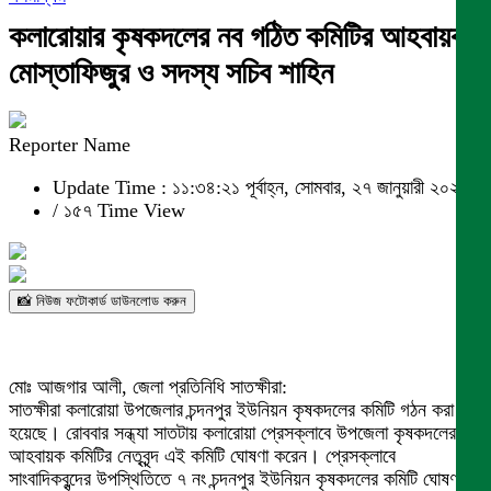
কলারোয়ার কৃষকদলের নব গঠিত কমিটির আহবায়ক
মোস্তাফিজুর ও সদস্য সচিব শাহিন
Reporter Name
Update Time : ১১:৩৪:২১ পূর্বাহ্ন, সোমবার, ২৭ জানুয়ারী ২০২৫
/
১৫৭ Time View
📸 নিউজ ফটোকার্ড ডাউনলোড করুন
মোঃ আজগার আলী, জেলা প্রতিনিধি সাতক্ষীরা:
সাতক্ষীরা কলারোয়া উপজেলার চন্দনপুর ইউনিয়ন কৃষকদলের কমিটি গঠন করা
হয়েছে। রোববার সন্ধ্যা সাতটায় কলারোয়া প্রেসক্লাবে উপজেলা কৃষকদলের
আহবায়ক কমিটির নেতৃবৃন্দ এই কমিটি ঘোষণা করেন। প্রেসক্লাবে
সাংবাদিকবৃন্দের উপস্থিতিতে ৭ নং চন্দনপুর ইউনিয়ন কৃষকদলের কমিটি ঘোষণা