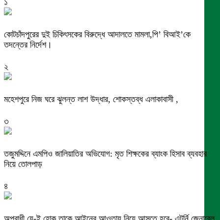
১
কোটচাঁদপুরের দুই চিকিৎসকের বিরুদ্ধে আদালতে মামলা,পি’ বিআই’কে
তদন্তের নির্দেশ।
২
মহেশপুরে নিজ ঘরে ঝুলন্ত লাশ উদ্ধার, শোকস্তব্ধ এলাকাবাসী ,
৩
তজুমদ্দিনে এমপিও জালিয়াতির অভিযোগ: মৃত শিক্ষকের ব্যাংক হিসাব ব্যবহার
নিয়ে তোলপাড়
৪
অপরাধী যে-ই হোক তাকে আইনের আওতায় নিয়ে আসতে হবে- এটর্নি জেনারেল