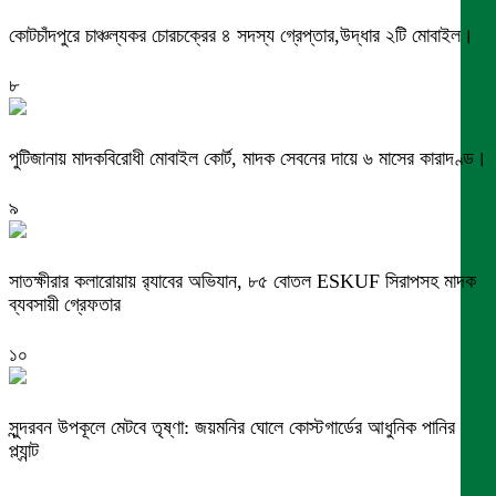
কোটচাঁদপুরে চাঞ্চল্যকর চোরচক্রের ৪ সদস্য গ্রেপ্তার,উদ্ধার ২টি মোবাইল।
৮
পুটিজানায় মাদকবিরোধী মোবাইল কোর্ট, মাদক সেবনের দায়ে ৬ মাসের কারাদণ্ড।
৯
সাতক্ষীরার কলারোয়ায় র‍্যাবের অভিযান, ৮৫ বোতল ESKUF সিরাপসহ মাদক
ব্যবসায়ী গ্রেফতার
১০
সুন্দরবন উপকূলে মেটবে তৃষ্ণা: জয়মনির ঘোলে কোস্টগার্ডের আধুনিক পানির
প্ল্যান্ট