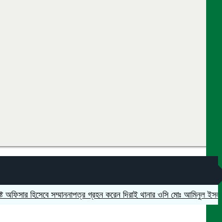
িসার হিসেবে সম্মাননাপত্র গ্রহন করেন দিরাই থানার ওসি মোঃ আমিনুল ইসলাম
মদন