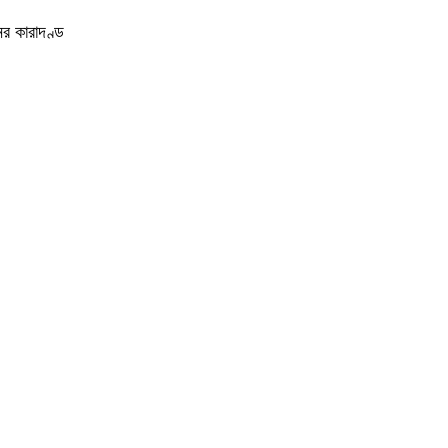
র কারাদণ্ড