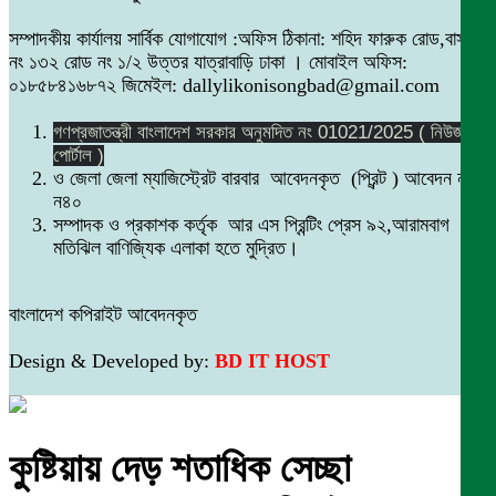
সম্পাদকীয় কার্যালয় সার্বিক যোগাযোগ :অফিস ঠিকানা: শহিদ ফারুক রোড,বাসা
নং ১৩২ রোড নং ১/২ উত্তর যাত্রাবাড়ি ঢাকা । মোবাইল অফিস:
০১৮৫৮৪১৬৮৭২ জিমেইল: dallylikonisongbad@gmail.com
গণপ্রজাতন্ত্রী বাংলাদেশ সরকার অনুমদিত নং 01021/2025 ( নিউজ
পোর্টাল )
ও জেলা জেলা ম্যাজিস্ট্রেট বারবার আবেদনকৃত (প্রিন্ট ) আবেদন নং
ন৪০
সম্পাদক ও প্রকাশক কর্তৃক আর এস প্রিন্টিং প্রেস ৯২,আরামবাগ
মতিঝিল বাণিজ্যিক এলাকা হতে মুদ্রিত।
বাংলাদেশ কপিরাইট আবেদনকৃত
Design & Developed by:
BD IT HOST
কুষ্টিয়ায় দেড় শতাধিক সেচ্ছা