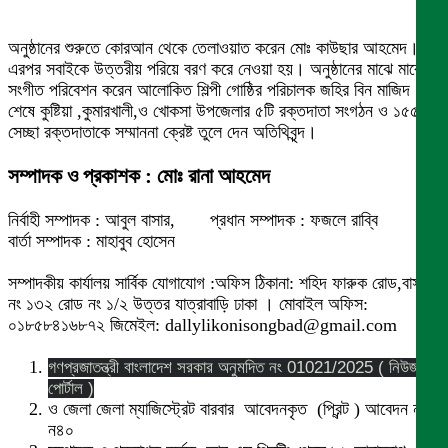
অনুষ্ঠানের শুরুতে কোরআন থেকে তেলাওয়াত করেন মোঃ কাউছার আহমেদ।
এরপর সবাইকে উত্তরীয় পরিয়ে বরণ করে নেওয়া হয়। অনুষ্ঠানের মাঝে মাঝে
সংগীত পরিবেশন করেন আলোকিত শিল্পী গোষ্ঠির পরিচালক জহির বিন মাজিদ।
শেষে কুষ্টিয়া ,কুমারখালী,ও খোকসা উপজেলার ৫টি রক্তদাতা সংগঠন ও ১৫৫জন
সেচ্ছা রক্তদাতাকে সম্মাননা ক্রেষ্ট তুলে দেন অতিথিবৃন্দ।
সম্পাদক ও প্রকাশক : মোঃ রানা আহমেদ
নির্বাহী সম্পাদক : আবুল বাসার, প্রধান সম্পাদক : ফজলে রাব্বি
বার্তা সম্পাদক : মাহাবুব হোসেন
সম্পাদকীয় কার্যালয় সার্বিক যোগাযোগ :অফিস ঠিকানা: শহিদ ফারুক রোড,বাসা
নং ১৩২ রোড নং ১/২ উত্তর যাত্রাবাড়ি ঢাকা । মোবাইল অফিস:
০১৮৫৮৪১৬৮৭২ জিমেইল: dallylikonisongbad@gmail.com
গণপ্রজাতন্ত্রী বাংলাদেশ সরকার অনুমদিত নং 01021/2025 ( নিউজ
পোর্টাল )
ও জেলা জেলা ম্যাজিস্ট্রেট বারবার আবেদনকৃত (প্রিন্ট ) আবেদন নং
ন৪০