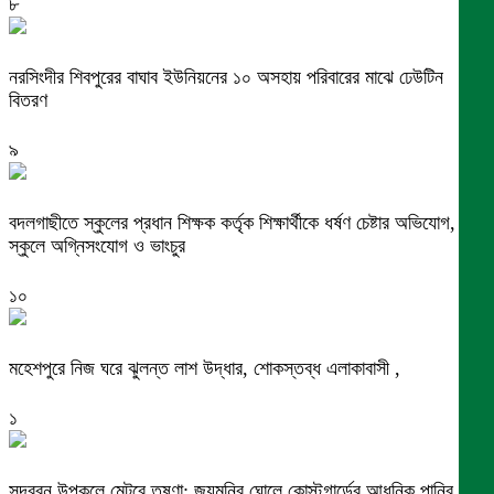
৮
নরসিংদীর শিবপুরের বাঘাব ইউনিয়নের ১০ অসহায় পরিবারের মাঝে ঢেউটিন
বিতরণ
৯
বদলগাছীতে স্কুলের প্রধান শিক্ষক কর্তৃক শিক্ষার্থীকে ধর্ষণ চেষ্টার অভিযোগ,
স্কুলে অগ্নিসংযোগ ও ভাংচুর
১০
মহেশপুরে নিজ ঘরে ঝুলন্ত লাশ উদ্ধার, শোকস্তব্ধ এলাকাবাসী ,
১
সুন্দরবন উপকূলে মেটবে তৃষ্ণা: জয়মনির ঘোলে কোস্টগার্ডের আধুনিক পানির