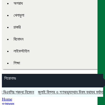
অপরাধ
খেলাধুলা
চাকরি
বিনোদন
লাইফস্টাইল
শিক্ষা
শিরোনামঃ
নপির শ্রদ্ধা নিবেদন
জুলাই বিপ্লব ও গণঅভ্যুত্থান দিবস যথাযথ মর্যাদায় শহীদ
Home
গণমাধ্যম