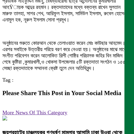
প্রভাষক সাইফুদ্দিন মজনু, বৈষম্যবিরোধী ছাত্র আন্দোলনের কুমারখালীর
আহŸায়ক আব্দুর রহমান। রক্তদাতাদের মধ্যে বক্তব্য রাখেন সুলতান
মারুফ তালহা, সাগর শেখ, আরিফুল ইসলাম, সামিউল ইসলাম, রুবেল হোসেন,
এনামুল হক, নূরুল ইসলাম সোনা প্রমূখ।
অনুষ্ঠানের শুরুতে কোরআন থেকে তেলাওয়াত করেন মোঃ কাউছার আহমেদ।
এরপর সবাইকে উত্তরীয় পরিয়ে বরণ করে নেওয়া হয়। অনুষ্ঠানের মাঝে মাঝে
সংগীত পরিবেশন করেন আলোকিত শিল্পী গোষ্ঠির পরিচালক জহির বিন মাজিদ।
শেষে কুষ্টিয়া ,কুমারখালী,ও খোকসা উপজেলার ৫টি রক্তদাতা সংগঠন ও ১৫৫জন
সেচ্ছা রক্তদাতাকে সম্মাননা ক্রেষ্ট তুলে দেন অতিথিবৃন্দ।
Tag :
Please Share This Post in Your Social Media
More News Of This Category
জয়পুরহাটের চাঞ্চল্যকর গণধর্ষণ মামলার আসামি ঢাকা উওরা থেকে