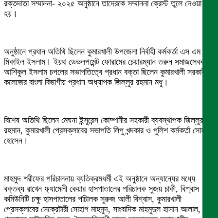
রক্তদাতা সম্মাননা- ২০২৫ অনুষ্ঠানে তাদেরকে সম্মাননা ক্রেস্ট তুলে দেওয়া
হয়।
অনুষ্ঠানে প্রধান অতিথি ছিলেন কুমারখালী উপজেলা নির্বাহী কর্মকর্তা এস এম
মিকাইল ইসলাম। ইয়থ ডেভলপমেন্ট ফোরামের চেয়ারম্যান তরুন সমাজসেবক
আশিকুল ইসলাম চপলের সভাপতিত্বে প্রধান বক্তা ছিলেন কুমারখালী সরকারী
কলেজের বাংলা বিভাগীয় প্রধান অধ্যাপক জিল্লুর রহমান মধু।
বিশেষ অতিথি ছিলেন মেঘনা ইন্সুরেন্স কোম্পানীর সহকারী ব্যবস্থাপক জিল্লুর
রহমান, কুমারখালী প্রেসক্লাবের সভাপতি লিপু খন্দকার ও পুলিশ কর্মকর্তা সোহাগ
হোসেন।
মাহমুদ শরীফের পরিচালনায় ব্যতিক্রমধর্মী এই অনুষ্ঠানে অন্যান্যের মধ্যে
বক্তব্য রাখেন ফ্যামেলী কেয়ার হাসপাতালের পরিচালক সুজয় চাকী, বিশ্বাস
কমিউনিটি চক্ষু হাসপাতালের পচিালক সুরুজ আলী বিশ্বাস, কুমারখালী
প্রেসক্লাবের সেক্রেটারী সোহাগ মাহমুদ, সাংবাদিক মাহমুদুল হাসান আলাল,