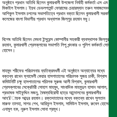
অনুষ্ঠানে প্রধান অতিথি ছিলেন কুমারখালী উপজেলা নির্বাহী কর্মকর্তা এস এম
মিকাইল ইসলাম। ইয়থ ডেভলপমেন্ট ফোরামের চেয়ারম্যান তরুন সমাজসেবক
আশিকুল ইসলাম চপলের সভাপতিত্বে প্রধান বক্তা ছিলেন কুমারখালী সরকারী
কলেজের বাংলা বিভাগীয় প্রধান অধ্যাপক জিল্লুর রহমান মধু।
বিশেষ অতিথি ছিলেন মেঘনা ইন্সুরেন্স কোম্পানীর সহকারী ব্যবস্থাপক জিল্লুর
রহমান, কুমারখালী প্রেসক্লাবের সভাপতি লিপু খন্দকার ও পুলিশ কর্মকর্তা সোহাগ
হোসেন।
মাহমুদ শরীফের পরিচালনায় ব্যতিক্রমধর্মী এই অনুষ্ঠানে অন্যান্যের মধ্যে
বক্তব্য রাখেন ফ্যামেলী কেয়ার হাসপাতালের পরিচালক সুজয় চাকী, বিশ্বাস
কমিউনিটি চক্ষু হাসপাতালের পচিালক সুরুজ আলী বিশ্বাস, কুমারখালী
প্রেসক্লাবের সেক্রেটারী সোহাগ মাহমুদ, সাংবাদিক মাহমুদুল হাসান আলাল,
প্রভাষক সাইফুদ্দিন মজনু, বৈষম্যবিরোধী ছাত্র আন্দোলনের কুমারখালীর
আহŸায়ক আব্দুর রহমান। রক্তদাতাদের মধ্যে বক্তব্য রাখেন সুলতান
মারুফ তালহা, সাগর শেখ, আরিফুল ইসলাম, সামিউল ইসলাম, রুবেল হোসেন,
এনামুল হক, নূরুল ইসলাম সোনা প্রমূখ।