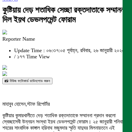
কুষ্টিয়ায় দেড় শতাধিক সেচ্ছা রক্তদাতাকে সম্মাননা
দিল ইয়থ ডেভলপমেন্ট ফোরাম
Reporter Name
Update Time : ০৬:৩৭:০৫ পূর্বাহ্ন, রবিবার, ২৬ জানুয়ারী ২০২৫
/
১৭৭ Time View
📸 নিউজ ফটোকার্ড ডাউনলোড করুন
মাহাবুব হোসেন,স্টাফ রিপোর্টার
কুষ্টিয়ার কুমারখালীতে দেড় শতাধিক রক্তদাতাকে সম্মাননা প্রদান করলো
স্বেচ্ছাসেবী উন্নয়ন সংস্থা ইয়থ ডেভলপমেন্ট ফোরাম। ২৫ জানুয়ারী শনিবার
শহরের সাংবাদিক কাঙ্গাল হরিনাথ মজুমদার স্মৃতি যাদুঘর মিলনায়তনে এই