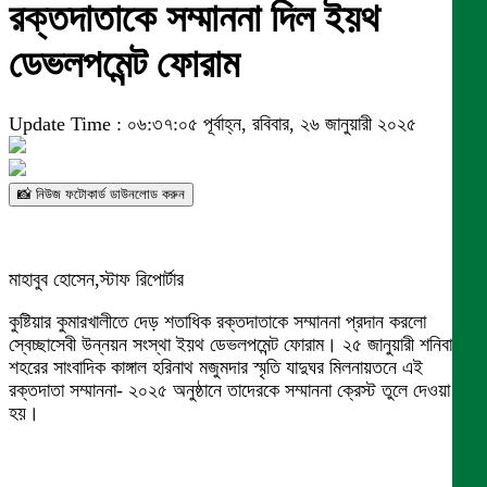
রক্তদাতাকে সম্মাননা দিল ইয়থ
ডেভলপমেন্ট ফোরাম
Update Time : ০৬:৩৭:০৫ পূর্বাহ্ন, রবিবার, ২৬ জানুয়ারী ২০২৫
📸 নিউজ ফটোকার্ড ডাউনলোড করুন
মাহাবুব হোসেন,স্টাফ রিপোর্টার
কুষ্টিয়ার কুমারখালীতে দেড় শতাধিক রক্তদাতাকে সম্মাননা প্রদান করলো
স্বেচ্ছাসেবী উন্নয়ন সংস্থা ইয়থ ডেভলপমেন্ট ফোরাম। ২৫ জানুয়ারী শনিবার
শহরের সাংবাদিক কাঙ্গাল হরিনাথ মজুমদার স্মৃতি যাদুঘর মিলনায়তনে এই
রক্তদাতা সম্মাননা- ২০২৫ অনুষ্ঠানে তাদেরকে সম্মাননা ক্রেস্ট তুলে দেওয়া
হয়।