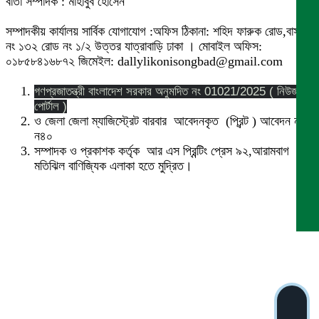
বার্তা সম্পাদক : মাহাবুব হোসেন
সম্পাদকীয় কার্যালয় সার্বিক যোগাযোগ :অফিস ঠিকানা: শহিদ ফারুক রোড,বাসা
নং ১৩২ রোড নং ১/২ উত্তর যাত্রাবাড়ি ঢাকা । মোবাইল অফিস:
০১৮৫৮৪১৬৮৭২ জিমেইল: dallylikonisongbad@gmail.com
গণপ্রজাতন্ত্রী বাংলাদেশ সরকার অনুমদিত নং 01021/2025 ( নিউজ
পোর্টাল )
ও জেলা জেলা ম্যাজিস্ট্রেট বারবার আবেদনকৃত (প্রিন্ট ) আবেদন নং
ন৪০
সম্পাদক ও প্রকাশক কর্তৃক আর এস প্রিন্টিং প্রেস ৯২,আরামবাগ
মতিঝিল বাণিজ্যিক এলাকা হতে মুদ্রিত।