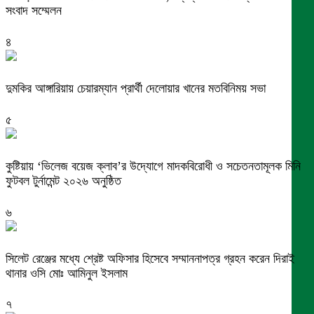
সংবাদ সম্মেলন
৪
দুমকির আঙ্গারিয়ায় চেয়ারম্যান প্রার্থী দেলোয়ার খানের মতবিনিময় সভা
৫
কুষ্টিয়ায় ‘ভিলেজ বয়েজ ক্লাব’র উদ্যোগে মাদকবিরোধী ও সচেতনতামূলক মিনি
ফুটবল টুর্নামেন্ট ২০২৬ অনুষ্ঠিত
৬
সিলেট রেঞ্জের মধ্যে শ্রেষ্ট অফিসার হিসেবে সম্মাননাপত্র গ্রহন করেন দিরাই
থানার ওসি মোঃ আমিনুল ইসলাম
৭