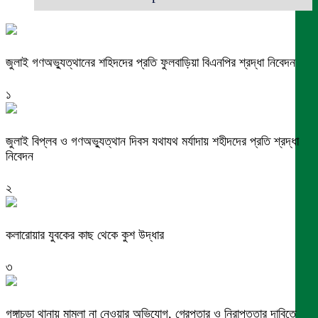
জুলাই গণঅভ্যুত্থানের শহিদদের প্রতি ফুলবাড়িয়া বিএনপির শ্রদ্ধা নিবেদন
১
জুলাই বিপ্লব ও গণঅভ্যুত্থান দিবস যথাযথ মর্যাদায় শহীদদের প্রতি শ্রদ্ধা
নিবেদন
২
কলারোয়ার যুবকের কাছ থেকে কুশ উদ্ধার
৩
গঙ্গাচড়া থানায় মামলা না নেওয়ার অভিযোগ, গ্রেপ্তার ও নিরাপত্তার দাবিতে