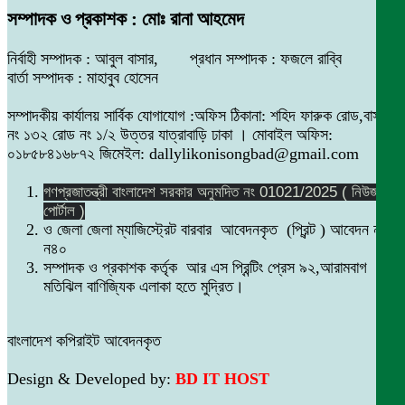
সম্পাদক ও প্রকাশক : মোঃ রানা আহমেদ
নির্বাহী সম্পাদক : আবুল বাসার, প্রধান সম্পাদক : ফজলে রাব্বি
বার্তা সম্পাদক : মাহাবুব হোসেন
সম্পাদকীয় কার্যালয় সার্বিক যোগাযোগ :অফিস ঠিকানা: শহিদ ফারুক রোড,বাসা
নং ১৩২ রোড নং ১/২ উত্তর যাত্রাবাড়ি ঢাকা । মোবাইল অফিস:
০১৮৫৮৪১৬৮৭২ জিমেইল: dallylikonisongbad@gmail.com
গণপ্রজাতন্ত্রী বাংলাদেশ সরকার অনুমদিত নং 01021/2025 ( নিউজ
পোর্টাল )
ও জেলা জেলা ম্যাজিস্ট্রেট বারবার আবেদনকৃত (প্রিন্ট ) আবেদন নং
ন৪০
সম্পাদক ও প্রকাশক কর্তৃক আর এস প্রিন্টিং প্রেস ৯২,আরামবাগ
মতিঝিল বাণিজ্যিক এলাকা হতে মুদ্রিত।
বাংলাদেশ কপিরাইট আবেদনকৃত
Design & Developed by:
BD IT HOST