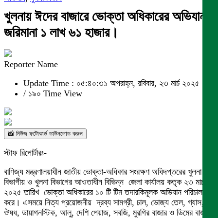
খুলনায় ঈদের বাজারে ভোক্তা অধিকারের অভিযানঃ
জরিমানা ১ লাখ ৬১ হাজার।
Reporter Name
Update Time : ০৫:৪০:৩১ অপরাহ্ন, রবিবার, ২৩ মার্চ ২০২৫
/
১৯০ Time View
📸 নিউজ ফটোকার্ড ডাউনলোড করুন
স্টাফ রিপোর্টারঃ-
বাণিজ্য মন্ত্রণালয়াধীন জাতীয় ভোক্তা-অধিকার সংরক্ষণ অধিদপ্তরের খুলনা
বিভাগীয় ও খুলনা বিভাগের আওতাধীন বিভিন্ন জেলা কার্যালয় কতৃক ২৩ মার্চ
২০২৫ তারিখ ভোক্তা অধিকারের ১০ টি টিম তদারকিমূলক অভিযান পরিচালনা
করে। এসময়ে নিত্য প্রয়োজনীয় দ্রব্য সামগ্রী, চাল, ভোজ্য তেল, গ্যাস,
ঔষধ, ডায়াগনস্টিক, আলু, দেশি পেয়াজ, সবজি, মুরগির বাজার ও ডিমের বাজার