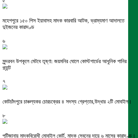
৫
মহেশপুরে ১৫০ পিস ইয়াবাসহ মাদক কারবারি আটক, ভ্রাম্যমাণ আদালতে
দুইজনের কারাদণ্ড
৬
সুন্দরবন উপকূলে মেটবে তৃষ্ণা: জয়মনির ঘোলে কোস্টগার্ডের আধুনিক পানির
প্ল্যান্ট
৭
কোটচাঁদপুরে চাঞ্চল্যকর চোরচক্রের ৪ সদস্য গ্রেপ্তার,উদ্ধার ২টি মোবাইল।
৮
পুটিজানায় মাদকবিরোধী মোবাইল কোর্ট, মাদক সেবনের দায়ে ৬ মাসের কারাদণ্ড।