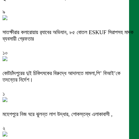
৯
সাতক্ষীরার কলারোয়ায় র‍্যাবের অভিযান, ৮৫ বোতল ESKUF সিরাপসহ মাদক
ব্যবসায়ী গ্রেফতার
১০
কোটচাঁদপুরের দুই চিকিৎসকের বিরুদ্ধে আদালতে মামলা,পি’ বিআই’কে
তদন্তের নির্দেশ।
১
মহেশপুরে নিজ ঘরে ঝুলন্ত লাশ উদ্ধার, শোকস্তব্ধ এলাকাবাসী ,
২