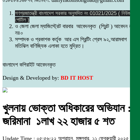
গণপ্রজাতন্ত্রী বাংলাদেশ সরকার অনুমদিত নং 01021/2025 ( নিউজ
পোর্টাল )
ও জেলা জেলা ম্যাজিস্ট্রেট বারবার আবেদনকৃত (প্রিন্ট ) আবেদন নং
ন৪০
সম্পাদক ও প্রকাশক কর্তৃক আর এস প্রিন্টিং প্রেস ৯২,আরামবাগ
মতিঝিল বাণিজ্যিক এলাকা হতে মুদ্রিত।
বাংলাদেশ কপিরাইট আবেদনকৃত
Design & Developed by:
BD IT HOST
খুলনায় ভোক্তা অধিকারের অভিযান :
জরিমানা ১লাখ ২২ হাজার ৫ শত
Update Time : ০৫:৫৬:২২ অপরাহ্ন, মঙ্গলবার, ১১ ফেব্রুয়ারী ২০২৫