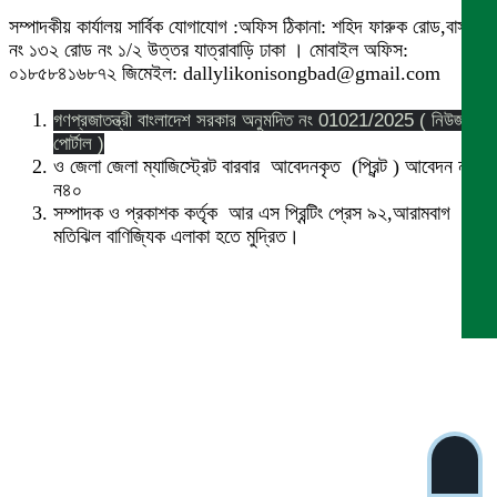
সম্পাদকীয় কার্যালয় সার্বিক যোগাযোগ :অফিস ঠিকানা: শহিদ ফারুক রোড,বাসা
নং ১৩২ রোড নং ১/২ উত্তর যাত্রাবাড়ি ঢাকা । মোবাইল অফিস:
০১৮৫৮৪১৬৮৭২ জিমেইল: dallylikonisongbad@gmail.com
গণপ্রজাতন্ত্রী বাংলাদেশ সরকার অনুমদিত নং 01021/2025 ( নিউজ
পোর্টাল )
ও জেলা জেলা ম্যাজিস্ট্রেট বারবার আবেদনকৃত (প্রিন্ট ) আবেদন নং
ন৪০
সম্পাদক ও প্রকাশক কর্তৃক আর এস প্রিন্টিং প্রেস ৯২,আরামবাগ
মতিঝিল বাণিজ্যিক এলাকা হতে মুদ্রিত।