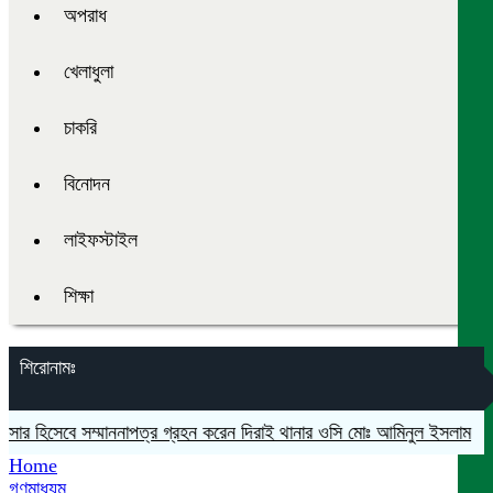
অপরাধ
খেলাধুলা
চাকরি
বিনোদন
লাইফস্টাইল
শিক্ষা
শিরোনামঃ
র হিসেবে সম্মাননাপত্র গ্রহন করেন দিরাই থানার ওসি মোঃ আমিনুল ইসলাম
মদনে প
Home
গণমাধ্যম