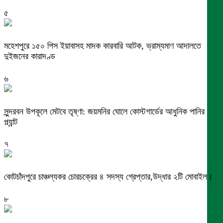
৫
মহেশপুরে ১৫০ পিস ইয়াবাসহ মাদক কারবারি আটক, ভ্রাম্যমাণ আদালতে
দুইজনের কারাদণ্ড
৬
সুন্দরবন উপকূলে মেটবে তৃষ্ণা: জয়মনির ঘোলে কোস্টগার্ডের আধুনিক পানির
প্ল্যান্ট
৭
কোটচাঁদপুরে চাঞ্চল্যকর চোরচক্রের ৪ সদস্য গ্রেপ্তার,উদ্ধার ২টি মোবাইল।
৮