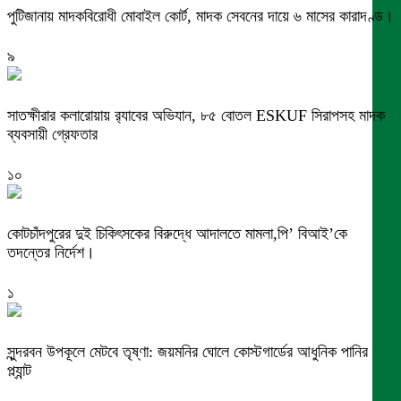
পুটিজানায় মাদকবিরোধী মোবাইল কোর্ট, মাদক সেবনের দায়ে ৬ মাসের কারাদণ্ড।
৯
সাতক্ষীরার কলারোয়ায় র‍্যাবের অভিযান, ৮৫ বোতল ESKUF সিরাপসহ মাদক
ব্যবসায়ী গ্রেফতার
১০
কোটচাঁদপুরের দুই চিকিৎসকের বিরুদ্ধে আদালতে মামলা,পি’ বিআই’কে
তদন্তের নির্দেশ।
১
সুন্দরবন উপকূলে মেটবে তৃষ্ণা: জয়মনির ঘোলে কোস্টগার্ডের আধুনিক পানির
প্ল্যান্ট