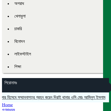
অপরাধ
খেলাধুলা
চাকরি
বিনোদন
লাইফস্টাইল
শিক্ষা
শিরোনামঃ
র হিসেবে সম্মাননাপত্র গ্রহন করেন দিরাই থানার ওসি মোঃ আমিনুল ইসলাম
মদনে প
Home
গণমাধ্যম