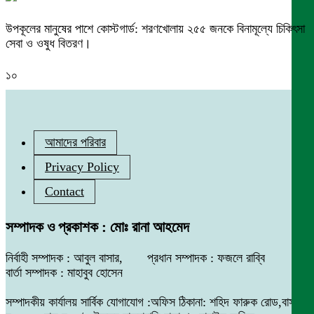
উপকূলের মানুষের পাশে কোস্টগার্ড: শরণখোলায় ২৫৫ জনকে বিনামূল্যে চিকিৎসা
সেবা ও ওষুধ বিতরণ।
১০
আমাদের পরিবার
Privacy Policy
Contact
সম্পাদক ও প্রকাশক : মোঃ রানা আহমেদ
নির্বাহী সম্পাদক : আবুল বাসার, প্রধান সম্পাদক : ফজলে রাব্বি
বার্তা সম্পাদক : মাহাবুব হোসেন
সম্পাদকীয় কার্যালয় সার্বিক যোগাযোগ :অফিস ঠিকানা: শহিদ ফারুক রোড,বাসা