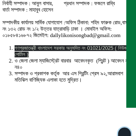
নির্বাহী সম্পাদক : আবুল বাসার, প্রধান সম্পাদক : ফজলে রাব্বি
বার্তা সম্পাদক : মাহাবুব হোসেন
সম্পাদকীয় কার্যালয় সার্বিক যোগাযোগ :অফিস ঠিকানা: শহিদ ফারুক রোড,বাসা
নং ১৩২ রোড নং ১/২ উত্তর যাত্রাবাড়ি ঢাকা । মোবাইল অফিস:
০১৮৫৮৪১৬৮৭২ জিমেইল: dallylikonisongbad@gmail.com
গণপ্রজাতন্ত্রী বাংলাদেশ সরকার অনুমদিত নং 01021/2025 ( নিউজ
পোর্টাল )
ও জেলা জেলা ম্যাজিস্ট্রেট বারবার আবেদনকৃত (প্রিন্ট ) আবেদন নং
ন৪০
সম্পাদক ও প্রকাশক কর্তৃক আর এস প্রিন্টিং প্রেস ৯২,আরামবাগ
মতিঝিল বাণিজ্যিক এলাকা হতে মুদ্রিত।