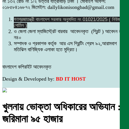
নং ১৩২ রোড নং ১/২ উত্তর যাত্রাবাড়ি ঢাকা । মোবাইল অফিস:
০১৮৫৮৪১৬৮৭২ জিমেইল: dallylikonisongbad@gmail.com
গণপ্রজাতন্ত্রী বাংলাদেশ সরকার অনুমদিত নং 01021/2025 ( নিউজ
পোর্টাল )
ও জেলা জেলা ম্যাজিস্ট্রেট বারবার আবেদনকৃত (প্রিন্ট ) আবেদন নং
ন৪০
সম্পাদক ও প্রকাশক কর্তৃক আর এস প্রিন্টিং প্রেস ৯২,আরামবাগ
মতিঝিল বাণিজ্যিক এলাকা হতে মুদ্রিত।
বাংলাদেশ কপিরাইট আবেদনকৃত
Design & Developed by:
BD IT HOST
খুলনায় ভোক্তা অধিকারের অভিযান :
জরিমানা ৯৫ হাজার