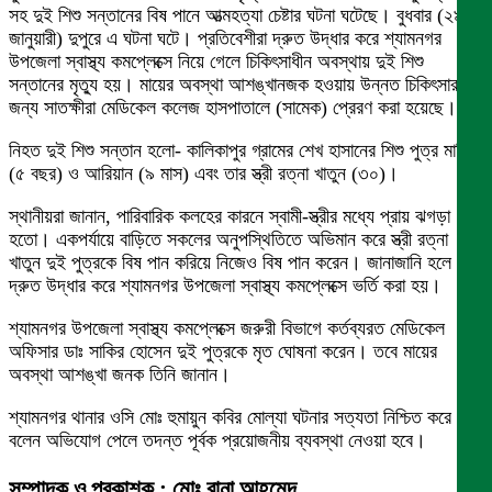
সহ দুই শিশু সন্তানের বিষ পানে আত্মহত্যা চেষ্টার ঘটনা ঘটেছে। বুধবার (২৯
জানুয়ারী) দুপুরে এ ঘটনা ঘটে। প্রতিবেশীরা দ্রুত উদ্ধার করে শ্যামনগর
উপজেলা স্বাস্থ্য কমপ্লেক্সে নিয়ে গেলে চিকিৎসাধীন অবস্থায় দুই শিশু
সন্তানের মৃত্যু হয়। মায়ের অবস্থা আশঙ্খানজক হওয়ায় উন্নত চিকিৎসার
জন্য সাতক্ষীরা মেডিকেল কলেজ হাসপাতালে (সামেক) প্রেরণ করা হয়েছে।
নিহত দুই শিশু সন্তান হলো- কালিকাপুর গ্রামের শেখ হাসানের শিশু পুত্র মাহির
(৫ বছর) ও আরিয়ান (৯ মাস) এবং তার স্ত্রী রত্না খাতুন (৩০)।
স্থানীয়রা জানান, পারিবারিক কলহের কারনে স্বামী-স্ত্রীর মধ্যে প্রায় ঝগড়া
হতো। একপর্যায়ে বাড়িতে সকলের অনুপস্থিতিতে অভিমান করে স্ত্রী রত্না
খাতুন দুই পুত্রকে বিষ পান করিয়ে নিজেও বিষ পান করেন। জানাজানি হলে
দ্রুত উদ্ধার করে শ্যামনগর উপজেলা স্বাস্থ্য কমপ্লেক্সে ভর্তি করা হয়।
শ্যামনগর উপজেলা স্বাস্থ্য কমপ্লেক্সে জরুরী বিভাগে কর্তব্যরত মেডিকেল
অফিসার ডাঃ সাকির হোসেন দুই পুত্রকে মৃত ঘোষনা করেন। তবে মায়ের
অবস্থা আশঙ্খা জনক তিনি জানান।
শ্যামনগর থানার ওসি মোঃ হুমায়ুন কবির মোল্যা ঘটনার সত্যতা নিশ্চিত করে
বলেন অভিযোগ পেলে তদন্ত পূর্বক প্রয়োজনীয় ব্যবস্থা নেওয়া হবে।
সম্পাদক ও প্রকাশক : মোঃ রানা আহমেদ