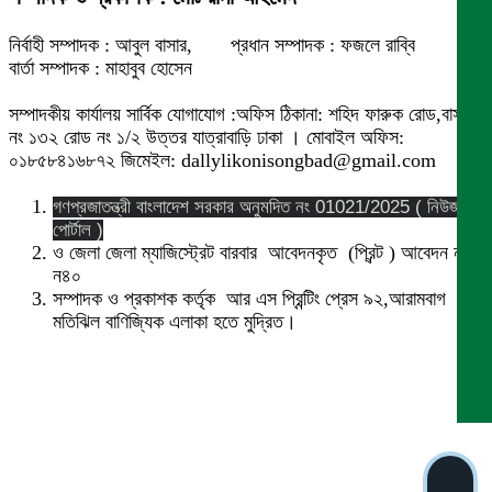
নির্বাহী সম্পাদক : আবুল বাসার, প্রধান সম্পাদক : ফজলে রাব্বি
বার্তা সম্পাদক : মাহাবুব হোসেন
সম্পাদকীয় কার্যালয় সার্বিক যোগাযোগ :অফিস ঠিকানা: শহিদ ফারুক রোড,বাসা
নং ১৩২ রোড নং ১/২ উত্তর যাত্রাবাড়ি ঢাকা । মোবাইল অফিস:
০১৮৫৮৪১৬৮৭২ জিমেইল: dallylikonisongbad@gmail.com
গণপ্রজাতন্ত্রী বাংলাদেশ সরকার অনুমদিত নং 01021/2025 ( নিউজ
পোর্টাল )
ও জেলা জেলা ম্যাজিস্ট্রেট বারবার আবেদনকৃত (প্রিন্ট ) আবেদন নং
ন৪০
সম্পাদক ও প্রকাশক কর্তৃক আর এস প্রিন্টিং প্রেস ৯২,আরামবাগ
মতিঝিল বাণিজ্যিক এলাকা হতে মুদ্রিত।