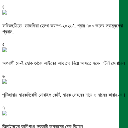
৪
ফটিকছড়িতে ‘তাজকিয়া হেলথ ক্যাম্প-২০২৬’, প্রায় ৭০০ জনের স্বাস্থ্যসেবা
প্রদান,
৫
অপরাধী যে-ই হোক তাকে আইনের আওতায় নিয়ে আসতে হবে- এটর্নি জেনারেল
৬
পুটিজানায় মাদকবিরোধী মোবাইল কোর্ট, মাদক সেবনের দায়ে ৬ মাসের কারাদণ্ড।
৭
ঝিনাইদহের কালীগঞ্জে সরকারি অনুদানের চেক বিতরণ