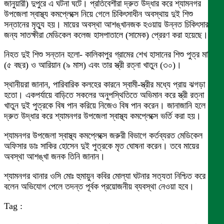
জানুয়ারী) দুপুরে এ ঘটনা ঘটে। প্রতিবেশীরা দ্রুত উদ্ধার করে শ্যামনগর
উপজেলা স্বাস্থ্য কমপ্লেক্সে নিয়ে গেলে চিকিৎসাধীন অবস্থায় দুই শিশু
সন্তানের মৃত্যু হয়। মায়ের অবস্থা আশঙ্খানজক হওয়ায় উন্নত চিকিৎসার
জন্য সাতক্ষীরা মেডিকেল কলেজ হাসপাতালে (সামেক) প্রেরণ করা হয়েছে।
নিহত দুই শিশু সন্তান হলো- কালিকাপুর গ্রামের শেখ হাসানের শিশু পুত্র মাহির
(৫ বছর) ও আরিয়ান (৯ মাস) এবং তার স্ত্রী রত্না খাতুন (৩০)।
স্থানীয়রা জানান, পারিবারিক কলহের কারনে স্বামী-স্ত্রীর মধ্যে প্রায় ঝগড়া
হতো। একপর্যায়ে বাড়িতে সকলের অনুপস্থিতিতে অভিমান করে স্ত্রী রত্না
খাতুন দুই পুত্রকে বিষ পান করিয়ে নিজেও বিষ পান করেন। জানাজানি হলে
দ্রুত উদ্ধার করে শ্যামনগর উপজেলা স্বাস্থ্য কমপ্লেক্সে ভর্তি করা হয়।
শ্যামনগর উপজেলা স্বাস্থ্য কমপ্লেক্সে জরুরী বিভাগে কর্তব্যরত মেডিকেল
অফিসার ডাঃ সাকির হোসেন দুই পুত্রকে মৃত ঘোষনা করেন। তবে মায়ের
অবস্থা আশঙ্খা জনক তিনি জানান।
শ্যামনগর থানার ওসি মোঃ হুমায়ুন কবির মোল্যা ঘটনার সত্যতা নিশ্চিত করে
বলেন অভিযোগ পেলে তদন্ত পূর্বক প্রয়োজনীয় ব্যবস্থা নেওয়া হবে।
Tag :