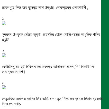
মহেশপুরে নিজ ঘরে ঝুলন্ত লাশ উদ্ধার, শোকস্তব্ধ এলাকাবাসী ,
১
সুন্দরবন উপকূলে মেটবে তৃষ্ণা: জয়মনির ঘোলে কোস্টগার্ডের আধুনিক পানির
প্ল্যান্ট
২
কোটচাঁদপুরের দুই চিকিৎসকের বিরুদ্ধে আদালতে মামলা,পি’ বিআই’কে
তদন্তের নির্দেশ।
৩
তজুমদ্দিনে এমপিও জালিয়াতির অভিযোগ: মৃত শিক্ষকের ব্যাংক হিসাব ব্যবহার
নিয়ে তোলপাড়