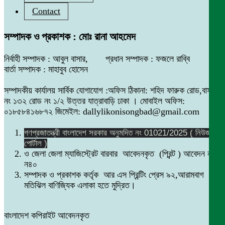
Contact
সম্পাদক ও প্রকাশক : মোঃ রানা আহমেদ
নির্বাহী সম্পাদক : আবুল বাসার, প্রধান সম্পাদক : ফজলে রাব্বি
বার্তা সম্পাদক : মাহাবুব হোসেন
সম্পাদকীয় কার্যালয় সার্বিক যোগাযোগ :অফিস ঠিকানা: শহিদ ফারুক রোড,বাসা
নং ১৩২ রোড নং ১/২ উত্তর যাত্রাবাড়ি ঢাকা । মোবাইল অফিস:
০১৮৫৮৪১৬৮৭২ জিমেইল: dallylikonisongbad@gmail.com
গণপ্রজাতন্ত্রী বাংলাদেশ সরকার অনুমদিত নং 01021/2025 ( নিউজ
পোর্টাল )
ও জেলা জেলা ম্যাজিস্ট্রেট বারবার আবেদনকৃত (প্রিন্ট ) আবেদন নং
ন৪০
সম্পাদক ও প্রকাশক কর্তৃক আর এস প্রিন্টিং প্রেস ৯২,আরামবাগ
মতিঝিল বাণিজ্যিক এলাকা হতে মুদ্রিত।
বাংলাদেশ কপিরাইট আবেদনকৃত