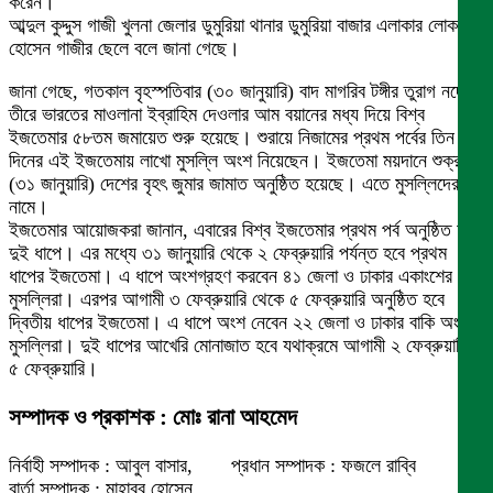
করেন।
আব্দুল কুদ্দুস গাজী খুলনা জেলার ডুমুরিয়া থানার ডুমুরিয়া বাজার এলাকার লোকমান
হোসেন গাজীর ছেলে বলে জানা গেছে।
জানা গেছে, গতকাল বৃহস্পতিবার (৩০ জানুয়ারি) বাদ মাগরিব টঙ্গীর তুরাগ নদের
তীরে ভারতের মাওলানা ইব্রাহিম দেওলার আম বয়ানের মধ্য দিয়ে বিশ্ব
ইজতেমার ৫৮তম জমায়েত শুরু হয়েছে। শুরায়ে নিজামের প্রথম পর্বের তিন
দিনের এই ইজতেমায় লাখো মুসল্লি অংশ নিয়েছেন। ইজতেমা ময়দানে শুক্রবার
(৩১ জানুয়ারি) দেশের বৃহৎ জুমার জামাত অনুষ্ঠিত হয়েছে। এতে মুসল্লিদের ঢল
নামে।
ইজতেমার আয়োজকরা জানান, এবারের বিশ্ব ইজতেমার প্রথম পর্ব অনুষ্ঠিত হবে
দুই ধাপে। এর মধ্যে ৩১ জানুয়ারি থেকে ২ ফেব্রুয়ারি পর্যন্ত হবে প্রথম
ধাপের ইজতেমা। এ ধাপে অংশগ্রহণ করবেন ৪১ জেলা ও ঢাকার একাংশের
মুসল্লিরা। এরপর আগামী ৩ ফেব্রুয়ারি থেকে ৫ ফেব্রুয়ারি অনুষ্ঠিত হবে
দ্বিতীয় ধাপের ইজতেমা। এ ধাপে অংশ নেবেন ২২ জেলা ও ঢাকার বাকি অংশের
মুসল্লিরা। দুই ধাপের আখেরি মোনাজাত হবে যথাক্রমে আগামী ২ ফেব্রুয়ারি ও
৫ ফেব্রুয়ারি।
সম্পাদক ও প্রকাশক : মোঃ রানা আহমেদ
নির্বাহী সম্পাদক : আবুল বাসার, প্রধান সম্পাদক : ফজলে রাব্বি
বার্তা সম্পাদক : মাহাবুব হোসেন