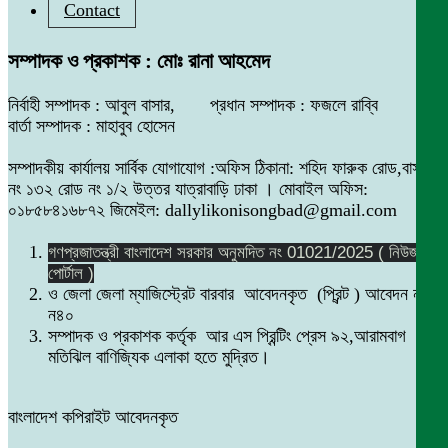
Contact
সম্পাদক ও প্রকাশক : মোঃ রানা আহমেদ
নির্বাহী সম্পাদক : আবুল বাসার, প্রধান সম্পাদক : ফজলে রাব্বি
বার্তা সম্পাদক : মাহাবুব হোসেন
সম্পাদকীয় কার্যালয় সার্বিক যোগাযোগ :অফিস ঠিকানা: শহিদ ফারুক রোড,বাসা
নং ১৩২ রোড নং ১/২ উত্তর যাত্রাবাড়ি ঢাকা । মোবাইল অফিস:
০১৮৫৮৪১৬৮৭২ জিমেইল: dallylikonisongbad@gmail.com
গণপ্রজাতন্ত্রী বাংলাদেশ সরকার অনুমদিত নং 01021/2025 ( নিউজ
পোর্টাল )
ও জেলা জেলা ম্যাজিস্ট্রেট বারবার আবেদনকৃত (প্রিন্ট ) আবেদন নং
ন৪০
সম্পাদক ও প্রকাশক কর্তৃক আর এস প্রিন্টিং প্রেস ৯২,আরামবাগ
মতিঝিল বাণিজ্যিক এলাকা হতে মুদ্রিত।
বাংলাদেশ কপিরাইট আবেদনকৃত