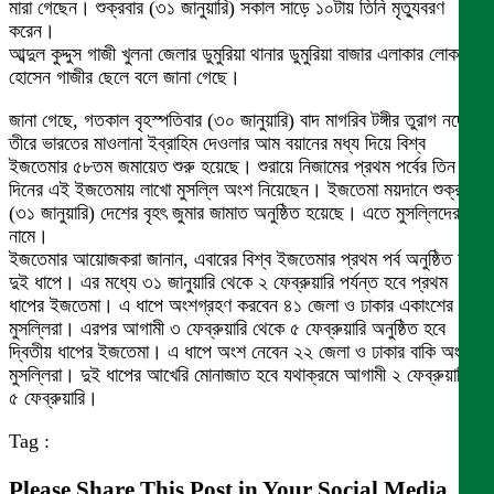
মারা গেছেন। শুক্রবার (৩১ জানুয়ারি) সকাল সাড়ে ১০টায় তিনি মৃত্যুবরণ
করেন।
আব্দুল কুদ্দুস গাজী খুলনা জেলার ডুমুরিয়া থানার ডুমুরিয়া বাজার এলাকার লোকমান
হোসেন গাজীর ছেলে বলে জানা গেছে।
জানা গেছে, গতকাল বৃহস্পতিবার (৩০ জানুয়ারি) বাদ মাগরিব টঙ্গীর তুরাগ নদের
তীরে ভারতের মাওলানা ইব্রাহিম দেওলার আম বয়ানের মধ্য দিয়ে বিশ্ব
ইজতেমার ৫৮তম জমায়েত শুরু হয়েছে। শুরায়ে নিজামের প্রথম পর্বের তিন
দিনের এই ইজতেমায় লাখো মুসল্লি অংশ নিয়েছেন। ইজতেমা ময়দানে শুক্রবার
(৩১ জানুয়ারি) দেশের বৃহৎ জুমার জামাত অনুষ্ঠিত হয়েছে। এতে মুসল্লিদের ঢল
নামে।
ইজতেমার আয়োজকরা জানান, এবারের বিশ্ব ইজতেমার প্রথম পর্ব অনুষ্ঠিত হবে
দুই ধাপে। এর মধ্যে ৩১ জানুয়ারি থেকে ২ ফেব্রুয়ারি পর্যন্ত হবে প্রথম
ধাপের ইজতেমা। এ ধাপে অংশগ্রহণ করবেন ৪১ জেলা ও ঢাকার একাংশের
মুসল্লিরা। এরপর আগামী ৩ ফেব্রুয়ারি থেকে ৫ ফেব্রুয়ারি অনুষ্ঠিত হবে
দ্বিতীয় ধাপের ইজতেমা। এ ধাপে অংশ নেবেন ২২ জেলা ও ঢাকার বাকি অংশের
মুসল্লিরা। দুই ধাপের আখেরি মোনাজাত হবে যথাক্রমে আগামী ২ ফেব্রুয়ারি ও
৫ ফেব্রুয়ারি।
Tag :
Please Share This Post in Your Social Media