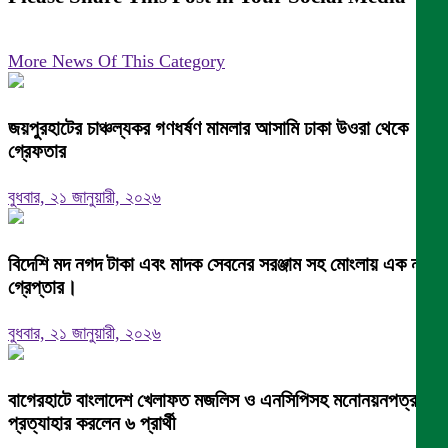
More News Of This Category
জয়পুরহাটের চাঞ্চল্যকর গণধর্ষণ মামলার আসামি ঢাকা উওরা থেকে
গ্রেফতার
বুধবার, ২১ জানুয়ারী, ২০২৬
বিদেশি মদ নগদ টাকা এবং মাদক সেবনের সরঞ্জাম সহ মোংলায় এক নারী
গ্রেপ্তার।
বুধবার, ২১ জানুয়ারী, ২০২৬
বাগেরহাটে বাংলাদেশ খেলাফত মজলিস ও এনসিপিসহ মনোনয়নপত্র
প্রত্যাহার করলেন ৬ প্রার্থী