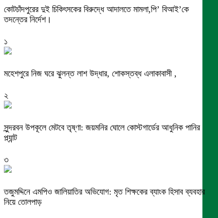
কোটচাঁদপুরের দুই চিকিৎসকের বিরুদ্ধে আদালতে মামলা,পি’ বিআই’কে
তদন্তের নির্দেশ।
১
মহেশপুরে নিজ ঘরে ঝুলন্ত লাশ উদ্ধার, শোকস্তব্ধ এলাকাবাসী ,
২
সুন্দরবন উপকূলে মেটবে তৃষ্ণা: জয়মনির ঘোলে কোস্টগার্ডের আধুনিক পানির
প্ল্যান্ট
৩
তজুমদ্দিনে এমপিও জালিয়াতির অভিযোগ: মৃত শিক্ষকের ব্যাংক হিসাব ব্যবহার
নিয়ে তোলপাড়