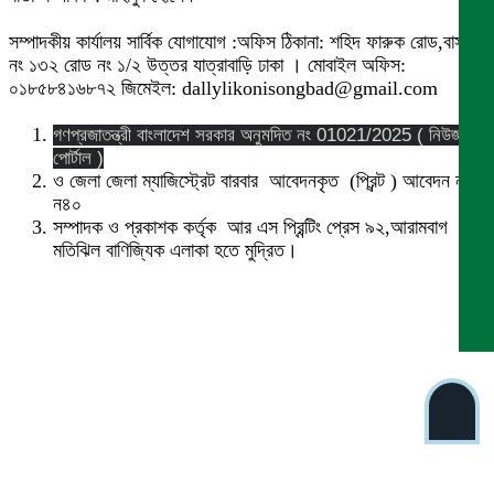
সম্পাদকীয় কার্যালয় সার্বিক যোগাযোগ :অফিস ঠিকানা: শহিদ ফারুক রোড,বাসা
নং ১৩২ রোড নং ১/২ উত্তর যাত্রাবাড়ি ঢাকা । মোবাইল অফিস:
০১৮৫৮৪১৬৮৭২ জিমেইল: dallylikonisongbad@gmail.com
গণপ্রজাতন্ত্রী বাংলাদেশ সরকার অনুমদিত নং 01021/2025 ( নিউজ
পোর্টাল )
ও জেলা জেলা ম্যাজিস্ট্রেট বারবার আবেদনকৃত (প্রিন্ট ) আবেদন নং
ন৪০
সম্পাদক ও প্রকাশক কর্তৃক আর এস প্রিন্টিং প্রেস ৯২,আরামবাগ
মতিঝিল বাণিজ্যিক এলাকা হতে মুদ্রিত।