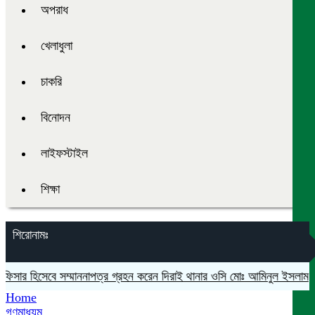
অপরাধ
খেলাধুলা
চাকরি
বিনোদন
লাইফস্টাইল
শিক্ষা
শিরোনামঃ
িসার হিসেবে সম্মাননাপত্র গ্রহন করেন দিরাই থানার ওসি মোঃ আমিনুল ইসলাম
মদন
Home
গণমাধ্যম