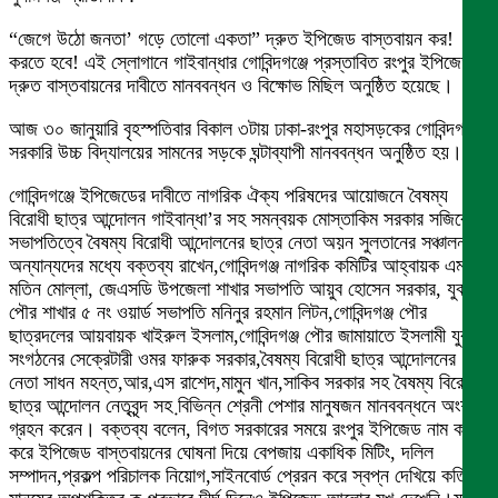
“জেগে উঠো জনতা’ গড়ে তোলো একতা” দ্রুত ইপিজেড বাস্তবায়ন কর!
করতে হবে! এই স্লোগানে গাইবান্ধার গোবিন্দগঞ্জে প্রস্তাবিত রংপুর ইপিজেড
দ্রুত বাস্তবায়নের দাবীতে মানববন্ধন ও বিক্ষোভ মিছিল অনুষ্ঠিত হয়েছে।
আজ ৩০ জানুয়ারি বৃহস্পতিবার বিকাল ৩টায় ঢাকা-রংপুর মহাসড়কের গোবিন্দগঞ্জ
সরকারি উচ্চ বিদ্যালয়ের সামনের সড়কে ঘন্টাব্যাপী মানববন্ধন অনুষ্ঠিত হয়।
গোবিন্দগঞ্জে ইপিজেডের দাবীতে নাগরিক ঐক্য পরিষদের আয়োজনে বৈষম্য
বিরোধী ছাত্র আন্দোলন গাইবান্ধা’র সহ সমন্বয়ক মোস্তাকিম সরকার সজিবের
সভাপতিত্বে বৈষম্য বিরোধী আন্দোলনের ছাত্র নেতা অয়ন সুলতানের সঞ্চালনায়
অন্যান্যদের মধ্যে বক্তব্য রাখেন,গোবিন্দগঞ্জ নাগরিক কমিটির আহ্বায়ক এম,এ
মতিন মোল্লা, জেএসডি উপজেলা শাখার সভাপতি আয়ুব হোসেন সরকার, যুবদল
পৌর শাখার ৫ নং ওয়ার্ড সভাপতি মনিনুর রহমান লিটন,গোবিন্দগঞ্জ পৌর
ছাত্রদলের আয়বায়ক খাইরুল ইসলাম,গোবিন্দগঞ্জ পৌর জামায়াতে ইসলামী যুব
সংগঠনের সেক্রেটারী ওমর ফারুক সরকার,বৈষম্য বিরোধী ছাত্র আন্দোলনের
নেতা সাধন মহন্ত,আর,এস রাশেদ,মামুন খান,সাকিব সরকার সহ বৈষম্য বিরোধী
ছাত্র আন্দোলন নেতৃবৃন্দ সহ বি়ভিন্ন শ্রেনী পেশার মানুষজন মানববন্ধনে অংশ
গ্রহন করেন। বক্তব্য বলেন, বিগত সরকারের সময়ে রংপুর ইপিজেড নাম করন
করে ইপিজেড বাস্তবায়নের ঘোষনা দিয়ে বেপজায় একাধিক মিটিং, দলিল
সম্পাদন,প্রকল্প পরিচালক নিয়োগ,সাইনবোর্ড প্রেরন করে স্বপ্ন দেখিয়ে কতিপয়