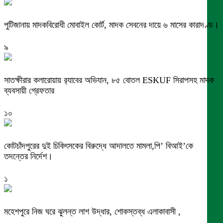
পুটিজানায় মাদকবিরোধী মোবাইল কোর্ট, মাদক সেবনের দায়ে ৬ মাসের কারাদণ্ড।
৯
সাতক্ষীরার কলারোয়ায় র‍্যাবের অভিযান, ৮৫ বোতল ESKUF সিরাপসহ মাদক
ব্যবসায়ী গ্রেফতার
১০
কোটচাঁদপুরের দুই চিকিৎসকের বিরুদ্ধে আদালতে মামলা,পি’ বিআই’কে
তদন্তের নির্দেশ।
১
মহেশপুরে নিজ ঘরে ঝুলন্ত লাশ উদ্ধার, শোকস্তব্ধ এলাকাবাসী ,