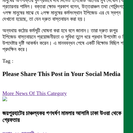
মানুষের অপশক্তির কু-প্রভাবে দীর্ঘ দিনেও ইপিজেড আলোর মুখ দেখেনি।যা
প্রতারনার শামিল। বক্তরা ক্ষোভ প্রকাশ বলেন, উত্তরাঞ্চল তথা গোবিন্দগঞ্জের
৭লক্ষ মানুষের মাঝে যে ২লক্ষ মানুষের কর্মসংস্থান ইপিজেড এর যে স্বপ্ন
দেখানো হয়েছে, তা যেন দ্রুত বাস্তবায়ন করা হয়।
অন্যথায় কঠোর কর্মসূচী ঘোষনা করা হবে বলে জানান। তারা দ্রুত রংপুর
ইপিজেড বাস্তবায়নে প্রয়োজনীয়তা ও সুবিধা তুলে ধরে প্রধান উপদেষ্টা ও শিল্প
উপদেষ্টার দৃষ্টি আকর্ষন করেন। এ মানববন্ধন শেষে একটি বিক্ষোভ মিছিল শহর
প্রদক্ষিন করে।
Tag :
Please Share This Post in Your Social Media
More News Of This Category
জয়পুরহাটের চাঞ্চল্যকর গণধর্ষণ মামলার আসামি ঢাকা উওরা থেকে
গ্রেফতার