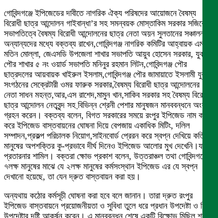
গোবিন্দগঞ্জে ইপিজেডের দাবীতে নাগরিক ঐক্য পরিষদের আয়োজনে বৈষম্য
বিরোধী ছাত্র আন্দোলন গাইবান্ধা’র সহ সমন্বয়ক মোস্তাকিম সরকার সজিবের
সভাপতিত্বে বৈষম্য বিরোধী আন্দোলনের ছাত্র নেতা অয়ন সুলতানের সঞ্চালনায়
অন্যান্যদের মধ্যে বক্তব্য রাখেন,গোবিন্দগঞ্জ নাগরিক কমিটির আহ্বায়ক এম,এ
মতিন মোল্লা, জেএসডি উপজেলা শাখার সভাপতি আয়ুব হোসেন সরকার, যুবদল
পৌর শাখার ৫ নং ওয়ার্ড সভাপতি মনিনুর রহমান লিটন,গোবিন্দগঞ্জ পৌর
ছাত্রদলের আয়বায়ক খাইরুল ইসলাম,গোবিন্দগঞ্জ পৌর জামায়াতে ইসলামী যুব
সংগঠনের সেক্রেটারী ওমর ফারুক সরকার,বৈষম্য বিরোধী ছাত্র আন্দোলনের
নেতা সাধন মহন্ত,আর,এস রাশেদ,মামুন খান,সাকিব সরকার সহ বৈষম্য বিরোধী
ছাত্র আন্দোলন নেতৃবৃন্দ সহ বি়ভিন্ন শ্রেনী পেশার মানুষজন মানববন্ধনে অংশ
গ্রহন করেন। বক্তব্য বলেন, বিগত সরকারের সময়ে রংপুর ইপিজেড নাম করন
করে ইপিজেড বাস্তবায়নের ঘোষনা দিয়ে বেপজায় একাধিক মিটিং, দলিল
সম্পাদন,প্রকল্প পরিচালক নিয়োগ,সাইনবোর্ড প্রেরন করে স্বপ্ন দেখিয়ে কতিপয়
মানুষের অপশক্তির কু-প্রভাবে দীর্ঘ দিনেও ইপিজেড আলোর মুখ দেখেনি।যা
প্রতারনার শামিল। বক্তরা ক্ষোভ প্রকাশ বলেন, উত্তরাঞ্চল তথা গোবিন্দগঞ্জের
৭লক্ষ মানুষের মাঝে যে ২লক্ষ মানুষের কর্মসংস্থান ইপিজেড এর যে স্বপ্ন
দেখানো হয়েছে, তা যেন দ্রুত বাস্তবায়ন করা হয়।
অন্যথায় কঠোর কর্মসূচী ঘোষনা করা হবে বলে জানান। তারা দ্রুত রংপুর
ইপিজেড বাস্তবায়নে প্রয়োজনীয়তা ও সুবিধা তুলে ধরে প্রধান উপদেষ্টা ও শিল্প
উপদেষ্টার দৃষ্টি আকর্ষন করেন। এ মানববন্ধন শেষে একটি বিক্ষোভ মিছিল শহর