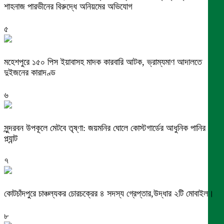
শাহনাজ পারভীনের বিরুদ্ধে অনিয়মের অভিযোগ
৫
মহেশপুরে ১৫০ পিস ইয়াবাসহ মাদক কারবারি আটক, ভ্রাম্যমাণ আদালতে
দুইজনের কারাদণ্ড
৬
সুন্দরবন উপকূলে মেটবে তৃষ্ণা: জয়মনির ঘোলে কোস্টগার্ডের আধুনিক পানির
প্ল্যান্ট
৭
কোটচাঁদপুরে চাঞ্চল্যকর চোরচক্রের ৪ সদস্য গ্রেপ্তার,উদ্ধার ২টি মোবাইল।
৮