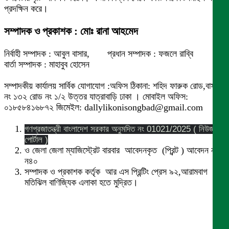
প্রদক্ষিন করে।
সম্পাদক ও প্রকাশক : মোঃ রানা আহমেদ
নির্বাহী সম্পাদক : আবুল বাসার, প্রধান সম্পাদক : ফজলে রাব্বি
বার্তা সম্পাদক : মাহাবুব হোসেন
সম্পাদকীয় কার্যালয় সার্বিক যোগাযোগ :অফিস ঠিকানা: শহিদ ফারুক রোড,বাসা
নং ১৩২ রোড নং ১/২ উত্তর যাত্রাবাড়ি ঢাকা । মোবাইল অফিস:
০১৮৫৮৪১৬৮৭২ জিমেইল: dallylikonisongbad@gmail.com
গণপ্রজাতন্ত্রী বাংলাদেশ সরকার অনুমদিত নং 01021/2025 ( নিউজ
পোর্টাল )
ও জেলা জেলা ম্যাজিস্ট্রেট বারবার আবেদনকৃত (প্রিন্ট ) আবেদন নং
ন৪০
সম্পাদক ও প্রকাশক কর্তৃক আর এস প্রিন্টিং প্রেস ৯২,আরামবাগ
মতিঝিল বাণিজ্যিক এলাকা হতে মুদ্রিত।