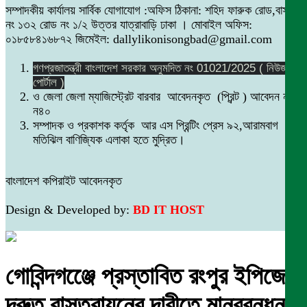
সম্পাদকীয় কার্যালয় সার্বিক যোগাযোগ :অফিস ঠিকানা: শহিদ ফারুক রোড,বাসা
নং ১৩২ রোড নং ১/২ উত্তর যাত্রাবাড়ি ঢাকা । মোবাইল অফিস:
০১৮৫৮৪১৬৮৭২ জিমেইল: dallylikonisongbad@gmail.com
গণপ্রজাতন্ত্রী বাংলাদেশ সরকার অনুমদিত নং 01021/2025 ( নিউজ
পোর্টাল )
ও জেলা জেলা ম্যাজিস্ট্রেট বারবার আবেদনকৃত (প্রিন্ট ) আবেদন নং
ন৪০
সম্পাদক ও প্রকাশক কর্তৃক আর এস প্রিন্টিং প্রেস ৯২,আরামবাগ
মতিঝিল বাণিজ্যিক এলাকা হতে মুদ্রিত।
বাংলাদেশ কপিরাইট আবেদনকৃত
Design & Developed by:
BD IT HOST
গোবিন্দগঞ্জেে প্রস্তাবিত রংপুর ইপিজেড
দ্রুত বাস্তবায়নের দাবীতে মানববন্ধন