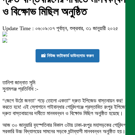
ও বিক্ষোভ মিছিল অনুষ্ঠিত
Update Time : ০৬:০৯:৩৭ পূর্বাহ্ন, শুক্রবার, ৩১ জানুয়ারী ২০২৫
📸 নিউজ ফটোকার্ড ডাউনলোড করুন
তানিশা জান্নাত সুমি
সুনামগঞ্জ প্রতিনিধি :-
“জেগে উঠো জনতা’ গড়ে তোলো একতা” দ্রুত ইপিজেড বাস্তবায়ন কর!
করতে হবে! এই স্লোগানে গাইবান্ধার গোবিন্দগঞ্জে প্রস্তাবিত রংপুর ইপিজেড
দ্রুত বাস্তবায়নের দাবীতে মানববন্ধন ও বিক্ষোভ মিছিল অনুষ্ঠিত হয়েছে।
আজ ৩০ জানুয়ারি বৃহস্পতিবার বিকাল ৩টায় ঢাকা-রংপুর মহাসড়কের গোবিন্দগঞ্জ
সরকারি উচ্চ বিদ্যালয়ের সামনের সড়কে ঘন্টাব্যাপী মানববন্ধন অনুষ্ঠিত হয়।