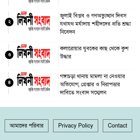
জুলাই বিপ্লব ও গণঅভ্যুত্থান দিবস
২
যথাযথ মর্যাদায় শহীদদের প্রতি শ্রদ্ধা
নিবেদন
কলারোয়ার যুবকের কাছ থেকে কুশ
৩
উদ্ধার
গঙ্গাচড়া থানায় মামলা না নেওয়ার
৪
অভিযোগ, গ্রেপ্তার ও নিরাপত্তার
দাবিতে সংবাদ সম্মেলন
দুমকির আঙ্গারিয়ায় চেয়ারম্যান প্রার্থী
৫
দেলোয়ার খানের মতবিনিময় সভা
আমাদের পরিবার
Privacy Policy
Contact
কুষ্টিয়ায় ‘ভিলেজ বয়েজ ক্লাব’র