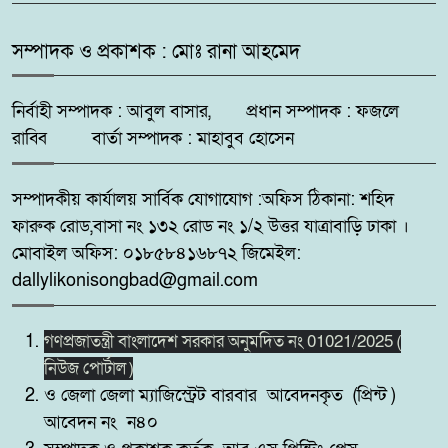
৬
উদ্যোগে মাদকবিরোধী ও
সচেতনতামূলক মিনি ফুটবল টুর্নামেন্ট
সম্পাদক ও প্রকাশক : মোঃ রানা আহমেদ
২০২৬ অনুষ্ঠিত
নির্বাহী সম্পাদক : আবুল বাসার, প্রধান সম্পাদক : ফজলে
সিলেট রেঞ্জের মধ্যে শ্রেষ্ট অফিসার
রাব্বি বার্তা সম্পাদক : মাহাবুব হোসেন
৭
হিসেবে সম্মাননাপত্র গ্রহন করেন দিরাই
থানার ওসি মোঃ আমিনুল ইসলাম
সম্পাদকীয় কার্যালয় সার্বিক যোগাযোগ :অফিস ঠিকানা: শহিদ
ফারুক রোড,বাসা নং ১৩২ রোড নং ১/২ উত্তর যাত্রাবাড়ি ঢাকা ।
মদনে প্রশাসনের অভিযানে নিষিদ্ধ
৮
বেড়জাল ও চায়না জাল পুড়িয়ে ধ্বংস,
মোবাইল অফিস: ০১৮৫৮৪১৬৮৭২ জিমেইল:
dallylikonisongbad@gmail.com
নরসিংদীর শিবপুরের বাঘাব
৯
গণপ্রজাতন্ত্রী বাংলাদেশ সরকার অনুমদিত নং 01021/2025 (
ইউনিয়নের ১০ অসহায় পরিবারের
মাঝে ঢেউটিন বিতরণ
নিউজ পোর্টাল )
ও জেলা জেলা ম্যাজিস্ট্রেট বারবার আবেদনকৃত (প্রিন্ট )
বদলগাছীতে স্কুলের প্রধান শিক্ষক
আবেদন নং ন৪০
১০
কর্তৃক শিক্ষার্থীকে ধর্ষণ চেষ্টার