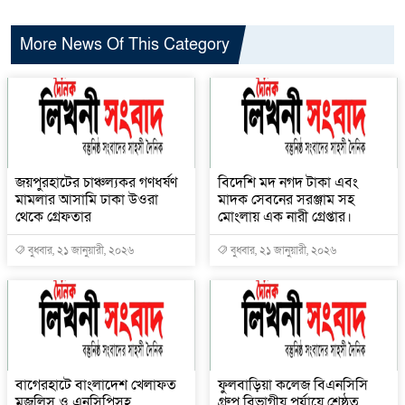
More News Of This Category
জয়পুরহাটের চাঞ্চল্যকর গণধর্ষণ
বিদেশি মদ নগদ টাকা এবং
মামলার আসামি ঢাকা উওরা
মাদক সেবনের সরঞ্জাম সহ
থেকে গ্রেফতার
মোংলায় এক নারী গ্রেপ্তার।
বুধবার, ২১ জানুয়ারী, ২০২৬
বুধবার, ২১ জানুয়ারী, ২০২৬
বাগেরহাটে বাংলাদেশ খেলাফত
ফুলবাড়িয়া কলেজ বিএনসিসি
মজলিস ও এনসিপিসহ
গ্রুপ বিভাগীয় পর্যায়ে শ্রেষ্ঠত্ব