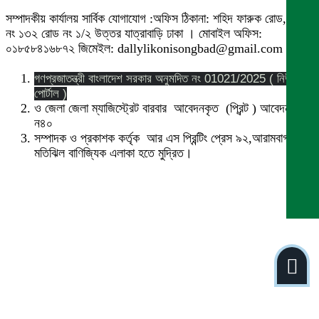
সম্পাদকীয় কার্যালয় সার্বিক যোগাযোগ :অফিস ঠিকানা: শহিদ ফারুক রোড,বাসা
নং ১৩২ রোড নং ১/২ উত্তর যাত্রাবাড়ি ঢাকা । মোবাইল অফিস:
০১৮৫৮৪১৬৮৭২ জিমেইল: dallylikonisongbad@gmail.com
গণপ্রজাতন্ত্রী বাংলাদেশ সরকার অনুমদিত নং 01021/2025 ( নিউজ
পোর্টাল )
ও জেলা জেলা ম্যাজিস্ট্রেট বারবার আবেদনকৃত (প্রিন্ট ) আবেদন নং
ন৪০
সম্পাদক ও প্রকাশক কর্তৃক আর এস প্রিন্টিং প্রেস ৯২,আরামবাগ
মতিঝিল বাণিজ্যিক এলাকা হতে মুদ্রিত।