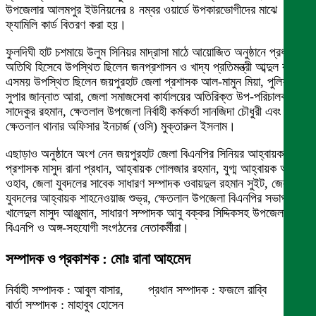
উপজেলার আলমপুর ইউনিয়নের ৪ নম্বর ওয়ার্ডে উপকারভোগীদের মাঝে
ফ্যামিলি কার্ড বিতরণ করা হয়।
ফুলদিঘী হাট চশমায়ে উলুম সিনিয়র মাদ্রাসা মাঠে আয়োজিত অনুষ্ঠানে প্রধান
অতিথি হিসেবে উপস্থিত ছিলেন জনপ্রশাসন ও খাদ্য প্রতিমন্ত্রী আব্দুল বারী।
এসময় উপস্থিত ছিলেন জয়পুরহাট জেলা প্রশাসক আল-মামুন মিয়া, পুলিশ
সুপার জান্নাত আরা, জেলা সমাজসেবা কার্যালয়ের অতিরিক্ত উপ-পরিচালক
সাদেকুর রহমান, ক্ষেতলাল উপজেলা নির্বাহী কর্মকর্তা সানজিদা চৌধুরী এবং
ক্ষেতলাল থানার অফিসার ইনচার্জ (ওসি) মুক্তারুল ইসলাম।
এছাড়াও অনুষ্ঠানে অংশ নেন জয়পুরহাট জেলা বিএনপির সিনিয়র আহ্বায়ক ও
প্রশাসক মাসুদ রানা প্রধান, আহ্বায়ক গোলজার রহমান, যুগ্ম আহ্বায়ক আব্দুল
ওহাব, জেলা যুবদলের সাবেক সাধারণ সম্পাদক ওবায়দুল রহমান সুইট, জেলা
যুবদলের আহ্বায়ক শাহনেওয়াজ শুভ্র, ক্ষেতলাল উপজেলা বিএনপির সভাপতি
খালেদুল মাসুদ আঞ্জুমান, সাধারণ সম্পাদক আবু বক্কর সিদ্দিকসহ উপজেলা
বিএনপি ও অঙ্গ-সহযোগী সংগঠনের নেতাকর্মীরা।
সম্পাদক ও প্রকাশক : মোঃ রানা আহমেদ
নির্বাহী সম্পাদক : আবুল বাসার, প্রধান সম্পাদক : ফজলে রাব্বি
বার্তা সম্পাদক : মাহাবুব হোসেন