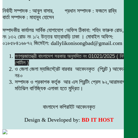
নির্বাহী সম্পাদক : আবুল বাসার, প্রধান সম্পাদক : ফজলে রাব্বি
বার্তা সম্পাদক : মাহাবুব হোসেন
সম্পাদকীয় কার্যালয় সার্বিক যোগাযোগ :অফিস ঠিকানা: শহিদ ফারুক রোড,বাসা
নং ১৩২ রোড নং ১/২ উত্তর যাত্রাবাড়ি ঢাকা । মোবাইল অফিস:
০১৮৫৮৪১৬৮৭২ জিমেইল: dallylikonisongbad@gmail.com
গণপ্রজাতন্ত্রী বাংলাদেশ সরকার অনুমদিত নং 01021/2025 ( নিউজ
পোর্টাল )
ও জেলা জেলা ম্যাজিস্ট্রেট বারবার আবেদনকৃত (প্রিন্ট ) আবেদন নং
ন৪০
সম্পাদক ও প্রকাশক কর্তৃক আর এস প্রিন্টিং প্রেস ৯২,আরামবাগ
মতিঝিল বাণিজ্যিক এলাকা হতে মুদ্রিত।
বাংলাদেশ কপিরাইট আবেদনকৃত
Design & Developed by:
BD IT HOST