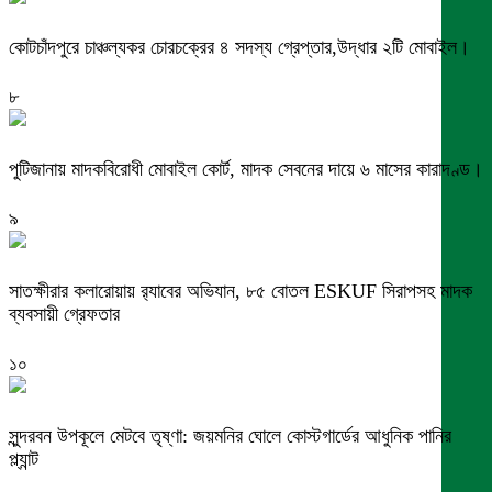
কোটচাঁদপুরে চাঞ্চল্যকর চোরচক্রের ৪ সদস্য গ্রেপ্তার,উদ্ধার ২টি মোবাইল।
৮
পুটিজানায় মাদকবিরোধী মোবাইল কোর্ট, মাদক সেবনের দায়ে ৬ মাসের কারাদণ্ড।
৯
সাতক্ষীরার কলারোয়ায় র‍্যাবের অভিযান, ৮৫ বোতল ESKUF সিরাপসহ মাদক
ব্যবসায়ী গ্রেফতার
১০
সুন্দরবন উপকূলে মেটবে তৃষ্ণা: জয়মনির ঘোলে কোস্টগার্ডের আধুনিক পানির
প্ল্যান্ট