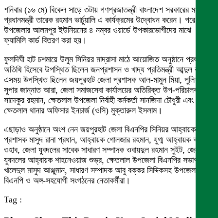
শনিবার (১৬ মে) বিকেল সাড়ে ৩টায় গণপ্রজাতন্ত্রী বাংলাদেশ সরকারের মাননীয়
প্রধানমন্ত্রী তারেক রহমান ভার্চুয়ালি এ কার্যক্রমের উদ্বোধন করেন। পরে
উপজেলার আলমপুর ইউনিয়নের ৪ নম্বর ওয়ার্ডে উপকারভোগীদের মাঝে
ফ্যামিলি কার্ড বিতরণ করা হয়।
ফুলদিঘী হাট চশমায়ে উলুম সিনিয়র মাদ্রাসা মাঠে আয়োজিত অনুষ্ঠানে প্রধান
অতিথি হিসেবে উপস্থিত ছিলেন জনপ্রশাসন ও খাদ্য প্রতিমন্ত্রী আব্দুল বারী।
এসময় উপস্থিত ছিলেন জয়পুরহাট জেলা প্রশাসক আল-মামুন মিয়া, পুলিশ
সুপার জান্নাত আরা, জেলা সমাজসেবা কার্যালয়ের অতিরিক্ত উপ-পরিচালক
সাদেকুর রহমান, ক্ষেতলাল উপজেলা নির্বাহী কর্মকর্তা সানজিদা চৌধুরী এবং
ক্ষেতলাল থানার অফিসার ইনচার্জ (ওসি) মুক্তারুল ইসলাম।
এছাড়াও অনুষ্ঠানে অংশ নেন জয়পুরহাট জেলা বিএনপির সিনিয়র আহ্বায়ক ও
প্রশাসক মাসুদ রানা প্রধান, আহ্বায়ক গোলজার রহমান, যুগ্ম আহ্বায়ক আব্দুল
ওহাব, জেলা যুবদলের সাবেক সাধারণ সম্পাদক ওবায়দুল রহমান সুইট, জেলা
যুবদলের আহ্বায়ক শাহনেওয়াজ শুভ্র, ক্ষেতলাল উপজেলা বিএনপির সভাপতি
খালেদুল মাসুদ আঞ্জুমান, সাধারণ সম্পাদক আবু বক্কর সিদ্দিকসহ উপজেলা
বিএনপি ও অঙ্গ-সহযোগী সংগঠনের নেতাকর্মীরা।
Tag :