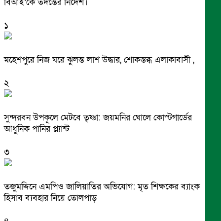
বিআই’কে তদন্তের নির্দেশ।
১
মহেশপুরে নিজ ঘরে ঝুলন্ত লাশ উদ্ধার, শোকস্তব্ধ এলাকাবাসী ,
২
সুন্দরবন উপকূলে মেটবে তৃষ্ণা: জয়মনির ঘোলে কোস্টগার্ডের
আধুনিক পানির প্ল্যান্ট
৩
তজুমদ্দিনে এমপিও জালিয়াতির অভিযোগ: মৃত শিক্ষকের ব্যাংক
হিসাব ব্যবহার নিয়ে তোলপাড়