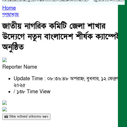
Home
গণমাধ্যম
জাতীয় নাগরিক কমিটি জেলা শাখার
উদ্যেগে নতুন বাংলাদেশ শীর্ষক ক্যাম্পেইন
অনুষ্ঠিত
Reporter Name
Update Time : ০৮:৩৬:৪৮ অপরাহ্ন, বুধবার, ১২ ফেব্রুয়ারী
২০২৫
/
১৩৮ Time View
📸 নিউজ ফটোকার্ড ডাউনলোড করুন