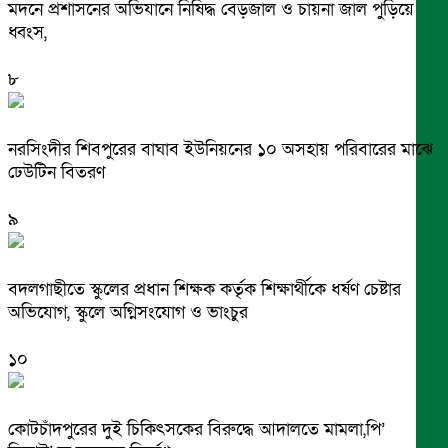
মদনে প্রশাসনের অভিযানে নিষিদ্ধ বেড়জাল ও চায়না জাল পুড়িয়ে
ধ্বংস,
৮
নরসিংদীর শিবপুরের বাঘাব ইউনিয়নের ১০ অসহায় পরিবারের মাঝে
ঢেউটিন বিতরণ
৯
বদলগাছীতে স্কুলের প্রধান শিক্ষক কর্তৃক শিক্ষার্থীকে ধর্ষণ চেষ্টার
অভিযোগ, স্কুলে অগ্নিসংযোগ ও ভাংচুর
১০
কোটচাঁদপুরের দুই চিকিৎসকের বিরুদ্ধে আদালতে মামলা,পি’