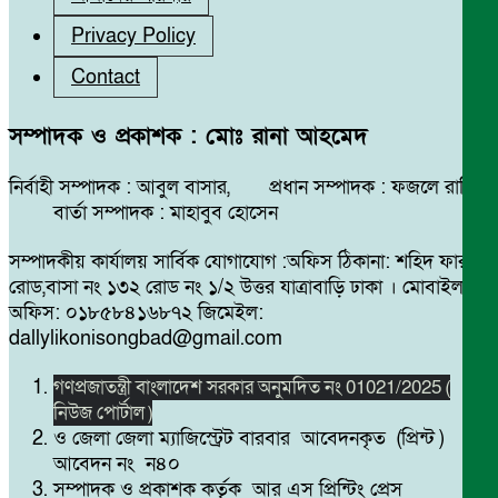
Privacy Policy
Contact
সম্পাদক ও প্রকাশক : মোঃ রানা আহমেদ
নির্বাহী সম্পাদক : আবুল বাসার, প্রধান সম্পাদক : ফজলে রাব্বি
বার্তা সম্পাদক : মাহাবুব হোসেন
সম্পাদকীয় কার্যালয় সার্বিক যোগাযোগ :অফিস ঠিকানা: শহিদ ফারুক
রোড,বাসা নং ১৩২ রোড নং ১/২ উত্তর যাত্রাবাড়ি ঢাকা । মোবাইল
অফিস: ০১৮৫৮৪১৬৮৭২ জিমেইল:
dallylikonisongbad@gmail.com
গণপ্রজাতন্ত্রী বাংলাদেশ সরকার অনুমদিত নং 01021/2025 (
নিউজ পোর্টাল )
ও জেলা জেলা ম্যাজিস্ট্রেট বারবার আবেদনকৃত (প্রিন্ট )
আবেদন নং ন৪০
সম্পাদক ও প্রকাশক কর্তৃক আর এস প্রিন্টিং প্রেস