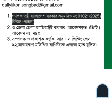
dallylikonisongbad@gmail.com
গণপ্রজাতন্ত্রী বাংলাদেশ সরকার অনুমদিত নং 01021/2025 (
নিউজ পোর্টাল )
ও জেলা জেলা ম্যাজিস্ট্রেট বারবার আবেদনকৃত (প্রিন্ট )
আবেদন নং ন৪০
সম্পাদক ও প্রকাশক কর্তৃক আর এস প্রিন্টিং প্রেস
৯২,আরামবাগ মতিঝিল বাণিজ্যিক এলাকা হতে মুদ্রিত।