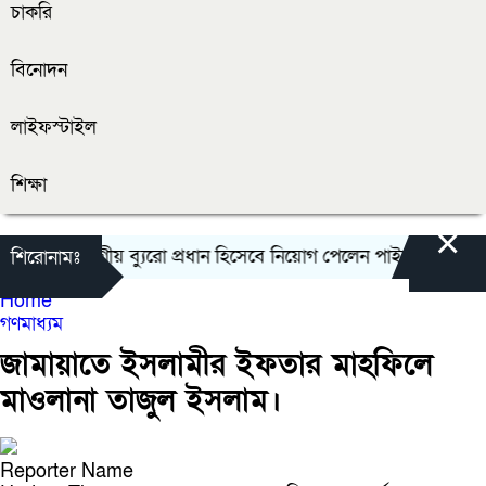
চাকরি
বিনোদন
লাইফস্টাইল
শিক্ষা
×
ুলনা বিভাগীয় ব্যুরো প্রধান হিসেবে নিয়োগ পেলেন পাইকগাছার সোহেল
শিরোনামঃ
Home
গণমাধ্যম
জামায়াতে ইসলামীর ইফতার মাহফিলে
মাওলানা তাজুল ইসলাম।
Reporter Name