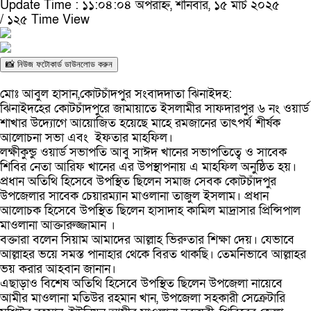
Update Time : ১১:০৪:০৪ অপরাহ্ন, শনিবার, ১৫ মার্চ ২০২৫
/
১২৫ Time View
📸 নিউজ ফটোকার্ড ডাউনলোড করুন
মোঃ আবুল হাসান,কোটচাঁদপুর সংবাদদাতা ঝিনাইদহ:
ঝিনাইদহের কোটচাঁদপুরে জামায়াতে ইসলামীর সাফদারপুর ৬ নং ওয়ার্ড
শাখার উদ্যোগে আয়োজিত হয়েছে মাহে রমজানের তাৎপর্য শীর্ষক
আলোচনা সভা এবং ইফতার মাহফিল।
লক্ষীকুন্ডু ওয়ার্ড সভাপতি আবু সাঈদ খানের সভাপতিত্বে ও সাবেক
শিবির নেতা আরিফ খানের এর উপস্থাপনায় এ মাহফিল অনুষ্ঠিত হয়।
প্রধান অতিথি হিসেবে উপস্থিত ছিলেন সমাজ সেবক কোটচাঁদপুর
উপজেলার সাবেক চেয়ারম্যান মাওলানা তাজুল ইসলাম। প্রধান
আলোচক হিসেবে উপস্থিত ছিলেন হাসাদাহ কামিল মাদ্রাসার প্রিন্সিপাল
মাওলানা আক্তারুজ্জামান ।
বক্তারা বলেন সিয়াম আমাদের আল্লাহ ভিরুতার শিক্ষা দেয়। যেভাবে
আল্লাহর ভয়ে সমস্ত পানাহার থেকে বিরত থাকছি। তেমনিভাবে আল্লাহর
ভয় করার আহবান জানান।
এছাড়াও বিশেষ অতিথি হিসেবে উপস্থিত ছিলেন উপজেলা নায়েবে
আমীর মাওলানা মতিউর রহমান খান, উপজেলা সহকারী সেক্রেটারি