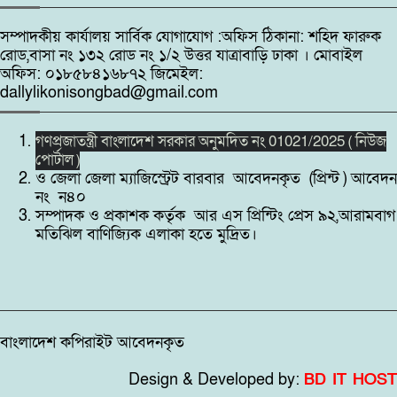
সম্পাদকীয় কার্যালয় সার্বিক যোগাযোগ :অফিস ঠিকানা: শহিদ ফারুক
রোড,বাসা নং ১৩২ রোড নং ১/২ উত্তর যাত্রাবাড়ি ঢাকা । মোবাইল
অফিস: ০১৮৫৮৪১৬৮৭২ জিমেইল:
dallylikonisongbad@gmail.com
গণপ্রজাতন্ত্রী বাংলাদেশ সরকার অনুমদিত নং 01021/2025 ( নিউজ
পোর্টাল )
ও জেলা জেলা ম্যাজিস্ট্রেট বারবার আবেদনকৃত (প্রিন্ট ) আবেদন
নং ন৪০
সম্পাদক ও প্রকাশক কর্তৃক আর এস প্রিন্টিং প্রেস ৯২,আরামবাগ
মতিঝিল বাণিজ্যিক এলাকা হতে মুদ্রিত।
বাংলাদেশ কপিরাইট আবেদনকৃত
Design & Developed by:
BD IT HOST