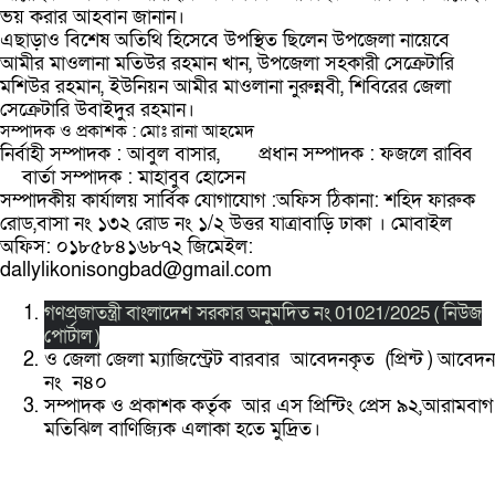
ভয় করার আহবান জানান।
এছাড়াও বিশেষ অতিথি হিসেবে উপস্থিত ছিলেন উপজেলা নায়েবে
আমীর মাওলানা মতিউর রহমান খান, উপজেলা সহকারী সেক্রেটারি
মশিউর রহমান, ইউনিয়ন আমীর মাওলানা নুরুন্নবী, শিবিরের জেলা
সেক্রেটারি উবাইদুর রহমান।
সম্পাদক ও প্রকাশক : মোঃ রানা আহমেদ
নির্বাহী সম্পাদক : আবুল বাসার, প্রধান সম্পাদক : ফজলে রাব্বি
বার্তা সম্পাদক : মাহাবুব হোসেন
সম্পাদকীয় কার্যালয় সার্বিক যোগাযোগ :অফিস ঠিকানা: শহিদ ফারুক
রোড,বাসা নং ১৩২ রোড নং ১/২ উত্তর যাত্রাবাড়ি ঢাকা । মোবাইল
অফিস: ০১৮৫৮৪১৬৮৭২ জিমেইল:
dallylikonisongbad@gmail.com
গণপ্রজাতন্ত্রী বাংলাদেশ সরকার অনুমদিত নং 01021/2025 ( নিউজ
পোর্টাল )
ও জেলা জেলা ম্যাজিস্ট্রেট বারবার আবেদনকৃত (প্রিন্ট ) আবেদন
নং ন৪০
সম্পাদক ও প্রকাশক কর্তৃক আর এস প্রিন্টিং প্রেস ৯২,আরামবাগ
মতিঝিল বাণিজ্যিক এলাকা হতে মুদ্রিত।