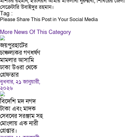
মশিউর রহমান, ইউনিয়ন আমীর মাওলানা নুরুন্নবী, শিবিরের জেলা
সেক্রেটারি উবাইদুর রহমান।
Tag :
Please Share This Post in Your Social Media
More News Of This Category
জয়পুরহাটের
চাঞ্চল্যকর গণধর্ষণ
মামলার আসামি
ঢাকা উওরা থেকে
গ্রেফতার
বুধবার, ২১ জানুয়ারী,
২০২৬
বিদেশি মদ নগদ
টাকা এবং মাদক
সেবনের সরঞ্জাম সহ
মোংলায় এক নারী
গ্রেপ্তার।