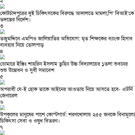
২
কোটচাঁদপুরের দুই চিকিৎসকের বিরুদ্ধে আদালতে মামলা,পি’ বিআই’কে
তদন্তের নির্দেশ।
৩
তজুমদ্দিনে এমপিও জালিয়াতির অভিযোগ: মৃত শিক্ষকের ব্যাংক হিসাব
ব্যবহার নিয়ে তোলপাড়
৪
ডোমারে ইঞ্জিঃ শাহরিন ইসলাম তুহিন উচ্চ বিদ্যালয়ের ১তলা ভবনের
শুভ উদ্বোধন ও সুধী সমাবেশ
৫
অপরাধী যে-ই হোক তাকে আইনের আওতায় নিয়ে আসতে হবে- এটর্নি
জেনারেল
৬
উপকূলের মানুষের পাশে কোস্টগার্ড: শরণখোলায় ২৫৫ জনকে বিনামূল্যে
চিকিৎসা সেবা ও ওষুধ বিতরণ।
৭