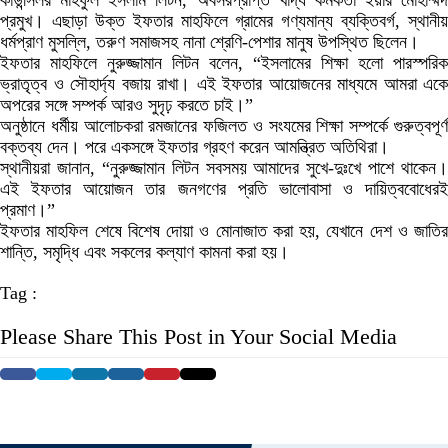
কাউন্সিলর মাহফুল ইসলাম লিটন, অবসরপ্রাপ্ত খাদ্য কর্মকর্তা ইয়ার মোহাম্মদ
প্রমুখ। এছাড়া উক্ত ইফতার মাহফিলে গ্রামের গণ্যমান্য ব্যক্তিবর্গ, স্থানীয়
ধর্মপ্রাণ মুসল্লি, তরুণ সমাজসহ নানা শ্রেণি-পেশার মানুষ উপস্থিত ছিলেন।
ইফতার মাহফিলে নুরুজ্জামান লিটন বলেন, “ইসলামের শিক্ষা হলো পারস্পরিক
ভ্রাতৃত্ব ও সৌহার্দ্য বজায় রাখা। এই ইফতার আয়োজনের মাধ্যমে আমরা একে
অপরের সঙ্গে সম্পর্ক আরও সুদৃঢ় করতে চাই।”
অনুষ্ঠানে ধর্মীয় আলোচকরা রমজানের ফজিলত ও সংযমের শিক্ষা সম্পর্কে গুরুত্বপূর্ণ
বক্তব্য দেন। পরে একসঙ্গে ইফতার গ্রহণ করেন আমন্ত্রিত অতিথিরা।
স্থানীয়রা জানান, “নুরুজ্জামান লিটন সবসময় আমাদের সুখে-দুঃখে পাশে থাকেন।
এই ইফতার আয়োজন তার জনগণের প্রতি ভালোবাসা ও দায়িত্ববোধেরই
প্রমাণ।”
ইফতার মাহফিল শেষে বিশেষ দোয়া ও মোনাজাত করা হয়, যেখানে দেশ ও জাতির
শান্তি, সমৃদ্ধি এবং সকলের কল্যাণ কামনা করা হয়।
Tag :
Please Share This Post in Your Social Media