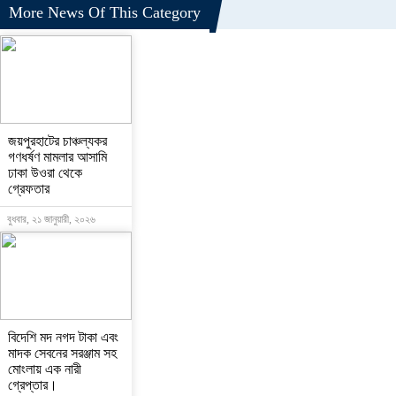
More News Of This Category
জয়পুরহাটের চাঞ্চল্যকর
গণধর্ষণ মামলার আসামি
ঢাকা উওরা থেকে
গ্রেফতার
বুধবার, ২১ জানুয়ারী, ২০২৬
বিদেশি মদ নগদ টাকা এবং
মাদক সেবনের সরঞ্জাম সহ
মোংলায় এক নারী
গ্রেপ্তার।