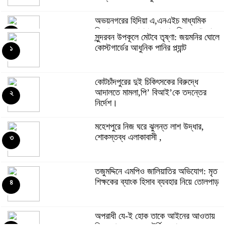
অভয়নগরের হিদিয়া এ,এনএইচ মাধ্যমিক
বিদ্যালয়ের ভরপ্রাপ্ত প্রধান শিক্ষক শাহনাজ
৫
সুন্দরবন উপকূলে মেটবে তৃষ্ণা: জয়মনির ঘোলে
পারভীনের বিরুদ্ধে অনিয়মের অভিযোগ
কোস্টগার্ডের আধুনিক পানির প্ল্যান্ট
১
মহেশপুরে ১৫০ পিস ইয়াবাসহ মাদক কারবারি
আটক, ভ্রাম্যমাণ আদালতে দুইজনের
৬
কোটচাঁদপুরের দুই চিকিৎসকের বিরুদ্ধে
কারাদণ্ড
আদালতে মামলা,পি’ বিআই’কে তদন্তের
২
নির্দেশ।
সুন্দরবন উপকূলে মেটবে তৃষ্ণা: জয়মনির ঘোলে
কোস্টগার্ডের আধুনিক পানির প্ল্যান্ট
৭
মহেশপুরে নিজ ঘরে ঝুলন্ত লাশ উদ্ধার,
শোকস্তব্ধ এলাকাবাসী ,
৩
কোটচাঁদপুরে চাঞ্চল্যকর চোরচক্রের ৪ সদস্য
গ্রেপ্তার,উদ্ধার ২টি মোবাইল।
৮
তজুমদ্দিনে এমপিও জালিয়াতির অভিযোগ: মৃত
শিক্ষকের ব্যাংক হিসাব ব্যবহার নিয়ে তোলপাড়
৪
পুটিজানায় মাদকবিরোধী মোবাইল কোর্ট, মাদক
সেবনের দায়ে ৬ মাসের কারাদণ্ড।
৯
অপরাধী যে-ই হোক তাকে আইনের আওতায়