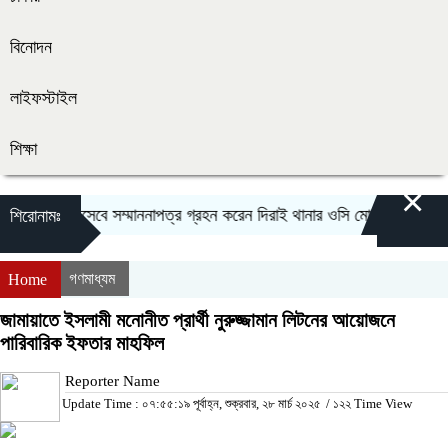
বিনোদন
লাইফস্টাইল
শিক্ষা
×
েষ্ট অফিসার হিসেবে সম্মাননাপত্র গ্রহন করেন দিরাই থানার ওসি মোঃ আমিনুল ইসলাম
শিরোনামঃ
গণমাধ্যম
Home
জামায়াতে ইসলামী মনোনীত প্রার্থী নুরুজ্জামান লিটনের আয়োজনে
পারিবারিক ইফতার মাহফিল
Reporter Name
Update Time : ০৭:৫৫:১৯ পূর্বাহ্ন, শুক্রবার, ২৮ মার্চ ২০২৫
/
১২২ Time View