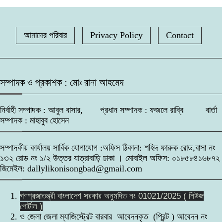
নিয়ে আসতে হবে- এটর্নি জেনারেল
৫
সাতক্ষীরার কলারোয়ায় র‍্যাবের অভিযান, ৮৫
বোতল ESKUF সিরাপসহ মাদক ব্যবসায়ী
১০
আমাদের পরিবার
Privacy Policy
জামিনে মুক্ত’ বেনজীরকে দেশে এনে বিচারের
Contact
গ্রেফতার
মুখোমুখি করা হবে: পররাষ্ট্র প্রতিমন্ত্রী
৬
মিয়ানমার থেকে পাইপলাইনে গ্যাস আমদানির
সম্পাদক ও প্রকাশক : মোঃ রানা আহমেদ
প্রস্তাব বাংলাদেশের
৭
নির্বাহী সম্পাদক : আবুল বাসার, প্রধান সম্পাদক : ফজলে রাব্বি বার্তা
সম্পাদক : মাহাবুব হোসেন
উপকূলের মানুষের পাশে কোস্টগার্ড: শরণখোলায়
২৫৫ জনকে বিনামূল্যে চিকিৎসা সেবা ও ওষুধ
৮
বিতরণ।
সম্পাদকীয় কার্যালয় সার্বিক যোগাযোগ :অফিস ঠিকানা: শহিদ ফারুক রোড,বাসা নং
১৩২ রোড নং ১/২ উত্তর যাত্রাবাড়ি ঢাকা । মোবাইল অফিস: ০১৮৫৮৪১৬৮৭২
ফটিকছড়িতে ‘তাজকিয়া হেলথ ক্যাম্প-২০২৬’,
জিমেইল: dallylikonisongbad@gmail.com
প্রায় ৭০০ জনের স্বাস্থ্যসেবা প্রদান,
৯
গণপ্রজাতন্ত্রী বাংলাদেশ সরকার অনুমদিত নং 01021/2025 ( নিউজ
পোর্টাল )
ঝিনাইদহের কালীগঞ্জে সরকারি অনুদানের চেক
ও জেলা জেলা ম্যাজিস্ট্রেট বারবার আবেদনকৃত (প্রিন্ট ) আবেদন নং