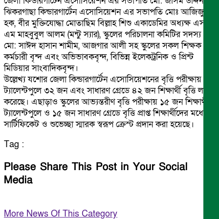
জেলা কিন্ডারগার্টেন এসোসিয়েশন এর সভাপতি মো: জসিম উদ্দিন,
ঝিকরগাছা কিন্ডারগার্টেন এসোসিয়েশন এর সভাপতি মোঃ আজিজুল
হক, বীর মুক্তিযোদ্ধা মোতাছিম বিল্লাহ শিশু একাডেমির অধ্যক্ষ এস
এম মাহবুবুল আলম (মন্টু স্যার), স্কুলের পরিচালনা কমিটির সদস্য
মো: সাঈদ হাসান শামীম, আজগার আলী সহ স্কুলের সকল শিক্ষক
কর্মচারী বৃন্দ এবং অভিভাবকবৃন্দ, বিভিন্ন ইলেকট্রনিক ও প্রিন্ট
মিডিয়ার সাংবাদিকবৃন্দ।
উল্লেখ্য যশোর জেলা কিন্ডারগার্টেন এসোসিয়েশনের বৃত্তি পরীক্ষায়
ট্যালেন্টপুলে ৩২ জন এবং সাধারণ গ্রেডে ৪২ জন শিক্ষার্থী বৃত্তি লাভ
করেছে। এছাড়াও স্কুলের আভ্যন্তরীণ বৃত্তি পরীক্ষায় ১৫ জন শিক্ষার্থী
ট্যালেন্টপুলে ও ১৫ জন সাধারণ গ্রেডে বৃত্তি প্রাপ্ত শিক্ষার্থীদের মধ্যে
সার্টিফিকেট ও শুভেচ্ছা স্মারক স্বরূপ ক্রেস্ট প্রদান করা হয়েছে।
Tag :
Please Share This Post in Your Social
Media
More News Of This Category