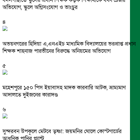
বদলগাছীতে স্কুলের প্রধান শিক্ষক কর্তৃক শিক্ষার্থীকে ধর্ষণ চেষ্টার
অভিযোগ, স্কুলে অগ্নিসংযোগ ও ভাংচুর
৪
অভয়নগরের হিদিয়া এ,এনএইচ মাধ্যমিক বিদ্যালয়ের ভরপ্রাপ্ত প্রধান
শিক্ষক শাহনাজ পারভীনের বিরুদ্ধে অনিয়মের অভিযোগ
৫
মহেশপুরে ১৫০ পিস ইয়াবাসহ মাদক কারবারি আটক, ভ্রাম্যমাণ
আদালতে দুইজনের কারাদণ্ড
৬
সুন্দরবন উপকূলে মেটবে তৃষ্ণা: জয়মনির ঘোলে কোস্টগার্ডের
আধুনিক পানির প্ল্যান্ট