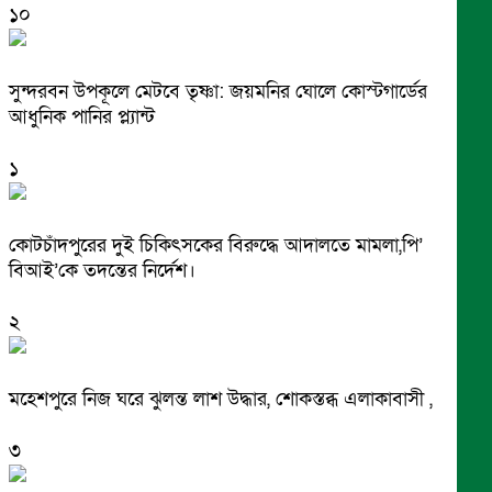
১০
সুন্দরবন উপকূলে মেটবে তৃষ্ণা: জয়মনির ঘোলে কোস্টগার্ডের
আধুনিক পানির প্ল্যান্ট
১
কোটচাঁদপুরের দুই চিকিৎসকের বিরুদ্ধে আদালতে মামলা,পি’
বিআই’কে তদন্তের নির্দেশ।
২
মহেশপুরে নিজ ঘরে ঝুলন্ত লাশ উদ্ধার, শোকস্তব্ধ এলাকাবাসী ,
৩