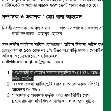
সার্টিফিকেট ও শুভেচ্ছা স্মারক স্বরূপ ক্রেস্ট প্রদান করা হয়েছে।
সম্পাদক ও প্রকাশক : মোঃ রানা আহমেদ
নির্বাহী সম্পাদক : আবুল বাসার, প্রধান সম্পাদক : ফজলে রাব্বি
বার্তা সম্পাদক : মাহাবুব হোসেন
সম্পাদকীয় কার্যালয় সার্বিক যোগাযোগ :অফিস ঠিকানা: শহিদ ফারুক
রোড,বাসা নং ১৩২ রোড নং ১/২ উত্তর যাত্রাবাড়ি ঢাকা । মোবাইল
অফিস: ০১৮৫৮৪১৬৮৭২ জিমেইল:
dallylikonisongbad@gmail.com
গণপ্রজাতন্ত্রী বাংলাদেশ সরকার অনুমদিত নং 01021/2025 (
নিউজ পোর্টাল )
ও জেলা জেলা ম্যাজিস্ট্রেট বারবার আবেদনকৃত (প্রিন্ট )
আবেদন নং ন৪০
সম্পাদক ও প্রকাশক কর্তৃক আর এস প্রিন্টিং প্রেস
৯২,আরামবাগ মতিঝিল বাণিজ্যিক এলাকা হতে মুদ্রিত।