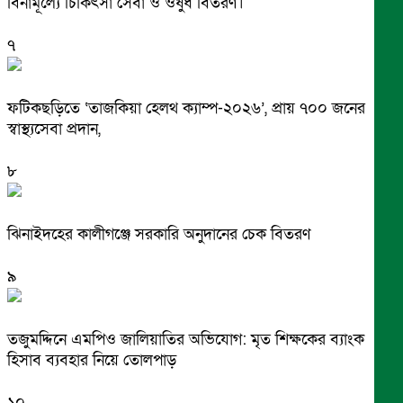
বিনামূল্যে চিকিৎসা সেবা ও ওষুধ বিতরণ।
৭
ফটিকছড়িতে ‘তাজকিয়া হেলথ ক্যাম্প-২০২৬’, প্রায় ৭০০ জনের
স্বাস্থ্যসেবা প্রদান,
৮
ঝিনাইদহের কালীগঞ্জে সরকারি অনুদানের চেক বিতরণ
৯
তজুমদ্দিনে এমপিও জালিয়াতির অভিযোগ: মৃত শিক্ষকের ব্যাংক
হিসাব ব্যবহার নিয়ে তোলপাড়
১০