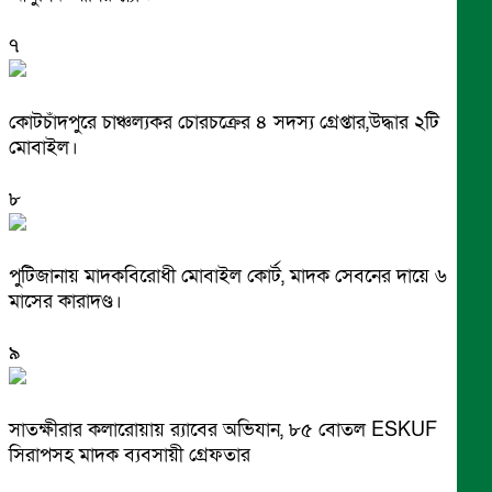
৭
কোটচাঁদপুরে চাঞ্চল্যকর চোরচক্রের ৪ সদস্য গ্রেপ্তার,উদ্ধার ২টি
মোবাইল।
৮
পুটিজানায় মাদকবিরোধী মোবাইল কোর্ট, মাদক সেবনের দায়ে ৬
মাসের কারাদণ্ড।
৯
সাতক্ষীরার কলারোয়ায় র‍্যাবের অভিযান, ৮৫ বোতল ESKUF
সিরাপসহ মাদক ব্যবসায়ী গ্রেফতার