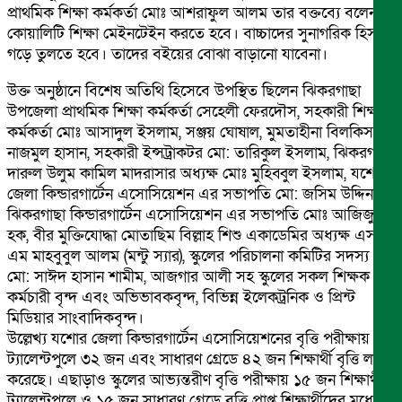
প্রাথমিক শিক্ষা কর্মকর্তা মোঃ আশরাফুল আলম তার বক্তব্যে বলেন
কোয়ালিটি শিক্ষা মেইনটেইন করতে হবে। বাচ্চাদের সুনাগরিক হিসাবে
গড়ে তুলতে হবে। তাদের বইয়ের বোঝা বাড়ানো যাবেনা।
উক্ত অনুষ্ঠানে বিশেষ অতিথি হিসেবে উপস্থিত ছিলেন ঝিকরগাছা
উপজেলা প্রাথমিক শিক্ষা কর্মকর্তা সেহেলী ফেরদৌস, সহকারী শিক্ষা
কর্মকর্তা মোঃ আসাদুল ইসলাম, সঞ্জয় ঘোষাল, মুমতাহীনা বিলকিস,
নাজমুল হাসান, সহকারী ইন্সট্রাকটর মো: তারিকুল ইসলাম, ঝিকরগাছা
দারুল উলুম কামিল মাদরাসার অধ্যক্ষ মোঃ মুহিব্বুল ইসলাম, যশোর
জেলা কিন্ডারগার্টেন এসোসিয়েশন এর সভাপতি মো: জসিম উদ্দিন,
ঝিকরগাছা কিন্ডারগার্টেন এসোসিয়েশন এর সভাপতি মোঃ আজিজুল
হক, বীর মুক্তিযোদ্ধা মোতাছিম বিল্লাহ শিশু একাডেমির অধ্যক্ষ এস
এম মাহবুবুল আলম (মন্টু স্যার), স্কুলের পরিচালনা কমিটির সদস্য
মো: সাঈদ হাসান শামীম, আজগার আলী সহ স্কুলের সকল শিক্ষক
কর্মচারী বৃন্দ এবং অভিভাবকবৃন্দ, বিভিন্ন ইলেকট্রনিক ও প্রিন্ট
মিডিয়ার সাংবাদিকবৃন্দ।
উল্লেখ্য যশোর জেলা কিন্ডারগার্টেন এসোসিয়েশনের বৃত্তি পরীক্ষায়
ট্যালেন্টপুলে ৩২ জন এবং সাধারণ গ্রেডে ৪২ জন শিক্ষার্থী বৃত্তি লাভ
করেছে। এছাড়াও স্কুলের আভ্যন্তরীণ বৃত্তি পরীক্ষায় ১৫ জন শিক্ষার্থী
ট্যালেন্টপুলে ও ১৫ জন সাধারণ গ্রেডে বৃত্তি প্রাপ্ত শিক্ষার্থীদের মধ্যে