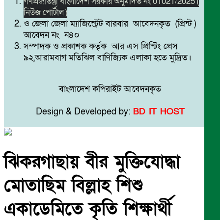
গণপ্রজাতন্ত্রী বাংলাদেশ সরকার অনুমদিত নং 01021/2025 (
নিউজ পোর্টাল )
ও জেলা জেলা ম্যাজিস্ট্রেট বারবার আবেদনকৃত (প্রিন্ট )
আবেদন নং ন৪০
সম্পাদক ও প্রকাশক কর্তৃক আর এস প্রিন্টিং প্রেস
৯২,আরামবাগ মতিঝিল বাণিজ্যিক এলাকা হতে মুদ্রিত।
বাংলাদেশ কপিরাইট আবেদনকৃত
Design & Developed by:
BD IT HOST
ঝিকরগাছায় বীর মুক্তিযোদ্ধা
মোতাছিম বিল্লাহ শিশু
একাডেমিতে কৃতি শিক্ষার্থী