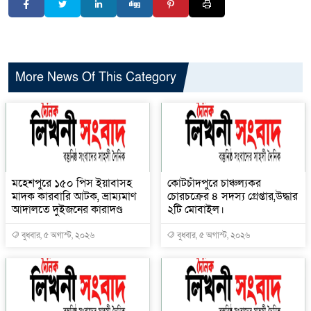
More News Of This Category
মহেশপুরে ১৫০ পিস ইয়াবাসহ
কোটচাঁদপুরে চাঞ্চল্যকর
মাদক কারবারি আটক, ভ্রাম্যমাণ
চোরচক্রের ৪ সদস্য গ্রেপ্তার,উদ্ধার
আদালতে দুইজনের কারাদণ্ড
২টি মোবাইল।
বুধবার, ৫ অগাস্ট, ২০২৬
বুধবার, ৫ অগাস্ট, ২০২৬