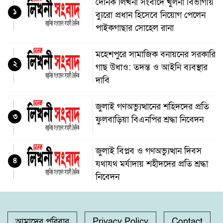
দৈনিক লিখনী সংবাদে খুলনা বিভাগীয়
১
ব্যুরো প্রধান হিসেবে নিয়োগ পেলেন
পাইকগাছার সোহেল রানা
মহেশপুরে সামাজিক বনায়নের সরকারি
২
গাছ উধাও: তদন্ত ও আইনি ব্যবস্থার
দাবি
জুলাই গণঅভ্যুত্থানের শহিদদের প্রতি
৩
ফুলবাড়িয়া বিএনপির শ্রদ্ধা নিবেদন
জুলাই বিপ্লব ও গণঅভ্যুত্থান দিবস
৪
যথাযথ মর্যাদায় শহীদদের প্রতি শ্রদ্ধা
নিবেদন
কলারোয়ার যুবকের কাছ থেকে কুশ
৫
উদ্ধার
আমাদের পরিবার
Privacy Policy
Contact