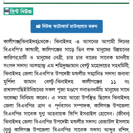
📸 নিউজ ফটোকার্ড ডাউনলোড করুন
কালীগঞ্জ(ঝিনাইদহ)থেকে। ঝিনাইদহ -৪ আসনের আগামী দিনের
বিএনপি’র কান্ডারী, কালিগঞ্জের সাড়ে তিন লক্ষ মানুষের উন্নয়নের
কারিগর,মাটি ও মানুষের নেত্রী, চার চার বারের সাবেক মাননীয়
সংসদ সদস্য আলহাজ্ব এম শহিদুজ্জামান বেল্টু মহোদয়ের সহধর্মিনী,
ঝিনাইদহ জেলা বিএনপি’র উপদেষ্টা মন্ডলীর সম্মানিত সদস্য জনাবা
মুর্শিদা জামান বেল্টু।ঝিনাইদহ কালীগঞ্জের ১১ নং
রাখালগাছিইউনিয়নের সকল পুজা মণ্ডপে সনাতনধর্মীয় মানুষের সাথে
শুভেচ্ছা বিনিময় করেন। এ সময় আরো উপস্থিত ছিলেন ঝিনাইদহ
জেলা বিএনপির ত্রাণ ও পূর্ণবাসন সম্পাদক, কালিগঞ্জ উপজেলা
বিএনপির সাবেক যুগ্ন আহবায়ক ভিপি ইসরাইল হোসেন। (জীবন)
ঝিনাইদহ জেলা বিএনপির উপদেষ্টা মন্ডলীর সদস্য রেজাউল ইসলাম
(নুনু) কালিগঞ্জ উপজেলা বিএনপির সাবেক সদস্য আব্দুর রশিদ,