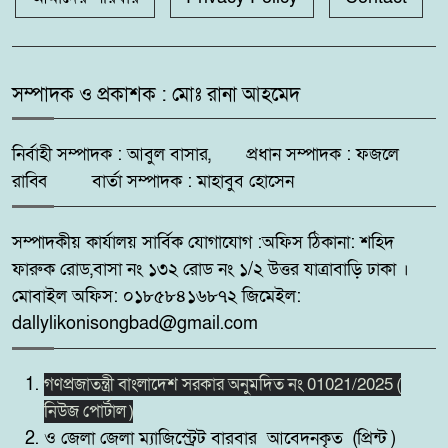
গঙ্গাচড়া থানায় মামলা না নেওয়ার
৬
অভিযোগ, গ্রেপ্তার ও নিরাপত্তার
সম্পাদক ও প্রকাশক : মোঃ রানা আহমেদ
দাবিতে সংবাদ সম্মেলন
নির্বাহী সম্পাদক : আবুল বাসার, প্রধান সম্পাদক : ফজলে
দুমকির আঙ্গারিয়ায় চেয়ারম্যান প্রার্থী
৭
দেলোয়ার খানের মতবিনিময় সভা
রাব্বি বার্তা সম্পাদক : মাহাবুব হোসেন
সম্পাদকীয় কার্যালয় সার্বিক যোগাযোগ :অফিস ঠিকানা: শহিদ
কুষ্টিয়ায় ‘ভিলেজ বয়েজ ক্লাব’র
৮
ফারুক রোড,বাসা নং ১৩২ রোড নং ১/২ উত্তর যাত্রাবাড়ি ঢাকা ।
উদ্যোগে মাদকবিরোধী ও
সচেতনতামূলক মিনি ফুটবল টুর্নামেন্ট
মোবাইল অফিস: ০১৮৫৮৪১৬৮৭২ জিমেইল:
২০২৬ অনুষ্ঠিত
dallylikonisongbad@gmail.com
সিলেট রেঞ্জের মধ্যে শ্রেষ্ট অফিসার
গণপ্রজাতন্ত্রী বাংলাদেশ সরকার অনুমদিত নং 01021/2025 (
৯
হিসেবে সম্মাননাপত্র গ্রহন করেন দিরাই
নিউজ পোর্টাল )
থানার ওসি মোঃ আমিনুল ইসলাম
ও জেলা জেলা ম্যাজিস্ট্রেট বারবার আবেদনকৃত (প্রিন্ট )