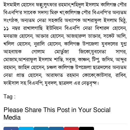
ইসমাইল হোসেন ফন্নু,লুৎফার রহমান,শহিদুল ইসলাম কালিগঞ্জ পৌর
বিএনপি’র সাবেক সদস্য মিরু খা,কালিগঞ্জ পৌর বিএনপি’র অন্যতম
সংগঠক, অন্যতম নেতা সহকারি অধ্যাপক আশরাফুল ইসলাম মিঠু,
১১ নম্বর রাখালগাছি ইউনিয়ন বিএনপি নেতা বিশারদ হোসেন,
মনতাজ হোসেন, আক্তার হোসেন, আজহারুল ডাক্তার, সকেট আলি,
খলিল হোসেন, নুরালি হোসেন, কালিগঞ্জ উপজেলা যুবদলের যুগ্ন
আহবায়ক গোলাম মোর্তুজা জিকো,যুবনেতা সাগর,
মোজাম,আশরাফুল ইসলাম শান্তি, সবুজ, কাঞ্চন, টিপু, জসিম, আব্দুর
রহমান, জাহিদ হোসেন, চঞ্চল কালিগঞ্জ উপজেলা ছাত্রদলের অন্যতম
নেতা প্রান্ত হোসেন, আরাফাত রহমান কোকো,কাউসার, রাব্বি,
ফাইসাল সহ বিএনপি, যুবদল, ছাত্রদল এর নেতৃবৃন্দ।
Tag :
Please Share This Post in Your Social
Media