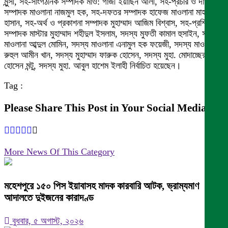
মুন্সী, সহ-সাংগঠনিক সম্পাদক মাও: গাজী ইয়াছিন আলী, সহ-প্রচার ও দাওয়াহ
সম্পাদক মাওলানা নাজমুল হক, সহ-দফতর সম্পাদক হাফেজ মাওলানা মাহদী
হাসান, সহ-অর্থ ও প্রকাশনা সম্পাদক মুহাম্মাদ আজিম বিশ্বাস, সহ-প্রশিক্ষণ
সম্পাদক মাস্টার মুহাম্মাদ শহীদুল ইসলাম, সদস্য মুফতী কামাল হুসাইন, সদস্য
মাওলানা আব্দুল মোমিন, সদস্য মাওলানা এনামুল হক ফয়েজী, সদস্য মাওলানা
রুহুল আমীন খান, সদস্য মুহাম্মাদ ফারুক হোসেন, সদস্য মুহা. মোদাচ্ছের
হোসেন মন্টু, সদস্য মুহা. আবুল হাশেম ইলাহী নির্বাচিত হয়েছেন।
Tag :
Please Share This Post in Your Social Media
More News Of This Category
মহেশপুরে ১৫০ পিস ইয়াবাসহ মাদক কারবারি আটক, ভ্রাম্যমাণ
আদালতে দুইজনের কারাদণ্ড
বুধবার, ৫ অগাস্ট, ২০২৬