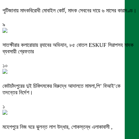
পুটিজানায় মাদকবিরোধী মোবাইল কোর্ট, মাদক সেবনের দায়ে ৬ মাসের কারাদণ্ড।
৯
সাতক্ষীরার কলারোয়ায় র‍্যাবের অভিযান, ৮৫ বোতল ESKUF সিরাপসহ মাদক
ব্যবসায়ী গ্রেফতার
১০
কোটচাঁদপুরের দুই চিকিৎসকের বিরুদ্ধে আদালতে মামলা,পি’ বিআই’কে
তদন্তের নির্দেশ।
১
মহেশপুরে নিজ ঘরে ঝুলন্ত লাশ উদ্ধার, শোকস্তব্ধ এলাকাবাসী ,