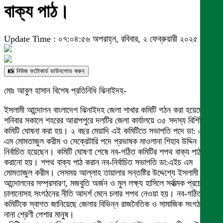
বাক্য পাঠ।
Update Time : ০৭:০৪:৫৬ অপরাহ্ন, রবিবার, ২ ফেব্রুয়ারী ২০২৫
📸 নিউজ ফটোকার্ড ডাউনলোড করুন
মোঃ আবুল হাসান বিশেষ প্রতিনিধি ঝিনাইদহ-
ইসলামী আন্দোলন বাংলাদেশ ঝিনাইদহ জেলা শাখার কমিটি গঠন করা হয়েছে।
শনিবার সকালে শহরের আরাপপুরে দলটির জেলা কার্যালয়ে ৩৫ সদস্য বিশিষ্ট এই
কমিটি ঘোষনা করা হয়। ২ বছর মেয়াদি এই কমিটিতে সভাপতি পদে ডা: এইচ
এম মোমতাজুল করীম ও সেক্রেটারি পদে প্রভাষক মাওলানা শিহাব উদ্দিন
নির্বাচিত হয়েছেন। কমিটি ঘোষণা শেষে নব-গঠিত কমিটির শপথ বাক্য পাঠ
করানো হয়। শপথ বাক্য পাঠ করান নব-নির্বাচিত সভাপতি ডা:এইচ এম
মোমতাজুল করীম। সেসময় আল্লাহ তায়ালার সন্তষ্টির উদ্দেশ্যে ইসলামী
আন্দোলনের সম্প্রসারণ, মজবুতি অর্জন ও মুল লক্ষ্য হাসিলে সর্বাত্মক প্রচেষ্টা
চালানোসহ সংগঠনের নীতি আদর্শ মেনে চলার শপথ নেওয়া হয়। নব-গঠিত এই
কমিটিকে স্বাগত জানিয়েছে জেলার বিভিন্ন রাজনৈতিক ও সামাজিক সংগঠনসহ
নানা শ্রেণী পেশার মানুষ।