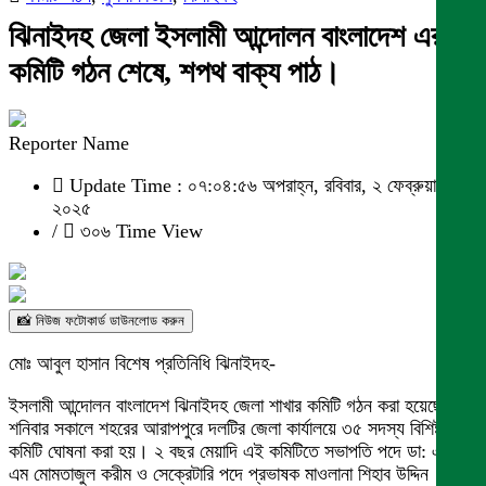
ঝিনাইদহ জেলা ইসলামী আন্দোলন বাংলাদেশ এর
কমিটি গঠন শেষে, শপথ বাক্য পাঠ।
Reporter Name
Update Time : ০৭:০৪:৫৬ অপরাহ্ন, রবিবার, ২ ফেব্রুয়ারী
২০২৫
/
৩০৬ Time View
📸 নিউজ ফটোকার্ড ডাউনলোড করুন
মোঃ আবুল হাসান বিশেষ প্রতিনিধি ঝিনাইদহ-
ইসলামী আন্দোলন বাংলাদেশ ঝিনাইদহ জেলা শাখার কমিটি গঠন করা হয়েছে।
শনিবার সকালে শহরের আরাপপুরে দলটির জেলা কার্যালয়ে ৩৫ সদস্য বিশিষ্ট এই
কমিটি ঘোষনা করা হয়। ২ বছর মেয়াদি এই কমিটিতে সভাপতি পদে ডা: এইচ
এম মোমতাজুল করীম ও সেক্রেটারি পদে প্রভাষক মাওলানা শিহাব উদ্দিন