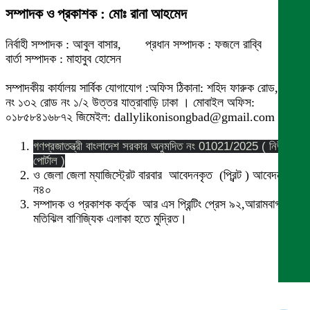
সম্পাদক ও প্রকাশক : মোঃ রানা আহমেদ
নির্বাহী সম্পাদক : আবুল বাসার, প্রধান সম্পাদক : ফজলে রাব্বি
বার্তা সম্পাদক : মাহাবুব হোসেন
সম্পাদকীয় কার্যালয় সার্বিক যোগাযোগ :অফিস ঠিকানা: শহিদ ফারুক রোড,বাসা
নং ১৩২ রোড নং ১/২ উত্তর যাত্রাবাড়ি ঢাকা । মোবাইল অফিস:
০১৮৫৮৪১৬৮৭২ জিমেইল: dallylikonisongbad@gmail.com
গণপ্রজাতন্ত্রী বাংলাদেশ সরকার অনুমদিত নং 01021/2025 ( নিউজ
পোর্টাল )
ও জেলা জেলা ম্যাজিস্ট্রেট বারবার আবেদনকৃত (প্রিন্ট ) আবেদন নং
ন৪০
সম্পাদক ও প্রকাশক কর্তৃক আর এস প্রিন্টিং প্রেস ৯২,আরামবাগ
মতিঝিল বাণিজ্যিক এলাকা হতে মুদ্রিত।