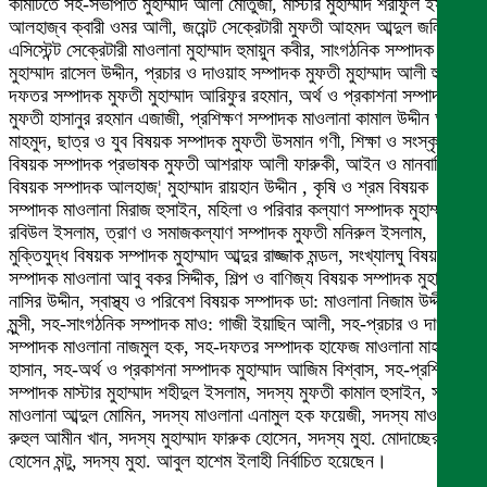
কমিটিতে সহ-সভাপতি মুহাম্মাদ আলী মোর্তুজা, মাস্টার মুহাম্মাদ শরীফুল ইসলাম,
আলহাজ্ব ক্বারী ওমর আলী, জয়েন্ট সেক্রেটারী মুফতী আহমদ আব্দুল জলিল,
এসিস্টেন্ট সেক্রেটারী মাওলানা মুহাম্মাদ হুমায়ুন কবীর, সাংগঠনিক সম্পাদক মুফতী
মুহাম্মাদ রাসেল উদ্দীন, প্রচার ও দাওয়াহ সম্পাদক মুফতী মুহাম্মাদ আলী হুসাইন,
দফতর সম্পাদক মুফতী মুহাম্মাদ আরিফুর রহমান, অর্থ ও প্রকাশনা সম্পাদক
মুফতী হাসানুর রহমান এজাজী, প্রশিক্ষণ সম্পাদক মাওলানা কামাল উদ্দীন আল
মাহমুদ, ছাত্র ও যুব বিষয়ক সম্পাদক মুফতী উসমান গণী, শিক্ষা ও সংস্কৃতি
বিষয়ক সম্পাদক প্রভাষক মুফতী আশরাফ আলী ফারুকী, আইন ও মানবাধিকার
বিষয়ক সম্পাদক আলহাজ¦ মুহাম্মাদ রায়হান উদ্দীন , কৃষি ও শ্রম বিষয়ক
সম্পাদক মাওলানা মিরাজ হুসাইন, মহিলা ও পরিবার কল্যাণ সম্পাদক মুহাম্মাদ
রবিউল ইসলাম, ত্রাণ ও সমাজকল্যাণ সম্পাদক মুফতী মনিরুল ইসলাম,
মুক্তিযুদ্ধ বিষয়ক সম্পাদক মুহাম্মাদ আব্দুর রাজ্জাক মন্ডল, সংখ্যালঘু বিষয়ক
সম্পাদক মাওলানা আবু বকর সিদ্দীক, শিল্প ও বাণিজ্য বিষয়ক সম্পাদক মুহাম্মাদ
নাসির উদ্দীন, স্বাস্থ্য ও পরিবেশ বিষয়ক সম্পাদক ডা: মাওলানা নিজাম উদ্দীন
মুন্সী, সহ-সাংগঠনিক সম্পাদক মাও: গাজী ইয়াছিন আলী, সহ-প্রচার ও দাওয়াহ
সম্পাদক মাওলানা নাজমুল হক, সহ-দফতর সম্পাদক হাফেজ মাওলানা মাহদী
হাসান, সহ-অর্থ ও প্রকাশনা সম্পাদক মুহাম্মাদ আজিম বিশ্বাস, সহ-প্রশিক্ষণ
সম্পাদক মাস্টার মুহাম্মাদ শহীদুল ইসলাম, সদস্য মুফতী কামাল হুসাইন, সদস্য
মাওলানা আব্দুল মোমিন, সদস্য মাওলানা এনামুল হক ফয়েজী, সদস্য মাওলানা
রুহুল আমীন খান, সদস্য মুহাম্মাদ ফারুক হোসেন, সদস্য মুহা. মোদাচ্ছের
হোসেন মন্টু, সদস্য মুহা. আবুল হাশেম ইলাহী নির্বাচিত হয়েছেন।