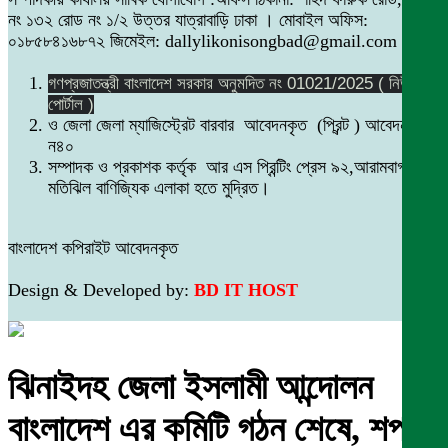
নং ১৩২ রোড নং ১/২ উত্তর যাত্রাবাড়ি ঢাকা । মোবাইল অফিস:
০১৮৫৮৪১৬৮৭২ জিমেইল: dallylikonisongbad@gmail.com
গণপ্রজাতন্ত্রী বাংলাদেশ সরকার অনুমদিত নং 01021/2025 ( নিউজ
পোর্টাল )
ও জেলা জেলা ম্যাজিস্ট্রেট বারবার আবেদনকৃত (প্রিন্ট ) আবেদন নং
ন৪০
সম্পাদক ও প্রকাশক কর্তৃক আর এস প্রিন্টিং প্রেস ৯২,আরামবাগ
মতিঝিল বাণিজ্যিক এলাকা হতে মুদ্রিত।
বাংলাদেশ কপিরাইট আবেদনকৃত
Design & Developed by:
BD IT HOST
ঝিনাইদহ জেলা ইসলামী আন্দোলন
বাংলাদেশ এর কমিটি গঠন শেষে, শপথ