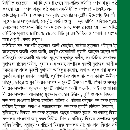
নির্বাচিত হয়েছেন। কমিটি ঘোষণা শেষে নব-গঠিত কমিটির শপথ বাক্য পাঠ
করানো হয়। শপথ বাক্য পাঠ করান নব-নির্বাচিত সভাপতি ডা:এইচ এম
মোমতাজুল করীম। সেসময় আল্লাহ তায়ালার সন্তষ্টির উদ্দেশ্যে ইসলামী
আন্দোলনের সম্প্রসারণ, মজবুতি অর্জন ও মুল লক্ষ্য হাসিলে সর্বাত্মক প্রচেষ্টা
চালানোসহ সংগঠনের নীতি আদর্শ মেনে চলার শপথ নেওয়া হয়। নব-গঠিত এই
কমিটিকে স্বাগত জানিয়েছে জেলার বিভিন্ন রাজনৈতিক ও সামাজিক সংগঠনসহ
নানা শ্রেণী পেশার মানুষ।
কমিটিতে সহ-সভাপতি মুহাম্মাদ আলী মোর্তুজা, মাস্টার মুহাম্মাদ শরীফুল ইসলাম,
আলহাজ্ব ক্বারী ওমর আলী, জয়েন্ট সেক্রেটারী মুফতী আহমদ আব্দুল জলিল,
এসিস্টেন্ট সেক্রেটারী মাওলানা মুহাম্মাদ হুমায়ুন কবীর, সাংগঠনিক সম্পাদক মুফতী
মুহাম্মাদ রাসেল উদ্দীন, প্রচার ও দাওয়াহ সম্পাদক মুফতী মুহাম্মাদ আলী হুসাইন,
দফতর সম্পাদক মুফতী মুহাম্মাদ আরিফুর রহমান, অর্থ ও প্রকাশনা সম্পাদক
মুফতী হাসানুর রহমান এজাজী, প্রশিক্ষণ সম্পাদক মাওলানা কামাল উদ্দীন আল
মাহমুদ, ছাত্র ও যুব বিষয়ক সম্পাদক মুফতী উসমান গণী, শিক্ষা ও সংস্কৃতি
বিষয়ক সম্পাদক প্রভাষক মুফতী আশরাফ আলী ফারুকী, আইন ও মানবাধিকার
বিষয়ক সম্পাদক আলহাজ¦ মুহাম্মাদ রায়হান উদ্দীন , কৃষি ও শ্রম বিষয়ক
সম্পাদক মাওলানা মিরাজ হুসাইন, মহিলা ও পরিবার কল্যাণ সম্পাদক মুহাম্মাদ
রবিউল ইসলাম, ত্রাণ ও সমাজকল্যাণ সম্পাদক মুফতী মনিরুল ইসলাম,
মুক্তিযুদ্ধ বিষয়ক সম্পাদক মুহাম্মাদ আব্দুর রাজ্জাক মন্ডল, সংখ্যালঘু বিষয়ক
সম্পাদক মাওলানা আবু বকর সিদ্দীক, শিল্প ও বাণিজ্য বিষয়ক সম্পাদক মুহাম্মাদ
নাসির উদ্দীন, স্বাস্থ্য ও পরিবেশ বিষয়ক সম্পাদক ডা: মাওলানা নিজাম উদ্দীন