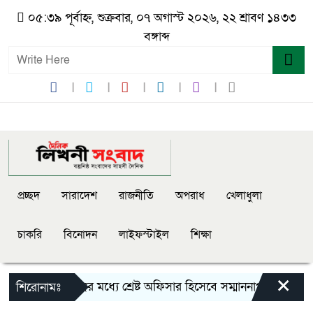
০৫:৩৯ পূর্বাহ্ন, শুক্রবার, ০৭ অগাস্ট ২০২৬, ২২ শ্রাবণ ১৪৩৩
বঙ্গাব্দ
প্রচ্ছদ
সারাদেশ
রাজনীতি
অপরাধ
খেলাধুলা
চাকরি
বিনোদন
লাইফস্টাইল
শিক্ষা
×
সিলেট রেঞ্জের মধ্যে শ্রেষ্ট অফিসার হিসেবে সম্মাননাপত্র গ্রহন 
শিরোনামঃ