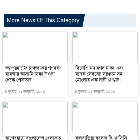
More News Of This Category
জয়পুরহাটের চাঞ্চল্যকর গণধর্ষণ
বিদেশি মদ নগদ টাকা এবং
মামলার আসামি ঢাকা উওরা
মাদক সেবনের সরঞ্জাম সহ
থেকে গ্রেফতার
মোংলায় এক নারী গ্রেপ্তার।
বুধবার, ২১ জানুয়ারী, ২০২৬
বুধবার, ২১ জানুয়ারী, ২০২৬
বাগেরহাটে বাংলাদেশ খেলাফত
ফুলবাড়িয়া কলেজ বিএনসিসি