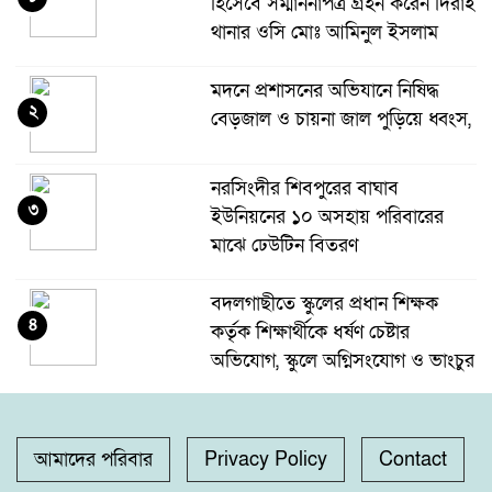
হিসেবে সম্মাননাপত্র গ্রহন করেন দিরাই
থানার ওসি মোঃ আমিনুল ইসলাম
মদনে প্রশাসনের অভিযানে নিষিদ্ধ
২
বেড়জাল ও চায়না জাল পুড়িয়ে ধ্বংস,
নরসিংদীর শিবপুরের বাঘাব
৩
ইউনিয়নের ১০ অসহায় পরিবারের
মাঝে ঢেউটিন বিতরণ
বদলগাছীতে স্কুলের প্রধান শিক্ষক
৪
কর্তৃক শিক্ষার্থীকে ধর্ষণ চেষ্টার
অভিযোগ, স্কুলে অগ্নিসংযোগ ও ভাংচুর
অভয়নগরের হিদিয়া এ,এনএইচ
৫
মাধ্যমিক বিদ্যালয়ের ভরপ্রাপ্ত প্রধান
আমাদের পরিবার
Privacy Policy
Contact
শিক্ষক শাহনাজ পারভীনের বিরুদ্ধে