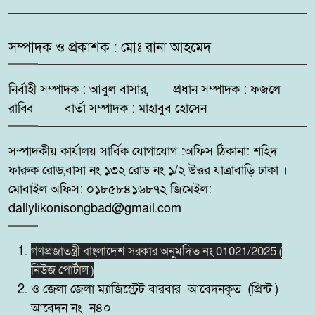
অনিয়মের অভিযোগ
মহেশপুরে ১৫০ পিস ইয়াবাসহ মাদক
সম্পাদক ও প্রকাশক : মোঃ রানা আহমেদ
৬
কারবারি আটক, ভ্রাম্যমাণ আদালতে
দুইজনের কারাদণ্ড
নির্বাহী সম্পাদক : আবুল বাসার, প্রধান সম্পাদক : ফজলে
রাব্বি বার্তা সম্পাদক : মাহাবুব হোসেন
সুন্দরবন উপকূলে মেটবে তৃষ্ণা:
৭
জয়মনির ঘোলে কোস্টগার্ডের আধুনিক
সম্পাদকীয় কার্যালয় সার্বিক যোগাযোগ :অফিস ঠিকানা: শহিদ
পানির প্ল্যান্ট
ফারুক রোড,বাসা নং ১৩২ রোড নং ১/২ উত্তর যাত্রাবাড়ি ঢাকা ।
মোবাইল অফিস: ০১৮৫৮৪১৬৮৭২ জিমেইল:
কোটচাঁদপুরে চাঞ্চল্যকর চোরচক্রের ৪
৮
dallylikonisongbad@gmail.com
সদস্য গ্রেপ্তার,উদ্ধার ২টি মোবাইল।
গণপ্রজাতন্ত্রী বাংলাদেশ সরকার অনুমদিত নং 01021/2025 (
পুটিজানায় মাদকবিরোধী মোবাইল
৯
নিউজ পোর্টাল )
কোর্ট, মাদক সেবনের দায়ে ৬ মাসের
ও জেলা জেলা ম্যাজিস্ট্রেট বারবার আবেদনকৃত (প্রিন্ট )
কারাদণ্ড।
আবেদন নং ন৪০