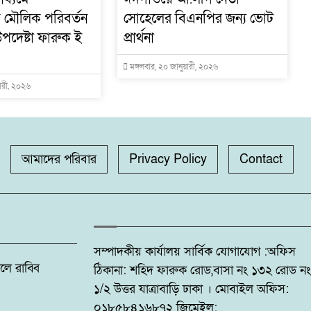
োয় মৌলিক পরিবর্তন
সোহেলের বিএনপির জন্য ভোট
পদেষ্টা ফারুক ই
প্রার্থনা
মঙ্গলবার, ২০ জানুয়ারী, ২০২৬
য়ারী, ২০২৬
আমাদের পরিবার
Privacy Policy
Contact
সম্পাদকীয় কার্যালয় সার্বিক যোগাযোগ :অফিস
: ফজলে রাব্বি
ঠিকানা: শহিদ ফারুক রোড,বাসা নং ১৩২ রোড নং
১/২ উত্তর যাত্রাবাড়ি ঢাকা । মোবাইল অফিস:
০১৮৫৮৪১৬৮৭২ জিমেইল: