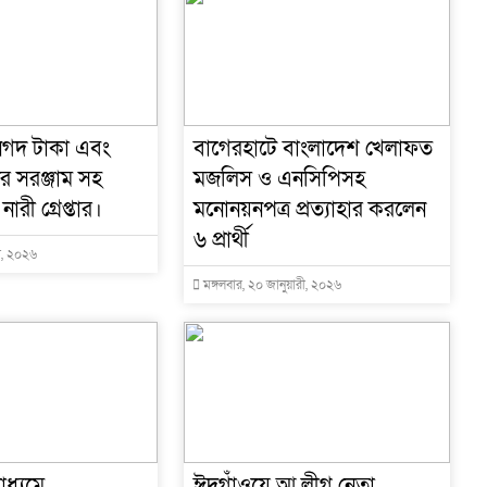
নগদ টাকা এবং
বাগেরহাটে বাংলাদেশ খেলাফত
র সরঞ্জাম সহ
মজলিস ও এনসিপিসহ
গ
রী গ্রেপ্তার।
মনোনয়নপত্র প্রত্যাহার করলেন
৬ প্রার্থী
রী, ২০২৬
মঙ্গলবার, ২০ জানুয়ারী, ২০২৬
াধ্যমে
ঈদগাঁওয়ে আ.লীগ নেতা