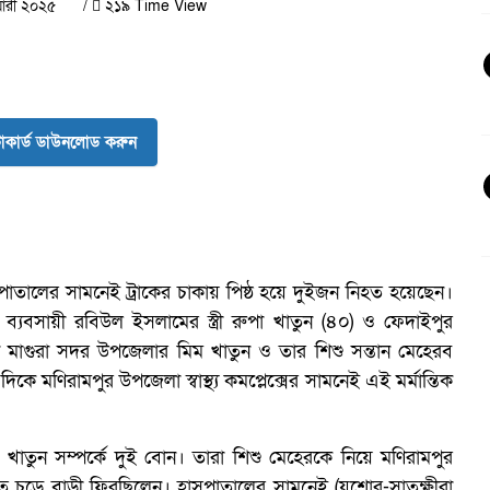
য়ারী ২০২৫
/
২১৯ Time View
কার্ড ডাউনলোড করুন
াতালের সামনেই ট্রাকের চাকায় পিষ্ঠ হয়ে দুইজন নিহত হয়েছেন।
্যবসায়ী রবিউল ইসলামের স্ত্রী রুপা খাতুন (৪০) ও ফেদাইপুর
 মাগুরা সদর উপজেলার মিম খাতুন ও তার শিশু সন্তান মেহেরব
ভ
দিকে মণিরামপুর উপজেলা স্বাস্থ্য কমপ্লেক্সের সামনেই এই মর্মান্তিক
াতুন সম্পর্কে দুই বোন। তারা শিশু মেহেরকে নিয়ে মণিরামপুর
গাড়ীতে চড়ে বাড়ী ফিরছিলেন। হাসপাতালের সামনেই (যশোর-সাতক্ষীরা