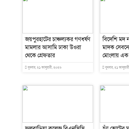
জয়পুরহাটের চাঞ্চল্যকর গণধর্ষণ
বিদেশি মদ 
মামলার আসামি ঢাকা উওরা
মাদক সেবনে
থেকে গ্রেফতার
মোংলায় এক না
বুধবার, ২১ জানুয়ারী, ২০২৬
বুধবার, ২১ জানুয়া
ফুলবাড়িয়া কলেজ বিএনসিসি
হ্যাঁ ভোটের ম