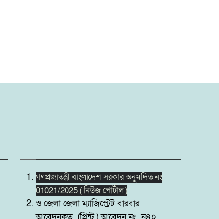
গণপ্রজাতন্ত্রী বাংলাদেশ সরকার অনুমদিত নং
01021/2025 ( নিউজ পোর্টাল )
ও জেলা জেলা ম্যাজিস্ট্রেট বারবার
আবেদনকৃত (প্রিন্ট ) আবেদন নং ন৪০