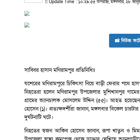
Update Time : ১০:২৯:৫৫ অপরাহ্ন, মঙ্গলবার, ২৮ জানু
📸 নিউজ ফটো
সাব্বির হাসান মণিরামপুর প্রতিনিধিঃ
যশেরের মণিরামপুরে চিকিৎসা নিয়ে বাড়ী ফেরার পথে হাসপ
নিহতেরা হলেন মণিরামপুর উপজেলার মুশিখানপুর গামের ব
গ্রামের ভ্যানচালক মোসলেম উদ্দিন (৫৫)। আহত হয়েছেন
হোসেন (১)। প্রত্যক্ষদর্শীরা জানান, মঙ্গলবার বিকেল চারটার 
দুর্ঘটনাটি ঘটে।
নিহতের স্বজন আকিব হোসেন জানান, রূপা খাতুন ও মিম খ
উপজেলা স্বাস্থ্য কমপ্লেক্স থেকে ডাক্তার দেখিয়ে ভ্যান