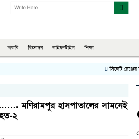
চাকরি
বিনোদন
লাইফস্টাইল
শিক্ষা
সিলেট রেঞ্জের মধ্য
না……. মণিরামপুর হাসপাতালের সামনেই
আহত-২