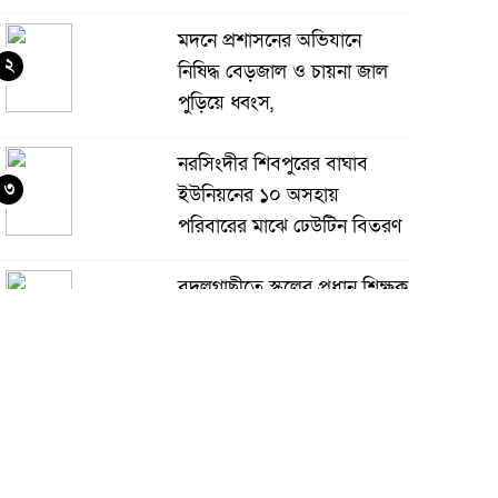
মদনে প্রশাসনের অভিযানে
২
নিষিদ্ধ বেড়জাল ও চায়না জাল
পুড়িয়ে ধ্বংস,
নরসিংদীর শিবপুরের বাঘাব
৩
ইউনিয়নের ১০ অসহায়
পরিবারের মাঝে ঢেউটিন বিতরণ
বদলগাছীতে স্কুলের প্রধান শিক্ষক
৪
কর্তৃক শিক্ষার্থীকে ধর্ষণ চেষ্টার
অভিযোগ, স্কুলে অগ্নিসংযোগ ও
াংচুর
অভয়নগরের হিদিয়া এ,এনএইচ
৫
মাধ্যমিক বিদ্যালয়ের ভরপ্রাপ্ত