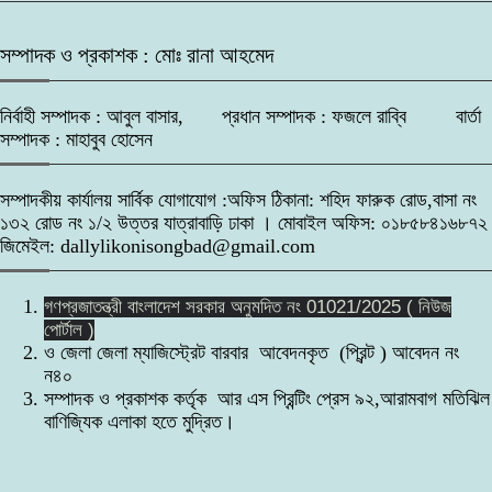
সম্পাদক ও প্রকাশক : মোঃ রানা আহমেদ
নির্বাহী সম্পাদক : আবুল বাসার, প্রধান সম্পাদক : ফজলে রাব্বি বার্তা
সম্পাদক : মাহাবুব হোসেন
সম্পাদকীয় কার্যালয় সার্বিক যোগাযোগ :অফিস ঠিকানা: শহিদ ফারুক রোড,বাসা নং
১৩২ রোড নং ১/২ উত্তর যাত্রাবাড়ি ঢাকা । মোবাইল অফিস: ০১৮৫৮৪১৬৮৭২
জিমেইল: dallylikonisongbad@gmail.com
গণপ্রজাতন্ত্রী বাংলাদেশ সরকার অনুমদিত নং 01021/2025 ( নিউজ
পোর্টাল )
ও জেলা জেলা ম্যাজিস্ট্রেট বারবার আবেদনকৃত (প্রিন্ট ) আবেদন নং
ন৪০
সম্পাদক ও প্রকাশক কর্তৃক আর এস প্রিন্টিং প্রেস ৯২,আরামবাগ মতিঝিল
বাণিজ্যিক এলাকা হতে মুদ্রিত।