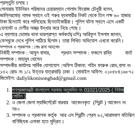
প্রস্তুতি চলছে।
সোনারায় ইউনিয়ন পরিষদের চেয়ারম্যান গোলাম ফিরোজ চৌধুরী বলেন,
জাল্লিরমোড় নামক স্থানে ওই গরুর ব্যবসায়ীর নিকট থেকে তিন লক্ষ ৬০ হাজার
টাকা ছিনতাই করে পালিয়েছে ছিনতাইকারীরা। পুলিশ ঘটনা স্থলে এসে একটি
হেলমেট ও দেশীয় অস্ত্র উদ্ধার করে নিয়ে গেছে।
এ ব্যাপারে ডোমার থানা ভারপ্রাপ্ত কর্মকর্তা(ওসি) আরিফুল ইসলাম জানান,
ফেসবুকে দেখে পুলিশ পাঠিয়ে ছিলাম। তারা লিখিত অভিযোগ এখনো করেনি।
সম্পাদক ও প্রকাশক : মোঃ রানা আহমেদ
নির্বাহী সম্পাদক : আবুল বাসার, প্রধান সম্পাদক : ফজলে রাব্বি বার্তা
সম্পাদক : মাহাবুব হোসেন
সম্পাদকীয় কার্যালয় সার্বিক যোগাযোগ :অফিস ঠিকানা: শহিদ ফারুক রোড,বাসা নং
১৩২ রোড নং ১/২ উত্তর যাত্রাবাড়ি ঢাকা । মোবাইল অফিস: ০১৮৫৮৪১৬৮৭২
জিমেইল: dallylikonisongbad@gmail.com
গণপ্রজাতন্ত্রী বাংলাদেশ সরকার অনুমদিত নং 01021/2025 ( নিউজ
পোর্টাল )
ও জেলা জেলা ম্যাজিস্ট্রেট বারবার আবেদনকৃত (প্রিন্ট ) আবেদন নং
ন৪০
সম্পাদক ও প্রকাশক কর্তৃক আর এস প্রিন্টিং প্রেস ৯২,আরামবাগ মতিঝিল
বাণিজ্যিক এলাকা হতে মুদ্রিত।