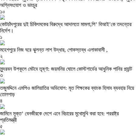
অগ্নিসংযোগ ও ভাংচুর
১০
কোটচাঁদপুরের দুই চিকিৎসকের বিরুদ্ধে আদালতে মামলা,পি’ বিআই’কে তদন্তের
নির্দেশ।
১
মহেশপুরে নিজ ঘরে ঝুলন্ত লাশ উদ্ধার, শোকস্তব্ধ এলাকাবাসী ,
২
সুন্দরবন উপকূলে মেটবে তৃষ্ণা: জয়মনির ঘোলে কোস্টগার্ডের আধুনিক পানির প্ল্যান্ট
৩
তজুমদ্দিনে এমপিও জালিয়াতির অভিযোগ: মৃত শিক্ষকের ব্যাংক হিসাব ব্যবহার নিয়ে
তোলপাড়
৪
জামিনে মুক্ত’ বেনজীরকে দেশে এনে বিচারের মুখোমুখি করা হবে: পররাষ্ট্র
প্রতিমন্ত্রী
৫