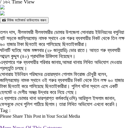
/
১৬২ Time View
📸 নিউজ ফটোকার্ড ডাউনলোড করুন
তপন দাস, নীলফামারী নীলফামারীর ডোমার উপজেলা সোনারায় ইউনিয়নের বসুনিয়া
হাট সড়কে জাল্লিরমোড় নামক স্থানে এক গরুর ব্যবসায়ীর নিকট থেকে তিন লক্ষ
৬০ হাজার টাকা ছিনতাই করে পালিয়েছে ছিনতাইকারীরা।
ঘটনাটি ঘটেছে আজ মঙ্গলবার (২৮ জানুয়ারি) ভোর রাতে। আহত গরু ব্যবসায়ী
আব্দুল কুদ্দুস (৪০) প্রাথমিক চিকিৎসা নিয়েছেন।
এব্যাপারে গরু ব্যবসায়ীর পরিবার জানায়,আমরা থানায় লিখিত অভিযোগ দেওয়ার
প্রস্তুতি চলছে।
সোনারায় ইউনিয়ন পরিষদের চেয়ারম্যান গোলাম ফিরোজ চৌধুরী বলেন,
জাল্লিরমোড় নামক স্থানে ওই গরুর ব্যবসায়ীর নিকট থেকে তিন লক্ষ ৬০ হাজার
টাকা ছিনতাই করে পালিয়েছে ছিনতাইকারীরা। পুলিশ ঘটনা স্থলে এসে একটি
হেলমেট ও দেশীয় অস্ত্র উদ্ধার করে নিয়ে গেছে।
এ ব্যাপারে ডোমার থানা ভারপ্রাপ্ত কর্মকর্তা(ওসি) আরিফুল ইসলাম জানান,
ফেসবুকে দেখে পুলিশ পাঠিয়ে ছিলাম। তারা লিখিত অভিযোগ এখনো করেনি।
Tag :
Please Share This Post in Your Social Media
More News Of This Category