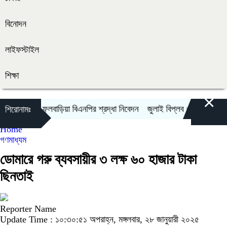
বিনোদন
লাইফস্টাইল
শিক্ষা
×
দের প্রতি ফুলবাড়িয়া বিএনপির শ্রদ্ধা নিবেদন
জুলাই বিপ্লব ও গণঅভ্যুত্থান দ
শিরোনামঃ
Home
গণমাধ্যম
ডোমারে গরু ব্যবসায়ীর ৩ লক্ষ ৬০ হাজার টাকা
ছিনতাই
Reporter Name
Update Time : ১০:৩০:৫১ অপরাহ্ন, মঙ্গলবার, ২৮ জানুয়ারী ২০২৫