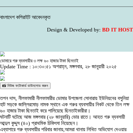
বাংলাদেশ কপিরাইট আবেদনকৃত
Design & Developed by:
BD IT HOST
ডোমারে গরু ব্যবসায়ীর ৩ লক্ষ ৬০ হাজার টাকা ছিনতাই
Update Time : ১০:৩০:৫১ অপরাহ্ন, মঙ্গলবার, ২৮ জানুয়ারী ২০২৫
📸 নিউজ ফটোকার্ড ডাউনলোড করুন
তপন দাস, নীলফামারী নীলফামারীর ডোমার উপজেলা সোনারায় ইউনিয়নের বসুনিয়া
হাট সড়কে জাল্লিরমোড় নামক স্থানে এক গরুর ব্যবসায়ীর নিকট থেকে তিন লক্ষ
৬০ হাজার টাকা ছিনতাই করে পালিয়েছে ছিনতাইকারীরা।
ঘটনাটি ঘটেছে আজ মঙ্গলবার (২৮ জানুয়ারি) ভোর রাতে। আহত গরু ব্যবসায়ী
আব্দুল কুদ্দুস (৪০) প্রাথমিক চিকিৎসা নিয়েছেন।
এব্যাপারে গরু ব্যবসায়ীর পরিবার জানায়,আমরা থানায় লিখিত অভিযোগ দেওয়ার