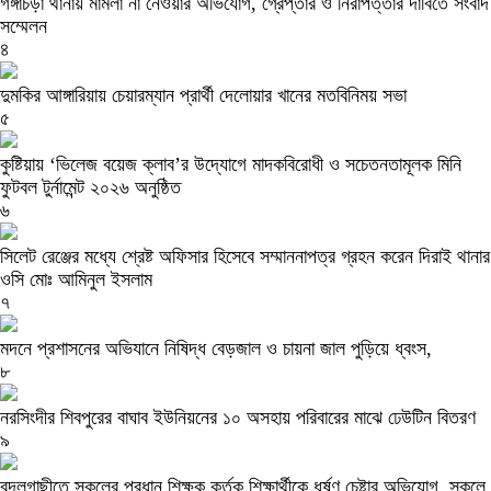
গঙ্গাচড়া থানায় মামলা না নেওয়ার অভিযোগ, গ্রেপ্তার ও নিরাপত্তার দাবিতে সংবাদ
সম্মেলন
৪
দুমকির আঙ্গারিয়ায় চেয়ারম্যান প্রার্থী দেলোয়ার খানের মতবিনিময় সভা
৫
কুষ্টিয়ায় ‘ভিলেজ বয়েজ ক্লাব’র উদ্যোগে মাদকবিরোধী ও সচেতনতামূলক মিনি
ফুটবল টুর্নামেন্ট ২০২৬ অনুষ্ঠিত
৬
সিলেট রেঞ্জের মধ্যে শ্রেষ্ট অফিসার হিসেবে সম্মাননাপত্র গ্রহন করেন দিরাই থানার
ওসি মোঃ আমিনুল ইসলাম
৭
মদনে প্রশাসনের অভিযানে নিষিদ্ধ বেড়জাল ও চায়না জাল পুড়িয়ে ধ্বংস,
৮
নরসিংদীর শিবপুরের বাঘাব ইউনিয়নের ১০ অসহায় পরিবারের মাঝে ঢেউটিন বিতরণ
৯
বদলগাছীতে স্কুলের প্রধান শিক্ষক কর্তৃক শিক্ষার্থীকে ধর্ষণ চেষ্টার অভিযোগ, স্কুলে