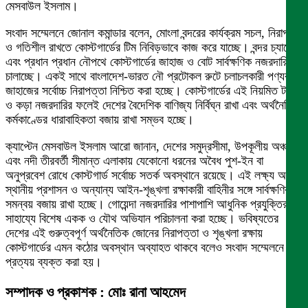
মেসবাউল ইসলাম।
​সংবাদ সম্মেলনে জোনাল কমান্ডার বলেন, মোংলা বন্দরের কার্যক্রম সচল, নিরাপদ
ও গতিশীল রাখতে কোস্টগার্ডের টিম নিবিড়ভাবে কাজ করে যাচ্ছে। বন্দর চ্যানেল
এবং প্রধান প্রধান নৌপথে কোস্টগার্ডের জাহাজ ও বোট সার্বক্ষণিক নজরদারি
চালাচ্ছে। একই সাথে বাংলাদেশ-ভারত নৌ প্রটোকল রুটে চলাচলকারী পণ্যবাহী
জাহাজের সর্বোচ্চ নিরাপত্তা নিশ্চিত করা হচ্ছে। কোস্টগার্ডের এই নিয়মিত টহল
ও কড়া নজরদারির ফলেই দেশের বৈদেশিক বাণিজ্য নির্বিঘ্ন রাখা এবং অর্থনৈতিক
কর্মকাণ্ডের ধারাবাহিকতা বজায় রাখা সম্ভব হচ্ছে।
​ক্যাপ্টেন মেসবাউল ইসলাম আরো জানান, দেশের সমুদ্রসীমা, উপকূলীয় অঞ্চল
এবং নদী তীরবর্তী সীমান্ত এলাকায় যেকোনো ধরনের অবৈধ পুশ-ইন বা
অনুপ্রবেশ রোধে কোস্টগার্ড সর্বোচ্চ সতর্ক অবস্থানে রয়েছে। এই লক্ষ্য অর্জনে
স্থানীয় প্রশাসন ও অন্যান্য আইন-শৃঙ্খলা রক্ষাকারী বাহিনীর সঙ্গে সার্বক্ষণিক
সমন্বয় বজায় রাখা হচ্ছে। গোয়েন্দা নজরদারির পাশাপাশি আধুনিক প্রযুক্তির
সাহায্যে বিশেষ একক ও যৌথ অভিযান পরিচালনা করা হচ্ছে। ভবিষ্যতের
দেশের এই গুরুত্বপূর্ণ অর্থনৈতিক জোনের নিরাপত্তা ও শৃঙ্খলা রক্ষায়
কোস্টগার্ডের এমন কঠোর অবস্থান অব্যাহত থাকবে বলেও সংবাদ সম্মেলনে
প্রত্যয় ব্যক্ত করা হয়।
সম্পাদক ও প্রকাশক : মোঃ রানা আহমেদ