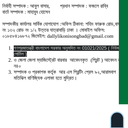
নির্বাহী সম্পাদক : আবুল বাসার, প্রধান সম্পাদক : ফজলে রাব্বি
বার্তা সম্পাদক : মাহাবুব হোসেন
সম্পাদকীয় কার্যালয় সার্বিক যোগাযোগ :অফিস ঠিকানা: শহিদ ফারুক রোড,বাসা
নং ১৩২ রোড নং ১/২ উত্তর যাত্রাবাড়ি ঢাকা । মোবাইল অফিস:
০১৮৫৮৪১৬৮৭২ জিমেইল: dallylikonisongbad@gmail.com
গণপ্রজাতন্ত্রী বাংলাদেশ সরকার অনুমদিত নং 01021/2025 ( নিউজ
পোর্টাল )
ও জেলা জেলা ম্যাজিস্ট্রেট বারবার আবেদনকৃত (প্রিন্ট ) আবেদন নং
ন৪০
সম্পাদক ও প্রকাশক কর্তৃক আর এস প্রিন্টিং প্রেস ৯২,আরামবাগ
মতিঝিল বাণিজ্যিক এলাকা হতে মুদ্রিত।