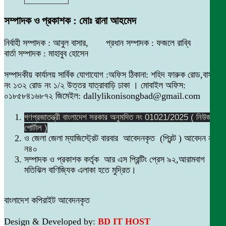
সম্পাদক ও প্রকাশক : মোঃ রানা আহমেদ
নির্বাহী সম্পাদক : আবুল বাসার, প্রধান সম্পাদক : ফজলে রাব্বি
বার্তা সম্পাদক : মাহাবুব হোসেন
সম্পাদকীয় কার্যালয় সার্বিক যোগাযোগ :অফিস ঠিকানা: শহিদ ফারুক রোড,বাসা
নং ১৩২ রোড নং ১/২ উত্তর যাত্রাবাড়ি ঢাকা । মোবাইল অফিস:
০১৮৫৮৪১৬৮৭২ জিমেইল: dallylikonisongbad@gmail.com
গণপ্রজাতন্ত্রী বাংলাদেশ সরকার অনুমদিত নং 01021/2025 ( নিউজ
পোর্টাল )
ও জেলা জেলা ম্যাজিস্ট্রেট বারবার আবেদনকৃত (প্রিন্ট ) আবেদন নং
ন৪০
সম্পাদক ও প্রকাশক কর্তৃক আর এস প্রিন্টিং প্রেস ৯২,আরামবাগ
মতিঝিল বাণিজ্যিক এলাকা হতে মুদ্রিত।
বাংলাদেশ কপিরাইট আবেদনকৃত
Design & Developed by:
BD IT HOST