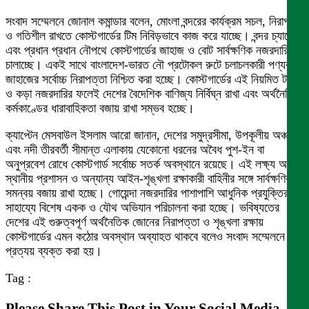
​সংবাদ সম্মেলনে জোনাল কমান্ডার বলেন, মোংলা বন্দরের কার্যক্রম সচল, নিরাপদ
ও গতিশীল রাখতে কোস্টগার্ডের টিম নিবিড়ভাবে কাজ করে যাচ্ছে। বন্দর চ্যানেল
এবং প্রধান প্রধান নৌপথে কোস্টগার্ডের জাহাজ ও বোট সার্বক্ষণিক নজরদারি
চালাচ্ছে। একই সাথে বাংলাদেশ-ভারত নৌ প্রটোকল রুটে চলাচলকারী পণ্যবাহী
জাহাজের সর্বোচ্চ নিরাপত্তা নিশ্চিত করা হচ্ছে। কোস্টগার্ডের এই নিয়মিত টহল
ও কড়া নজরদারির ফলেই দেশের বৈদেশিক বাণিজ্য নির্বিঘ্ন রাখা এবং অর্থনৈতিক
কর্মকাণ্ডের ধারাবাহিকতা বজায় রাখা সম্ভব হচ্ছে।
​ক্যাপ্টেন মেসবাউল ইসলাম আরো জানান, দেশের সমুদ্রসীমা, উপকূলীয় অঞ্চল
এবং নদী তীরবর্তী সীমান্ত এলাকায় যেকোনো ধরনের অবৈধ পুশ-ইন বা
অনুপ্রবেশ রোধে কোস্টগার্ড সর্বোচ্চ সতর্ক অবস্থানে রয়েছে। এই লক্ষ্য অর্জনে
স্থানীয় প্রশাসন ও অন্যান্য আইন-শৃঙ্খলা রক্ষাকারী বাহিনীর সঙ্গে সার্বক্ষণিক
সমন্বয় বজায় রাখা হচ্ছে। গোয়েন্দা নজরদারির পাশাপাশি আধুনিক প্রযুক্তির
সাহায্যে বিশেষ একক ও যৌথ অভিযান পরিচালনা করা হচ্ছে। ভবিষ্যতের
দেশের এই গুরুত্বপূর্ণ অর্থনৈতিক জোনের নিরাপত্তা ও শৃঙ্খলা রক্ষায়
কোস্টগার্ডের এমন কঠোর অবস্থান অব্যাহত থাকবে বলেও সংবাদ সম্মেলনে
প্রত্যয় ব্যক্ত করা হয়।
Tag :
Please Share This Post in Your Social Media