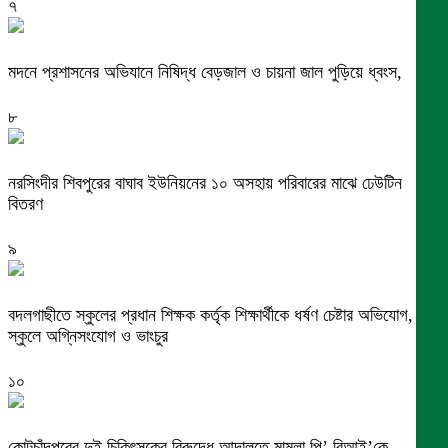
৭
মদনে প্রশাসনের অভিযানে নিষিদ্ধ বেড়জাল ও চায়না জাল পুড়িয়ে ধ্বংস,
৮
নরসিংদীর শিবপুরের বাঘাব ইউনিয়নের ১০ অসহায় পরিবারের মাঝে ঢেউটিন
বিতরণ
৯
বদলগাছীতে স্কুলের প্রধান শিক্ষক কর্তৃক শিক্ষার্থীকে ধর্ষণ চেষ্টার অভিযোগ,
স্কুলে অগ্নিসংযোগ ও ভাংচুর
১০
কোটচাঁদপুরের দুই চিকিৎসকের বিরুদ্ধে আদালতে মামলা,পি’ বিআই’কে