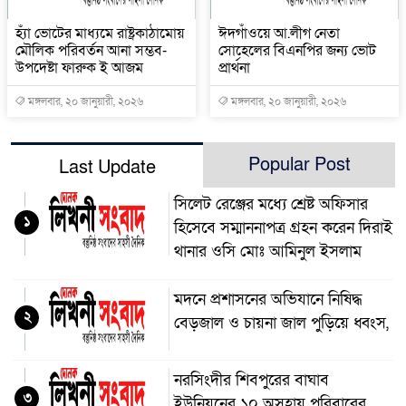
হ্যাঁ ভোটের মাধ্যমে রাষ্ট্রকাঠামোয়
ঈদগাঁওয়ে আ.লীগ নেতা
মৌলিক পরিবর্তন আনা সম্ভব-
সোহেলের বিএনপির জন্য ভোট
উপদেষ্টা ফারুক ই আজম
প্রার্থনা
মঙ্গলবার, ২০ জানুয়ারী, ২০২৬
মঙ্গলবার, ২০ জানুয়ারী, ২০২৬
Popular Post
Last Update
সিলেট রেঞ্জের মধ্যে শ্রেষ্ট অফিসার
১
হিসেবে সম্মাননাপত্র গ্রহন করেন দিরাই
থানার ওসি মোঃ আমিনুল ইসলাম
মদনে প্রশাসনের অভিযানে নিষিদ্ধ
২
বেড়জাল ও চায়না জাল পুড়িয়ে ধ্বংস,
নরসিংদীর শিবপুরের বাঘাব
৩
ইউনিয়নের ১০ অসহায় পরিবারের