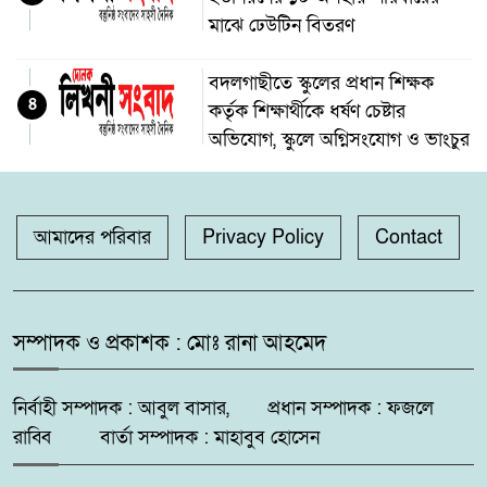
মাঝে ঢেউটিন বিতরণ
বদলগাছীতে স্কুলের প্রধান শিক্ষক
৪
কর্তৃক শিক্ষার্থীকে ধর্ষণ চেষ্টার
অভিযোগ, স্কুলে অগ্নিসংযোগ ও ভাংচুর
অভয়নগরের হিদিয়া এ,এনএইচ
৫
মাধ্যমিক বিদ্যালয়ের ভরপ্রাপ্ত প্রধান
আমাদের পরিবার
Privacy Policy
Contact
শিক্ষক শাহনাজ পারভীনের বিরুদ্ধে
অনিয়মের অভিযোগ
মহেশপুরে ১৫০ পিস ইয়াবাসহ মাদক
সম্পাদক ও প্রকাশক : মোঃ রানা আহমেদ
৬
কারবারি আটক, ভ্রাম্যমাণ আদালতে
দুইজনের কারাদণ্ড
নির্বাহী সম্পাদক : আবুল বাসার, প্রধান সম্পাদক : ফজলে
রাব্বি বার্তা সম্পাদক : মাহাবুব হোসেন
সুন্দরবন উপকূলে মেটবে তৃষ্ণা:
৭
জয়মনির ঘোলে কোস্টগার্ডের আধুনিক