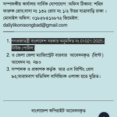
সম্পাদকীয় কার্যালয় সার্বিক যোগাযোগ :অফিস ঠিকানা: শহিদ
পানির প্ল্যান্ট
ফারুক রোড,বাসা নং ১৩২ রোড নং ১/২ উত্তর যাত্রাবাড়ি ঢাকা ।
মোবাইল অফিস: ০১৮৫৮৪১৬৮৭২ জিমেইল:
কোটচাঁদপুরে চাঞ্চল্যকর চোরচক্রের ৪
৮
dallylikonisongbad@gmail.com
সদস্য গ্রেপ্তার,উদ্ধার ২টি মোবাইল।
গণপ্রজাতন্ত্রী বাংলাদেশ সরকার অনুমদিত নং 01021/2025 (
পুটিজানায় মাদকবিরোধী মোবাইল
৯
নিউজ পোর্টাল )
কোর্ট, মাদক সেবনের দায়ে ৬ মাসের
ও জেলা জেলা ম্যাজিস্ট্রেট বারবার আবেদনকৃত (প্রিন্ট )
কারাদণ্ড।
আবেদন নং ন৪০
সম্পাদক ও প্রকাশক কর্তৃক আর এস প্রিন্টিং প্রেস
সাতক্ষীরার কলারোয়ায় র‍্যাবের
১০
৯২,আরামবাগ মতিঝিল বাণিজ্যিক এলাকা হতে মুদ্রিত।
অভিযান, ৮৫ বোতল ESKUF
সিরাপসহ মাদক ব্যবসায়ী গ্রেফতার
বাংলাদেশ কপিরাইট আবেদনকৃত