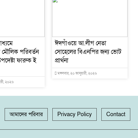
াধ্যমে
ঈদগাঁওয়ে আ.লীগ নেতা
োয় মৌলিক পরিবর্তন
সোহেলের বিএনপির জন্য ভোট
পদেষ্টা ফারুক ই
প্রার্থনা
মঙ্গলবার, ২০ জানুয়ারী, ২০২৬
য়ারী, ২০২৬
আমাদের পরিবার
Privacy Policy
Contact