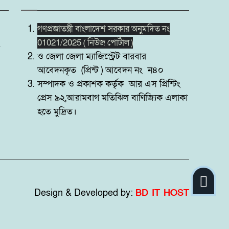
গণপ্রজাতন্ত্রী বাংলাদেশ সরকার অনুমদিত নং
01021/2025 ( নিউজ পোর্টাল )
ও জেলা জেলা ম্যাজিস্ট্রেট বারবার
আবেদনকৃত (প্রিন্ট ) আবেদন নং ন৪০
সম্পাদক ও প্রকাশক কর্তৃক আর এস প্রিন্টিং
প্রেস ৯২,আরামবাগ মতিঝিল বাণিজ্যিক এলাকা
হতে মুদ্রিত।
Design & Developed by:
BD IT HOST