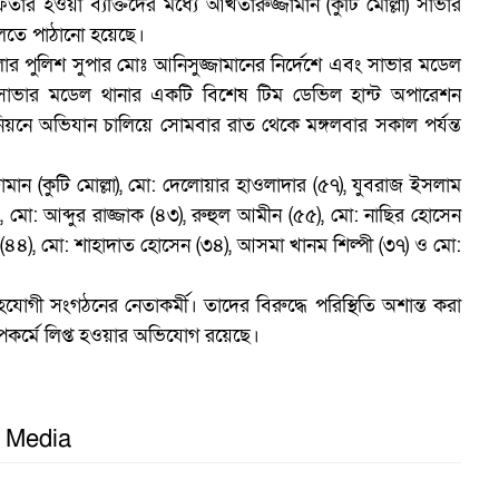
ার হওয়া ব্যক্তিদের মধ্যে আখতারুজ্জামান (কুটি মোল্লা) সাভার
লতে পাঠানো হয়েছে।
ার পুলিশ সুপার মোঃ আনিসুজ্জামানের নির্দেশে এবং সাভার মডেল
 সাভার মডেল থানার একটি বিশেষ টিম ডেভিল হান্ট অপারেশন
িয়নে অভিযান চালিয়ে সোমবার রাত থেকে মঙ্গলবার সকাল পর্যন্ত
স
ামান (কুটি মোল্লা), মো: দেলোয়ার হাওলাদার (৫৭), যুবরাজ ইসলাম
ো: আব্দুর রাজ্জাক (৪৩), রুহুল আমীন (৫৫), মো: নাছির হোসেন
 (৪৪), মো: শাহাদাত হোসেন (৩৪), আসমা খানম শিল্পী (৩৭) ও মো:
োগী সংগঠনের নেতাকর্মী। তাদের বিরুদ্ধে পরিস্থিতি অশান্ত করা
কর্মে লিপ্ত হওয়ার অভিযোগ রয়েছে।
l Media
ট