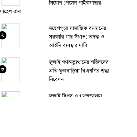
নিয়োগ পেলেন পাইকগাছার
োহেল রানা
মহেশপুরে সামাজিক বনায়নের
২
সরকারি গাছ উধাও: তদন্ত ও
আইনি ব্যবস্থার দাবি
জুলাই গণঅভ্যুত্থানের শহিদদের
৩
প্রতি ফুলবাড়িয়া বিএনপির শ্রদ্ধা
নিবেদন
জুলাই বিপ্লব ও গণঅভ্যুত্থান
৪
দিবস যথাযথ মর্যাদায় শহীদদের
প্রতি শ্রদ্ধা নিবেদন
কলারোয়ার যুবকের কাছ থেকে
৫