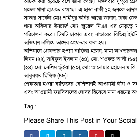
আটক করা হয়েছে বলে জানা গেছে। মঙ্গলবার দুপুরে গ্রেফত
মডেল থানা হাজতে রয়েছে। এ ছাড়া বাকী ১২ জনকে আদা
সাভার সার্কেল মোঃ শাহীনুর কবির আরো জানান, ঢাকা জেল
থানা অফিসার ইনচার্জ মোঃ জুয়েল মিঞা এর নেতৃত্বে
পরিচালনা করে। টিমটি ঢাকায় এবং সাভারের বিভিন্ন ইউন
অভিযান চালিয়ে তাদের গ্রেফতার করা হয়।
অভিযানে গ্রেফতার হওয়া ব্যক্তিরা হলেন, মামা আখতারুজ্জ
লিমন (২২), সাইফুল ইসলাম (৩৪), মো: শওকত আলী (৬৫), ম
(২৪), মো: সেলিম ভূঁইয়া (৫০), মো: আনোয়ার হোসেন মাঝি
আবুবকর ছিদ্দিক (৪৮)।
গ্রেফতার হওয়া ব্যক্তিদের বেশিভাগই আওয়ামী লীগ ও সহয
এবং আওয়ামী ফ্যাসিবাদের দোসর হিসেবে নানা ধরনের অপ
Tag :
Please Share This Post in Your Socia