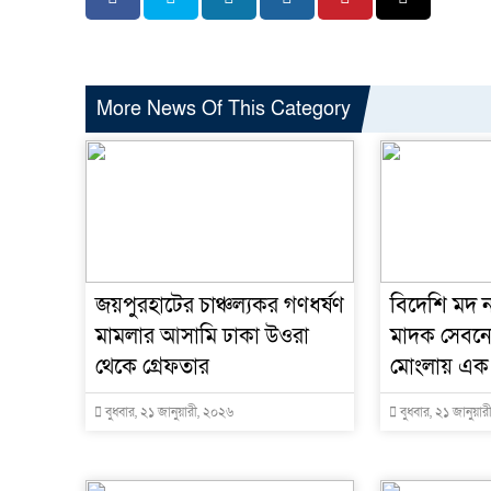
More News Of This Category
জয়পুরহাটের চাঞ্চল্যকর গণধর্ষণ
বিদেশি মদ 
মামলার আসামি ঢাকা উওরা
মাদক সেবনে
থেকে গ্রেফতার
মোংলায় এক না
বুধবার, ২১ জানুয়ারী, ২০২৬
বুধবার, ২১ জানুয়া