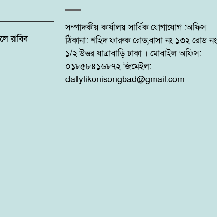
সম্পাদকীয় কার্যালয় সার্বিক যোগাযোগ :অফিস
: ফজলে রাব্বি
ঠিকানা: শহিদ ফারুক রোড,বাসা নং ১৩২ রোড নং
১/২ উত্তর যাত্রাবাড়ি ঢাকা । মোবাইল অফিস:
০১৮৫৮৪১৬৮৭২ জিমেইল:
dallylikonisongbad@gmail.com