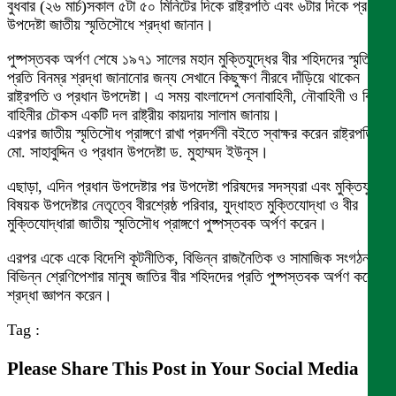
বুধবার (২৬ মার্চ)সকাল ৫টা ৫০ মিনিটের দিকে রাষ্ট্রপতি এবং ৬টার দিকে প্রধান
উপদেষ্টা জাতীয় স্মৃতিসৌধে শ্রদ্ধা জানান।
পুষ্পস্তবক অর্পণ শেষে ১৯৭১ সালের মহান মুক্তিযুদ্ধের বীর শহিদদের স্মৃতির
প্রতি বিনম্র শ্রদ্ধা জানানোর জন্য সেখানে কিছুক্ষণ নীরবে দাঁড়িয়ে থাকেন
রাষ্ট্রপতি ও প্রধান উপদেষ্টা। এ সময় বাংলাদেশ সেনাবাহিনী, নৌবাহিনী ও বিমান
বাহিনীর চৌকস একটি দল রাষ্ট্রীয় কায়দায় সালাম জানায়।
এরপর জাতীয় স্মৃতিসৌধ প্রাঙ্গণে রাখা প্রদর্শনী বইতে স্বাক্ষর করেন রাষ্ট্রপতি
মো. সাহাবুদ্দিন ও প্রধান উপদেষ্টা ড. মুহাম্মদ ইউনূস।
এছাড়া, এদিন প্রধান উপদেষ্টার পর উপদেষ্টা পরিষদের সদস্যরা এবং মুক্তিযুদ্ধ
বিষয়ক উপদেষ্টার নেতৃত্বে বীরশ্রেষ্ঠ পরিবার, যুদ্ধাহত মুক্তিযোদ্ধা ও বীর
মুক্তিযোদ্ধারা জাতীয় স্মৃতিসৌধ প্রাঙ্গণে পুষ্পস্তবক অর্পণ করেন।
এরপর একে একে বিদেশি কূটনীতিক, বিভিন্ন রাজনৈতিক ও সামাজিক সংগঠনসহ
বিভিন্ন শ্রেণিপেশার মানুষ জাতির বীর শহিদদের প্রতি পুষ্পস্তবক অর্পণ করে
শ্রদ্ধা জ্ঞাপন করেন।
Tag :
Please Share This Post in Your Social Media