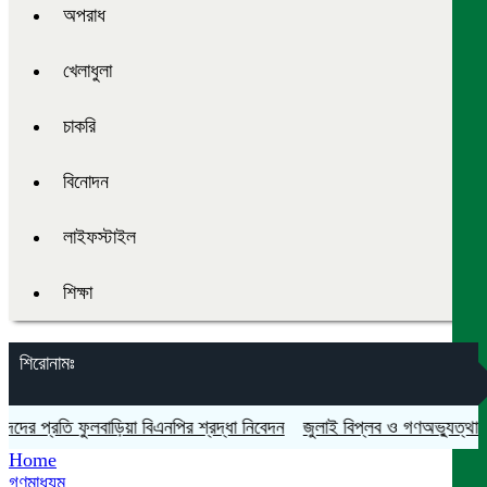
অপরাধ
খেলাধুলা
চাকরি
বিনোদন
লাইফস্টাইল
শিক্ষা
শিরোনামঃ
 প্রতি ফুলবাড়িয়া বিএনপির শ্রদ্ধা নিবেদন
জুলাই বিপ্লব ও গণঅভ্যুত্থান দিবস 
Home
গণমাধ্যম