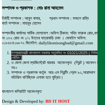
সম্পাদক ও প্রকাশক : মোঃ রানা আহমেদ
নির্বাহী সম্পাদক : আবুল বাসার, প্রধান সম্পাদক : ফজলে রাব্বি
বার্তা সম্পাদক : মাহাবুব হোসেন
সম্পাদকীয় কার্যালয় সার্বিক যোগাযোগ :অফিস ঠিকানা: শহিদ ফারুক রোড,বাসা
নং ১৩২ রোড নং ১/২ উত্তর যাত্রাবাড়ি ঢাকা । মোবাইল অফিস:
০১৮৫৮৪১৬৮৭২ জিমেইল: dallylikonisongbad@gmail.com
গণপ্রজাতন্ত্রী বাংলাদেশ সরকার অনুমদিত নং 01021/2025 ( নিউজ
পোর্টাল )
ও জেলা জেলা ম্যাজিস্ট্রেট বারবার আবেদনকৃত (প্রিন্ট ) আবেদন নং
ন৪০
সম্পাদক ও প্রকাশক কর্তৃক আর এস প্রিন্টিং প্রেস ৯২,আরামবাগ
মতিঝিল বাণিজ্যিক এলাকা হতে মুদ্রিত।
বাংলাদেশ কপিরাইট আবেদনকৃত
Design & Developed by:
BD IT HOST