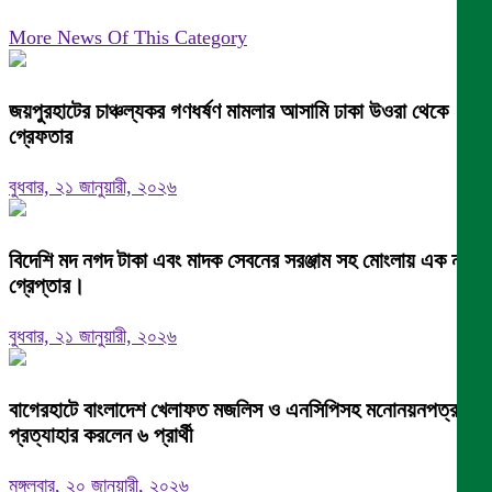
More News Of This Category
জয়পুরহাটের চাঞ্চল্যকর গণধর্ষণ মামলার আসামি ঢাকা উওরা থেকে
গ্রেফতার
বুধবার, ২১ জানুয়ারী, ২০২৬
বিদেশি মদ নগদ টাকা এবং মাদক সেবনের সরঞ্জাম সহ মোংলায় এক নারী
গ্রেপ্তার।
বুধবার, ২১ জানুয়ারী, ২০২৬
বাগেরহাটে বাংলাদেশ খেলাফত মজলিস ও এনসিপিসহ মনোনয়নপত্র
প্রত্যাহার করলেন ৬ প্রার্থী
মঙ্গলবার, ২০ জানুয়ারী, ২০২৬