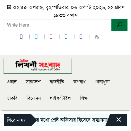
০২:৫৫ অপরাহ্ন, বৃহস্পতিবার, ০৬ অগাস্ট ২০২৬, ২২ শ্রাবণ
১৪৩৩ বঙ্গাব্দ
প্রচ্ছদ
সারাদেশ
রাজনীতি
অপরাধ
খেলাধুলা
চাকরি
বিনোদন
লাইফস্টাইল
শিক্ষা
×
সিলেট রেঞ্জের মধ্যে শ্রেষ্ট অফিসার হিসেবে সম্মাননাপত্র গ্রহন 
শিরোনামঃ