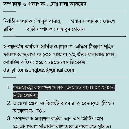
মহেশপুরে ১৫০ পিস ইয়াবাসহ মাদক
সম্পাদক ও প্রকাশক : মোঃ রানা আহমেদ
৬
কারবারি আটক, ভ্রাম্যমাণ আদালতে
দুইজনের কারাদণ্ড
নির্বাহী সম্পাদক : আবুল বাসার, প্রধান সম্পাদক : ফজলে
রাব্বি বার্তা সম্পাদক : মাহাবুব হোসেন
সুন্দরবন উপকূলে মেটবে তৃষ্ণা:
৭
জয়মনির ঘোলে কোস্টগার্ডের আধুনিক
সম্পাদকীয় কার্যালয় সার্বিক যোগাযোগ :অফিস ঠিকানা: শহিদ
পানির প্ল্যান্ট
ফারুক রোড,বাসা নং ১৩২ রোড নং ১/২ উত্তর যাত্রাবাড়ি ঢাকা ।
মোবাইল অফিস: ০১৮৫৮৪১৬৮৭২ জিমেইল:
কোটচাঁদপুরে চাঞ্চল্যকর চোরচক্রের ৪
৮
dallylikonisongbad@gmail.com
সদস্য গ্রেপ্তার,উদ্ধার ২টি মোবাইল।
গণপ্রজাতন্ত্রী বাংলাদেশ সরকার অনুমদিত নং 01021/2025 (
পুটিজানায় মাদকবিরোধী মোবাইল
৯
নিউজ পোর্টাল )
কোর্ট, মাদক সেবনের দায়ে ৬ মাসের
ও জেলা জেলা ম্যাজিস্ট্রেট বারবার আবেদনকৃত (প্রিন্ট )
কারাদণ্ড।
আবেদন নং ন৪০
সম্পাদক ও প্রকাশক কর্তৃক আর এস প্রিন্টিং প্রেস
সাতক্ষীরার কলারোয়ায় র‍্যাবের
১০
৯২,আরামবাগ মতিঝিল বাণিজ্যিক এলাকা হতে মুদ্রিত।
অভিযান, ৮৫ বোতল ESKUF