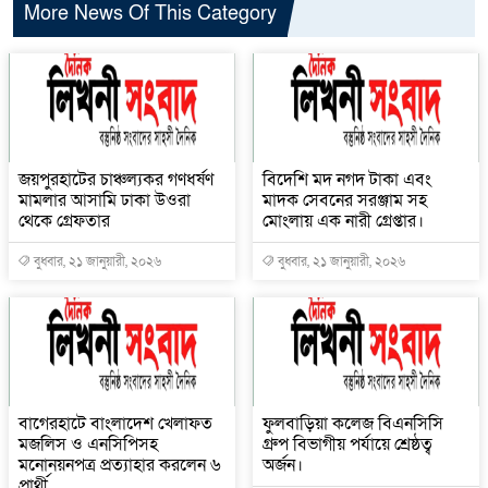
More News Of This Category
জয়পুরহাটের চাঞ্চল্যকর গণধর্ষণ
বিদেশি মদ নগদ টাকা এবং
মামলার আসামি ঢাকা উওরা
মাদক সেবনের সরঞ্জাম সহ
থেকে গ্রেফতার
মোংলায় এক নারী গ্রেপ্তার।
বুধবার, ২১ জানুয়ারী, ২০২৬
বুধবার, ২১ জানুয়ারী, ২০২৬
বাগেরহাটে বাংলাদেশ খেলাফত
ফুলবাড়িয়া কলেজ বিএনসিসি
মজলিস ও এনসিপিসহ
গ্রুপ বিভাগীয় পর্যায়ে শ্রেষ্ঠত্ব
মনোনয়নপত্র প্রত্যাহার করলেন ৬
অর্জন।
প্রার্থী