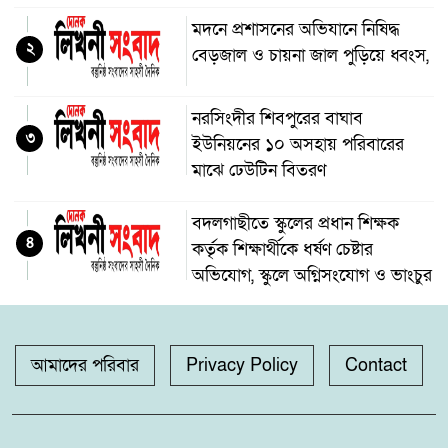
মদনে প্রশাসনের অভিযানে নিষিদ্ধ
২
বেড়জাল ও চায়না জাল পুড়িয়ে ধ্বংস,
নরসিংদীর শিবপুরের বাঘাব
৩
ইউনিয়নের ১০ অসহায় পরিবারের
মাঝে ঢেউটিন বিতরণ
বদলগাছীতে স্কুলের প্রধান শিক্ষক
৪
কর্তৃক শিক্ষার্থীকে ধর্ষণ চেষ্টার
অভিযোগ, স্কুলে অগ্নিসংযোগ ও ভাংচুর
অভয়নগরের হিদিয়া এ,এনএইচ
৫
মাধ্যমিক বিদ্যালয়ের ভরপ্রাপ্ত প্রধান
আমাদের পরিবার
Privacy Policy
Contact
শিক্ষক শাহনাজ পারভীনের বিরুদ্ধে
অনিয়মের অভিযোগ