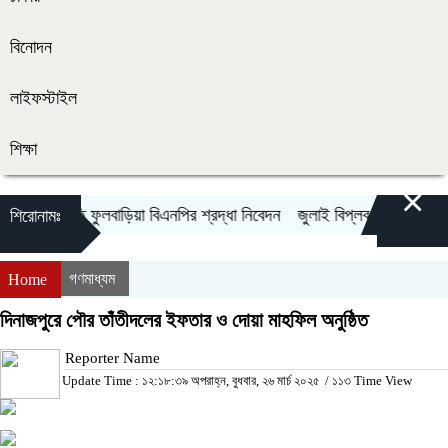
বিনোদন
লাইফস্টাইল
শিক্ষা
×
িদদের প্রতি ফুলবাড়িয়া বিএনপির শ্রদ্ধা নিবেদন
জুলাই বিপ্লব ও গণঅভ্যুত্থান
শিরোনামঃ
গণমাধ্যম
Home
দিনাজপুরে পৌর তাঁতীদলের ইফতার ও দোয়া মাহফিল অনুষ্ঠিত
Reporter Name
Update Time : ১২:১৮:৩৯ অপরাহ্ন, বুধবার, ২৬ মার্চ ২০২৫
/
১১৩ Time View