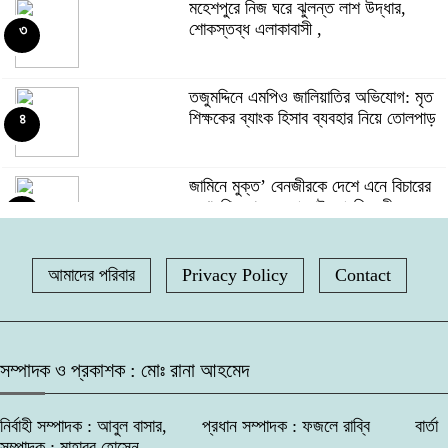
মহেশপুরে নিজ ঘরে ঝুলন্ত লাশ উদ্ধার,
মোঃ আমিনুল ইসলাম
শোকস্তব্ধ এলাকাবাসী ,
৩
মদনে প্রশাসনের অভিযানে নিষিদ্ধ বেড়জাল ও
চায়না জাল পুড়িয়ে ধ্বংস,
৮
তজুমদ্দিনে এমপিও জালিয়াতির অভিযোগ: মৃত
শিক্ষকের ব্যাংক হিসাব ব্যবহার নিয়ে তোলপাড়
৪
নরসিংদীর শিবপুরের বাঘাব ইউনিয়নের ১০
অসহায় পরিবারের মাঝে ঢেউটিন বিতরণ
৯
জামিনে মুক্ত’ বেনজীরকে দেশে এনে বিচারের
মুখোমুখি করা হবে: পররাষ্ট্র প্রতিমন্ত্রী
৫
বদলগাছীতে স্কুলের প্রধান শিক্ষক কর্তৃক
শিক্ষার্থীকে ধর্ষণ চেষ্টার অভিযোগ, স্কুলে
১০
আমাদের পরিবার
Privacy Policy
পুটিজানায় মাদকবিরোধী মোবাইল কোর্ট, মাদক
Contact
অগ্নিসংযোগ ও ভাংচুর
সেবনের দায়ে ৬ মাসের কারাদণ্ড।
৬
ফটিকছড়িতে ‘তাজকিয়া হেলথ ক্যাম্প-২০২৬’,
সম্পাদক ও প্রকাশক : মোঃ রানা আহমেদ
প্রায় ৭০০ জনের স্বাস্থ্যসেবা প্রদান,
৭
নির্বাহী সম্পাদক : আবুল বাসার, প্রধান সম্পাদক : ফজলে রাব্বি বার্তা
সম্পাদক : মাহাবুব হোসেন