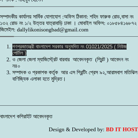
ঝিনাইদহের কালীগঞ্জে সরকারি অনুদানের চেক
বিতরণ
৮
সম্পাদকীয় কার্যালয় সার্বিক যোগাযোগ :অফিস ঠিকানা: শহিদ ফারুক রোড,বাসা নং
১৩২ রোড নং ১/২ উত্তর যাত্রাবাড়ি ঢাকা । মোবাইল অফিস: ০১৮৫৮৪১৬৮৭২
অপরাধী যে-ই হোক তাকে আইনের আওতায়
জিমেইল: dallylikonisongbad@gmail.com
নিয়ে আসতে হবে- এটর্নি জেনারেল
৯
গণপ্রজাতন্ত্রী বাংলাদেশ সরকার অনুমদিত নং 01021/2025 ( নিউজ
পোর্টাল )
উপকূলের মানুষের পাশে কোস্টগার্ড: শরণখোলায়
ও জেলা জেলা ম্যাজিস্ট্রেট বারবার আবেদনকৃত (প্রিন্ট ) আবেদন নং
২৫৫ জনকে বিনামূল্যে চিকিৎসা সেবা ও ওষুধ
১০
ন৪০
বিতরণ।
সম্পাদক ও প্রকাশক কর্তৃক আর এস প্রিন্টিং প্রেস ৯২,আরামবাগ মতিঝিল
বাণিজ্যিক এলাকা হতে মুদ্রিত।
বাংলাদেশ কপিরাইট আবেদনকৃত
Design & Developed by:
BD IT HOST