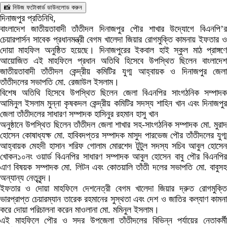
📸 নিউজ ফটোকার্ড ডাউনলোড করুন
দিনাজপুর প্রতিনিধি,
বাংলাদেশ জাতীয়তাবাদী তাঁতীদল দিনাজপুর পৌর শাখার উদ্যোগে বিএনপি’র
চেয়ারপার্সন সাবেক প্রধানমন্ত্রী বেগম খালেদা জিয়ার রোগমুক্তি কামনায় ইফতার ও
দোয়া মাহফিল অনুষ্ঠিত হয়েছে। দিনাজপুরের ইকবাল হাই স্কুল মাঠ প্রাঙ্গণে
আয়োজিত এই মাহফিলে প্রধান অতিথি হিসেবে উপস্থিত ছিলেন বাংলাদেশ
জাতীয়তাবাদী তাঁতীদল কেন্দ্রীয় কমিটির যুগ্ম আহ্বায়ক ও দিনাজপুর জেলা
তাঁতীদলের সভাপতি মো. রেজাউল ইসলাম।
বিশেষ অতিথি হিসেবে উপস্থিত ছিলেন জেলা বিএনপির সাংগঠনিক সম্পাদক
আমিনুল ইসলাম মুন্না কৃষকদল কেন্দ্রীয় কমিটির সদস্য শাহিন খান এবং দিনাজপুর
জেলা তাঁতীদলের সাধারণ সম্পাদক হাসিনুর রহমান হাসু খান
অনুষ্ঠানে উপস্থিত ছিলেন তাঁতীদল জেলা শাখার সহ-সাংগঠনিক সম্পাদক মো. মুরাদ
হোসেন কোষাধ্যক্ষ মো. হাবিবদপ্তর সম্পাদক মাসুদ পারভেজ পৌর তাঁতীদলের যুগ্ম
আহ্বায়ক মেহদী হাসান শরিফ গোলাম মোরশেদ টুটুল সদস্য সচিব আবুল হোসেন
খোকন১০নং ওয়ার্ড বিএনপির সাধারণ সম্পাদক আবুল হোসেন বাবু পৌর বিএনপির
এাণ বিষয়ক সম্পাদক মো. লিটন এবং কোতয়ালি তাঁতী দলের সভাপতি মো. বাবুসহ
অন্যান্য নেতৃবৃন্দ।
ইফতার ও দোয়া মাহফিলে দেশনেত্রী বেগম খালেদা জিয়ার দ্রুত রোগমুক্তি
ভারপ্রাপ্ত চেয়ারম্যান তারেক রহমানের সুস্থতা এবং দেশ ও জাতির কল্যাণ কামনা
করে দোয়া পরিচালনা করেন মাওলানা মো. মমিনুল ইসলাম।
এই মাহফিলে পৌর ও সদর উপজেলা তাঁতীদলের বিভিন্ন পর্যায়ের নেতাকর্মী