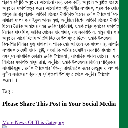
প্রথম বর্ষপূর্তি অনুষ্ঠানে আলোচনা সভা, কেক কাটা, অনুষ্ঠান অনুষ্ঠিত হয়েছে।
অনুষ্ঠানে সভাপতিত্ব করেন আলোকিত পটুয়াখালীর সম্পাদক, প্রকাশক সোহেল
তালুকদার বাবু প্রধান অতিথি হিসেবে উপস্থিত ছিলেন দুমকি উপজেলা বিএনপির
সাধারণ সম্পাদক সাইফুল আলম মৃধা, অনুষ্ঠানে বিশেষ অতিথি হিসেবে উপস্থিত
ছিলেন দৈনিক আমাদের সময় দুমকি প্রতিনিধি, দুমকি প্রেসক্লাবের সভাপতি,
সিনিয়র সাংবাদিক, জাকির হোসেন হাওলাদার, সহ সভাপতি ম, মামুন খান ফারুকি,
অনুষ্ঠানে আরো বিশেষ অতিথি হিসেবে উপস্থিত ছিলেন দুমকি উপজেলা
বিএনপির সিনিয়র যুগ্ম সাধারণ সম্পাদক মোঃ জাহিদুল হক হাওলাদার, সাংগঠনিক
সম্পাদক মেহেদী হাসান মিন্টু, সাংবাদিক আমির হোসাইন সভাপতি বাংলাদেশ
মফস্বল সাংবাদিক ফোরাম দুমকি উপজেলা , সাংবাদিক কামাল হোসেন। ছাএ
শিবিরের সভাপতি মাসুদ রানা, অনুষ্ঠানে দুমকি উপজেলার বিভিন্ন পত্রিকার
সাংবাদিকবৃন্দ , দুমকি উপজেলার বিভিন্ন রাজনৈতিক দলের নেতৃবৃন্দ ও এলাকার
সুশীল সমাজের গণ্যমান্য ব্যক্তিবর্গ উপস্থিত থেকে অনুষ্ঠান উপভোগ
করেন।।
Tag :
Please Share This Post in Your Social Media
More News Of This Category