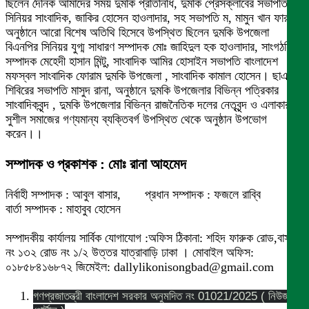
ছিলেন দৈনিক আমাদের সময় দুমকি প্রতিনিধি, দুমকি প্রেসক্লাবের সভাপতি,
সিনিয়র সাংবাদিক, জাকির হোসেন হাওলাদার, সহ সভাপতি ম, মামুন খান ফারুকি,
অনুষ্ঠানে আরো বিশেষ অতিথি হিসেবে উপস্থিত ছিলেন দুমকি উপজেলা
বিএনপির সিনিয়র যুগ্ম সাধারণ সম্পাদক মোঃ জাহিদুল হক হাওলাদার, সাংগঠনিক
সম্পাদক মেহেদী হাসান মিন্টু, সাংবাদিক আমির হোসাইন সভাপতি বাংলাদেশ
মফস্বল সাংবাদিক ফোরাম দুমকি উপজেলা , সাংবাদিক কামাল হোসেন। ছাএ
শিবিরের সভাপতি মাসুদ রানা, অনুষ্ঠানে দুমকি উপজেলার বিভিন্ন পত্রিকার
সাংবাদিকবৃন্দ , দুমকি উপজেলার বিভিন্ন রাজনৈতিক দলের নেতৃবৃন্দ ও এলাকার
সুশীল সমাজের গণ্যমান্য ব্যক্তিবর্গ উপস্থিত থেকে অনুষ্ঠান উপভোগ
করেন।।
সম্পাদক ও প্রকাশক : মোঃ রানা আহমেদ
নির্বাহী সম্পাদক : আবুল বাসার, প্রধান সম্পাদক : ফজলে রাব্বি
বার্তা সম্পাদক : মাহাবুব হোসেন
সম্পাদকীয় কার্যালয় সার্বিক যোগাযোগ :অফিস ঠিকানা: শহিদ ফারুক রোড,বাসা
নং ১৩২ রোড নং ১/২ উত্তর যাত্রাবাড়ি ঢাকা । মোবাইল অফিস:
০১৮৫৮৪১৬৮৭২ জিমেইল: dallylikonisongbad@gmail.com
গণপ্রজাতন্ত্রী বাংলাদেশ সরকার অনুমদিত নং 01021/2025 ( নিউজ