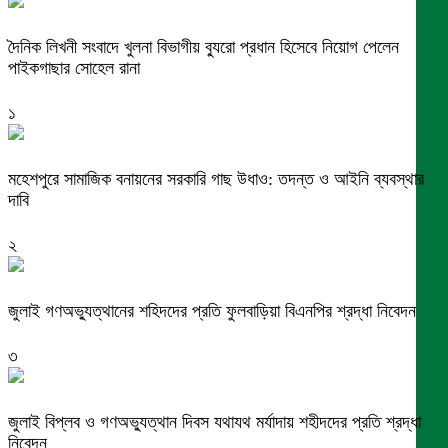
দৈনিক লিখনী সংবাদে খুলনা বিভাগীয় ব্যুরো প্রধান হিসেবে নিয়োগ পেলেন
পাইকগাছার সোহেল রানা
১
মহেশপুরে সামাজিক বনায়নের সরকারি গাছ উধাও: তদন্ত ও আইনি ব্যবস্থার
দাবি
২
জুলাই গণঅভ্যুত্থানের শহিদদের প্রতি ফুলবাড়িয়া বিএনপির শ্রদ্ধা নিবেদন
৩
জুলাই বিপ্লব ও গণঅভ্যুত্থান দিবস যথাযথ মর্যাদায় শহীদদের প্রতি শ্রদ্ধা
নিবেদন