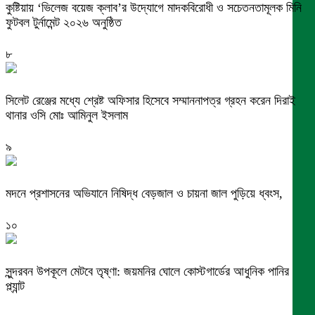
কুষ্টিয়ায় ‘ভিলেজ বয়েজ ক্লাব’র উদ্যোগে মাদকবিরোধী ও সচেতনতামূলক মিনি
ফুটবল টুর্নামেন্ট ২০২৬ অনুষ্ঠিত
৮
সিলেট রেঞ্জের মধ্যে শ্রেষ্ট অফিসার হিসেবে সম্মাননাপত্র গ্রহন করেন দিরাই
থানার ওসি মোঃ আমিনুল ইসলাম
৯
মদনে প্রশাসনের অভিযানে নিষিদ্ধ বেড়জাল ও চায়না জাল পুড়িয়ে ধ্বংস,
১০
সুন্দরবন উপকূলে মেটবে তৃষ্ণা: জয়মনির ঘোলে কোস্টগার্ডের আধুনিক পানির
প্ল্যান্ট