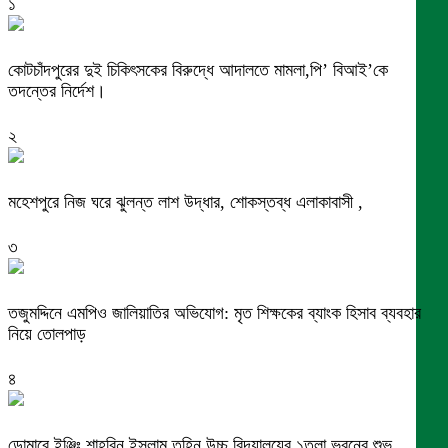
১
কোটচাঁদপুরের দুই চিকিৎসকের বিরুদ্ধে আদালতে মামলা,পি’ বিআই’কে
তদন্তের নির্দেশ।
২
মহেশপুরে নিজ ঘরে ঝুলন্ত লাশ উদ্ধার, শোকস্তব্ধ এলাকাবাসী ,
৩
তজুমদ্দিনে এমপিও জালিয়াতির অভিযোগ: মৃত শিক্ষকের ব্যাংক হিসাব ব্যবহার
নিয়ে তোলপাড়
৪
ডোমারে ইঞ্জিঃ শাহরিন ইসলাম তুহিন উচ্চ বিদ্যালয়ের ১তলা ভবনের শুভ