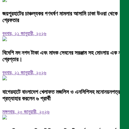
জয়পুরহাটের চাঞ্চল্যকর গণধর্ষণ মামলার আসামি ঢাকা উওরা থেকে
গ্রেফতার
বুধবার, ২১ জানুয়ারী, ২০২৬
বিদেশি মদ নগদ টাকা এবং মাদক সেবনের সরঞ্জাম সহ মোংলায় এক নারী
গ্রেপ্তার।
বুধবার, ২১ জানুয়ারী, ২০২৬
বাগেরহাটে বাংলাদেশ খেলাফত মজলিস ও এনসিপিসহ মনোনয়নপত্র
প্রত্যাহার করলেন ৬ প্রার্থী
মঙ্গলবার, ২০ জানুয়ারী, ২০২৬