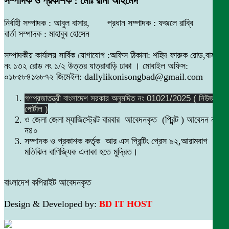
সম্পাদক ও প্রকাশক : মোঃ রানা আহমেদ
নির্বাহী সম্পাদক : আবুল বাসার, প্রধান সম্পাদক : ফজলে রাব্বি
বার্তা সম্পাদক : মাহাবুব হোসেন
সম্পাদকীয় কার্যালয় সার্বিক যোগাযোগ :অফিস ঠিকানা: শহিদ ফারুক রোড,বাসা
নং ১৩২ রোড নং ১/২ উত্তর যাত্রাবাড়ি ঢাকা । মোবাইল অফিস:
০১৮৫৮৪১৬৮৭২ জিমেইল: dallylikonisongbad@gmail.com
গণপ্রজাতন্ত্রী বাংলাদেশ সরকার অনুমদিত নং 01021/2025 ( নিউজ
পোর্টাল )
ও জেলা জেলা ম্যাজিস্ট্রেট বারবার আবেদনকৃত (প্রিন্ট ) আবেদন নং
ন৪০
সম্পাদক ও প্রকাশক কর্তৃক আর এস প্রিন্টিং প্রেস ৯২,আরামবাগ
মতিঝিল বাণিজ্যিক এলাকা হতে মুদ্রিত।
বাংলাদেশ কপিরাইট আবেদনকৃত
Design & Developed by:
BD IT HOST