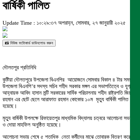
বার্ষিকী পালিত
Update Time : ১০:২৯:৩৭ অপরাহ্ন, সোমবার, ২৭ জানুয়ারী ২০২৫
📸 নিউজ ফটোকার্ড ডাউনলোড করুন
দৌলতপুর প্রতিনিধি
কুষ্টিয়া দৌলতপুরে উপজেলা বিএনপির আয়োজনে সোমবার বিকাল ৪ টার সময়
উপজেলা বিএনপি’র সদস্য সচিব শহীদ সরকার মঙ্গল এর সভাপতিত্বে ও যুগ্ম
আহ্বায়ক আবিদ হাসান মন্টি সরকারের সার্বিক পরিচালনায় শহীদ রাষ্ট্রপতি জিয়াউর
রহমান এর ছোট ছেলে আরাফাত রহমান কোকোর ১০ম মৃত্যু বার্ষিকী পালিত
হয়েছে।
মৃত্যু বার্ষিকী উপলক্ষে রিফায়েতপুর মাধ্যমিক বিদ্যালয় চত্বরে আলোচনা সভায়
ও দোয়া মাহফিল অনুষ্ঠিত হয়েছে।
আলোচনা সভায় শেষে ৫ শতাধিক নেতা কর্মীদের মাঝে তোবারক বিতরণ করেন।