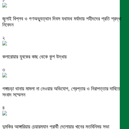
জুলাই বিপ্লব ও গণঅভ্যুত্থান দিবস যথাযথ মর্যাদায় শহীদদের প্রতি শ্রদ্ধা
নিবেদন
২
কলারোয়ার যুবকের কাছ থেকে কুশ উদ্ধার
৩
গঙ্গাচড়া থানায় মামলা না নেওয়ার অভিযোগ, গ্রেপ্তার ও নিরাপত্তার দাবিতে
সংবাদ সম্মেলন
৪
দুমকির আঙ্গারিয়ায় চেয়ারম্যান প্রার্থী দেলোয়ার খানের মতবিনিময় সভা