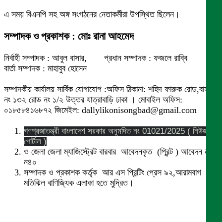
এ সময় বিএনপি সহ অঙ্গ সংগঠনের নেতাকর্মীরা উপস্থিত ছিলেন।
সম্পাদক ও প্রকাশক : মোঃ রানা আহমেদ
নির্বাহী সম্পাদক : আবুল বাসার, প্রধান সম্পাদক : ফজলে রাব্বি
বার্তা সম্পাদক : মাহাবুব হোসেন
সম্পাদকীয় কার্যালয় সার্বিক যোগাযোগ :অফিস ঠিকানা: শহিদ ফারুক রোড,বাসা
নং ১৩২ রোড নং ১/২ উত্তর যাত্রাবাড়ি ঢাকা । মোবাইল অফিস:
০১৮৫৮৪১৬৮৭২ জিমেইল: dallylikonisongbad@gmail.com
গণপ্রজাতন্ত্রী বাংলাদেশ সরকার অনুমদিত নং 01021/2025 ( নিউজ
পোর্টাল )
ও জেলা জেলা ম্যাজিস্ট্রেট বারবার আবেদনকৃত (প্রিন্ট ) আবেদন নং
ন৪০
সম্পাদক ও প্রকাশক কর্তৃক আর এস প্রিন্টিং প্রেস ৯২,আরামবাগ
মতিঝিল বাণিজ্যিক এলাকা হতে মুদ্রিত।