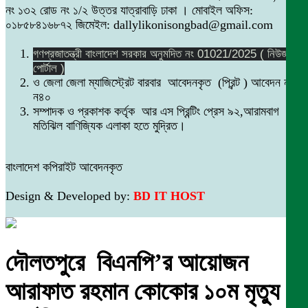
নং ১৩২ রোড নং ১/২ উত্তর যাত্রাবাড়ি ঢাকা । মোবাইল অফিস:
০১৮৫৮৪১৬৮৭২ জিমেইল: dallylikonisongbad@gmail.com
গণপ্রজাতন্ত্রী বাংলাদেশ সরকার অনুমদিত নং 01021/2025 ( নিউজ
পোর্টাল )
ও জেলা জেলা ম্যাজিস্ট্রেট বারবার আবেদনকৃত (প্রিন্ট ) আবেদন নং
ন৪০
সম্পাদক ও প্রকাশক কর্তৃক আর এস প্রিন্টিং প্রেস ৯২,আরামবাগ
মতিঝিল বাণিজ্যিক এলাকা হতে মুদ্রিত।
বাংলাদেশ কপিরাইট আবেদনকৃত
Design & Developed by:
BD IT HOST
দৌলতপুরে বিএনপি’র আয়োজন
আরাফাত রহমান কোকোর ১০ম মৃত্যু