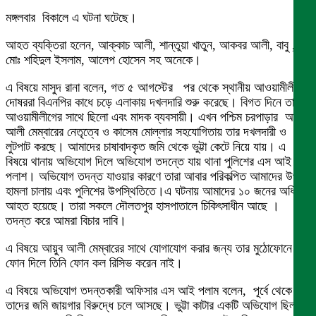
মঙ্গলবার বিকালে এ ঘটনা ঘটেছে।
আহত ব্যক্তিরা হলেন, আক্কাচ আলী, শান্তুয়া খাতুন, আকবর আলী, বাবু ,
মোঃ শহিদুল ইসলাম, আলেপ হোসেন সহ অনেকে।
এ বিষয়ে মাসুদ রানা বলেন, গত ৫ আগস্টের পর থেকে স্থানীয় আওয়ামীলীগের
দোষররা বিএনপির কাধে চড়ে এলাকায় দখলদারি শুরু করেছে। বিগত দিনে তারা
আওয়ামীলীগের সাথে ছিলো এবং মাদক ব্যবসায়ী। এখন পশ্চিম চরপাড়ার আয়ব
আলী মেম্বারের নেতৃত্বে ও কাসেম মোল্লার সহযোগিতায় তার দখলদারী ও
লুটপাট করছে। আমাদের চাষাবাদকৃত জমি থেকে ভুট্টা কেটে নিয়ে যায়। এ
বিষয়ে থানায় অভিযোগ দিলে অভিযোগ তদন্তে যায় থানা পুলিশের এস আই
পলাশ। অভিযোগ তদন্ত যাওয়ার কারণে তারা আবার পরিকল্পিত আমাদের উপর
হামলা চালায় এবং পুলিশের উপস্থিতিতে।এ ঘটনায় আমাদের ১০ জনের অধিক
আহত হয়েছে। তারা সকলে দৌলতপুর হাসপাতালে চিকিৎসাধীন আছে ।
তদন্ত করে আমরা বিচার দাবি।
এ বিষয়ে আয়ুব আলী মেম্বারের সাথে যোগাযোগ করার জন্য তার মুঠোফোনে
ফোন দিলে তিনি ফোন কল রিসিভ করেন নাই।
এ বিষয়ে অভিযোগ তদন্তকারী অফিসার এস আই পলাম বলেন, পূর্বে থেকে
তাদের জমি জায়গার বিরুদ্ধে চলে আসছে। ভুট্টা কাটার একটি অভিযোগ ছিল