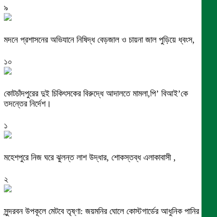
৯
মদনে প্রশাসনের অভিযানে নিষিদ্ধ বেড়জাল ও চায়না জাল পুড়িয়ে ধ্বংস,
১০
কোটচাঁদপুরের দুই চিকিৎসকের বিরুদ্ধে আদালতে মামলা,পি’ বিআই’কে
তদন্তের নির্দেশ।
১
মহেশপুরে নিজ ঘরে ঝুলন্ত লাশ উদ্ধার, শোকস্তব্ধ এলাকাবাসী ,
২
সুন্দরবন উপকূলে মেটবে তৃষ্ণা: জয়মনির ঘোলে কোস্টগার্ডের আধুনিক পানির