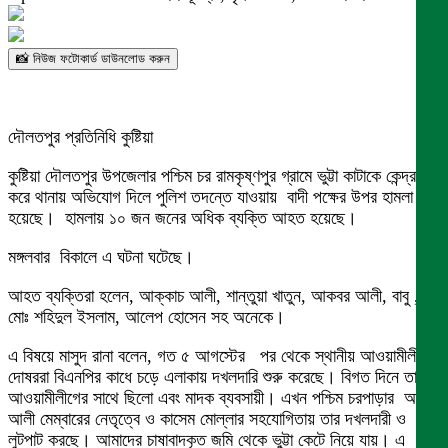
📸 নিউজ ফটোকার্ড ডাউনলোড করুন
দৌলতপুর প্রতিনিধি কুষ্টিয়া
কুষ্টিয়া দৌলতপুর উপজেলার পশ্চিম চর রামকৃষ্ণপুর গ্রামে ভুট্টা কাটাকে কেন্দ্র
করে থানায় অভিযোগ দিলে পুলিশ তদন্তে যাওয়ায় বাদী পক্ষের উপর হামলা
হয়েছে। হামলায় ১০ জন জনের অধিক ব্যক্তি আহত হয়েছে।
মঙ্গলবার বিকালে এ ঘটনা ঘটেছে।
আহত ব্যক্তিরা হলেন, আক্কাচ আলী, শান্তুয়া খাতুন, আকবর আলী, বাবু ,
মোঃ শহিদুল ইসলাম, আলেপ হোসেন সহ অনেকে।
এ বিষয়ে মাসুদ রানা বলেন, গত ৫ আগস্টের পর থেকে স্থানীয় আওয়ামীলীগের
দোষররা বিএনপির কাধে চড়ে এলাকায় দখলদারি শুরু করেছে। বিগত দিনে তারা
আওয়ামীলীগের সাথে ছিলো এবং মাদক ব্যবসায়ী। এখন পশ্চিম চরপাড়ার আয়ব
আলী মেম্বারের নেতৃত্বে ও কাসেম মোল্লার সহযোগিতায় তার দখলদারী ও
লুটপাট করছে। আমাদের চাষাবাদকৃত জমি থেকে ভুট্টা কেটে নিয়ে যায়। এ