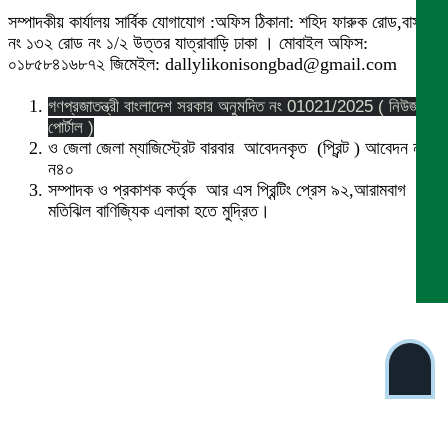
সম্পাদকীয় কার্যালয় সার্বিক যোগাযোগ :অফিস ঠিকানা: শহিদ ফারুক রোড,বাসা
নং ১৩২ রোড নং ১/২ উত্তর যাত্রাবাড়ি ঢাকা । মোবাইল অফিস:
০১৮৫৮৪১৬৮৭২ জিমেইল: dallylikonisongbad@gmail.com
গণপ্রজাতন্ত্রী বাংলাদেশ সরকার অনুমদিত নং 01021/2025 ( নিউজ
পোর্টাল )
ও জেলা জেলা ম্যাজিস্ট্রেট বারবার আবেদনকৃত (প্রিন্ট ) আবেদন নং
ন৪০
সম্পাদক ও প্রকাশক কর্তৃক আর এস প্রিন্টিং প্রেস ৯২,আরামবাগ
মতিঝিল বাণিজ্যিক এলাকা হতে মুদ্রিত।