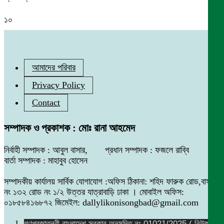
১০
আমাদের পরিবার
Privacy Policy
Contact
সম্পাদক ও প্রকাশক : মোঃ রানা আহমেদ
নির্বাহী সম্পাদক : আবুল বাসার, প্রধান সম্পাদক : ফজলে রাব্বি
বার্তা সম্পাদক : মাহাবুব হোসেন
সম্পাদকীয় কার্যালয় সার্বিক যোগাযোগ :অফিস ঠিকানা: শহিদ ফারুক রোড,বাসা
নং ১৩২ রোড নং ১/২ উত্তর যাত্রাবাড়ি ঢাকা । মোবাইল অফিস:
০১৮৫৮৪১৬৮৭২ জিমেইল: dallylikonisongbad@gmail.com
গণপ্রজাতন্ত্রী বাংলাদেশ সরকার অনুমদিত নং 01021/2025 ( নিউজ