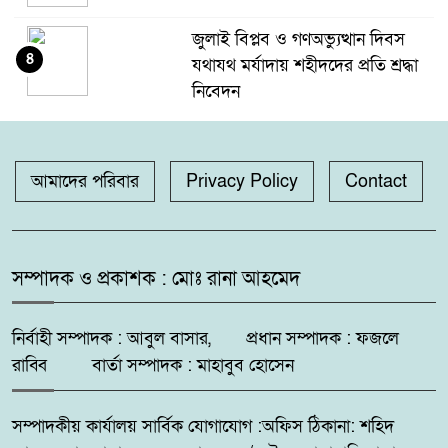
জুলাই বিপ্লব ও গণঅভ্যুত্থান দিবস
৪
যথাযথ মর্যাদায় শহীদদের প্রতি শ্রদ্ধা
নিবেদন
কলারোয়ার যুবকের কাছ থেকে কুশ
৫
উদ্ধার
আমাদের পরিবার
Privacy Policy
Contact
গঙ্গাচড়া থানায় মামলা না নেওয়ার
৬
অভিযোগ, গ্রেপ্তার ও নিরাপত্তার
সম্পাদক ও প্রকাশক : মোঃ রানা আহমেদ
দাবিতে সংবাদ সম্মেলন
নির্বাহী সম্পাদক : আবুল বাসার, প্রধান সম্পাদক : ফজলে
দুমকির আঙ্গারিয়ায় চেয়ারম্যান প্রার্থী
৭
দেলোয়ার খানের মতবিনিময় সভা
রাব্বি বার্তা সম্পাদক : মাহাবুব হোসেন
সম্পাদকীয় কার্যালয় সার্বিক যোগাযোগ :অফিস ঠিকানা: শহিদ
কুষ্টিয়ায় ‘ভিলেজ বয়েজ ক্লাব’র
৮