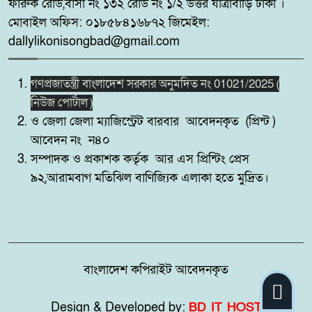
ফারুক রোড,বাসা নং ১৩২ রোড নং ১/২ উত্তর যাত্রাবাড়ি ঢাকা ।
উদ্যোগে মাদকবিরোধী ও
সচেতনতামূলক মিনি ফুটবল টুর্নামেন্ট
মোবাইল অফিস: ০১৮৫৮৪১৬৮৭২ জিমেইল:
২০২৬ অনুষ্ঠিত
dallylikonisongbad@gmail.com
সিলেট রেঞ্জের মধ্যে শ্রেষ্ট অফিসার
গণপ্রজাতন্ত্রী বাংলাদেশ সরকার অনুমদিত নং 01021/2025 (
৯
হিসেবে সম্মাননাপত্র গ্রহন করেন দিরাই
নিউজ পোর্টাল )
থানার ওসি মোঃ আমিনুল ইসলাম
ও জেলা জেলা ম্যাজিস্ট্রেট বারবার আবেদনকৃত (প্রিন্ট )
আবেদন নং ন৪০
মদনে প্রশাসনের অভিযানে নিষিদ্ধ
সম্পাদক ও প্রকাশক কর্তৃক আর এস প্রিন্টিং প্রেস
১০
বেড়জাল ও চায়না জাল পুড়িয়ে ধ্বংস,
৯২,আরামবাগ মতিঝিল বাণিজ্যিক এলাকা হতে মুদ্রিত।
বাংলাদেশ কপিরাইট আবেদনকৃত
Design & Developed by:
BD IT HOST