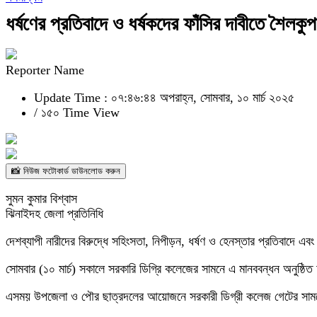
ধর্ষণের প্রতিবাদে ও ধর্ষকদের ফাঁসির দাবীতে শৈলক
Reporter Name
Update Time : ০৭:৪৬:৪৪ অপরাহ্ন, সোমবার, ১০ মার্চ ২০২৫
/
১৫০ Time View
📸 নিউজ ফটোকার্ড ডাউনলোড করুন
সুমন কুমার বিশ্বাস
ঝিনাইদহ জেলা প্রতিনিধি
দেশব্যাপী নারীদের বিরুদ্ধে সহিংসতা, নিপীড়ন, ধর্ষণ ও হেনস্তার প্রতিবাদে এ
সোমবার (১০ মার্চ) সকালে সরকারি ডিগ্রি কলেজের সামনে এ মানববন্ধন অনুষ্ঠি
এসময় উপজেলা ও পৌর ছাত্রদলের আয়োজনে সরকারী ডিগ্রী কলেজ গেটের সামনে