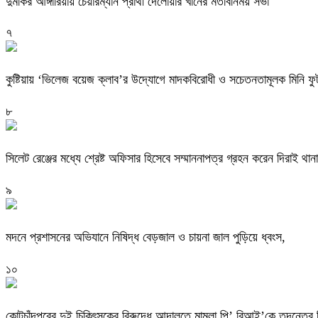
দুমকির আঙ্গারিয়ায় চেয়ারম্যান প্রার্থী দেলোয়ার খানের মতবিনিময় সভা
৭
কুষ্টিয়ায় ‘ভিলেজ বয়েজ ক্লাব’র উদ্যোগে মাদকবিরোধী ও সচেতনতামূলক মিনি ফুটবল
৮
সিলেট রেঞ্জের মধ্যে শ্রেষ্ট অফিসার হিসেবে সম্মাননাপত্র গ্রহন করেন দিরাই 
৯
মদনে প্রশাসনের অভিযানে নিষিদ্ধ বেড়জাল ও চায়না জাল পুড়িয়ে ধ্বংস,
১০
কোটচাঁদপুরের দুই চিকিৎসকের বিরুদ্ধে আদালতে মামলা,পি’ বিআই’কে তদন্তের ন