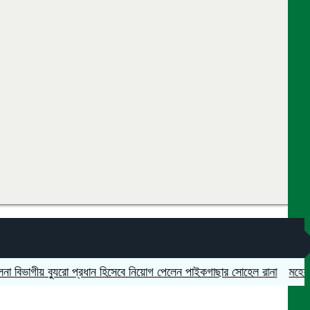
গীয় ব্যুরো প্রধান হিসেবে নিয়োগ পেলেন পাইকগাছার সোহেল রানা
মহেশপুরে সাম