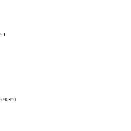
েদন
দ সম্মেলন