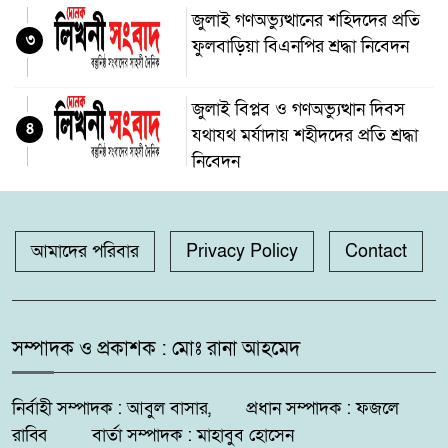
জুলাই গণঅভ্যুত্থানের শহিদদের প্রতি
৩
ফুলবাড়িয়া বিএনপির শ্রদ্ধা নিবেদন
জুলাই বিপ্লব ও গণঅভ্যুত্থান দিবস
৪
যথাযথ মর্যাদায় শহীদদের প্রতি শ্রদ্ধা
নিবেদন
কলারোয়ার যুবকের কাছ থেকে কুশ
৫
উদ্ধার
আমাদের পরিবার
Privacy Policy
Contact
গঙ্গাচড়া থানায় মামলা না নেওয়ার
৬
অভিযোগ, গ্রেপ্তার ও নিরাপত্তার
সম্পাদক ও প্রকাশক : মোঃ রানা আহমেদ
দাবিতে সংবাদ সম্মেলন
নির্বাহী সম্পাদক : আবুল বাসার, প্রধান সম্পাদক : ফজলে
দুমকির আঙ্গারিয়ায় চেয়ারম্যান প্রার্থী
৭
দেলোয়ার খানের মতবিনিময় সভা
রাব্বি বার্তা সম্পাদক : মাহাবুব হোসেন