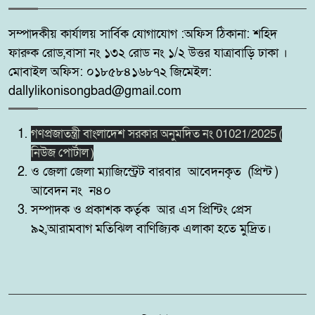
সম্পাদকীয় কার্যালয় সার্বিক যোগাযোগ :অফিস ঠিকানা: শহিদ
কুষ্টিয়ায় ‘ভিলেজ বয়েজ ক্লাব’র
৮
ফারুক রোড,বাসা নং ১৩২ রোড নং ১/২ উত্তর যাত্রাবাড়ি ঢাকা ।
উদ্যোগে মাদকবিরোধী ও
সচেতনতামূলক মিনি ফুটবল টুর্নামেন্ট
মোবাইল অফিস: ০১৮৫৮৪১৬৮৭২ জিমেইল:
২০২৬ অনুষ্ঠিত
dallylikonisongbad@gmail.com
সিলেট রেঞ্জের মধ্যে শ্রেষ্ট অফিসার
গণপ্রজাতন্ত্রী বাংলাদেশ সরকার অনুমদিত নং 01021/2025 (
৯
হিসেবে সম্মাননাপত্র গ্রহন করেন দিরাই
নিউজ পোর্টাল )
থানার ওসি মোঃ আমিনুল ইসলাম
ও জেলা জেলা ম্যাজিস্ট্রেট বারবার আবেদনকৃত (প্রিন্ট )
আবেদন নং ন৪০
মদনে প্রশাসনের অভিযানে নিষিদ্ধ
সম্পাদক ও প্রকাশক কর্তৃক আর এস প্রিন্টিং প্রেস
১০
বেড়জাল ও চায়না জাল পুড়িয়ে ধ্বংস,
৯২,আরামবাগ মতিঝিল বাণিজ্যিক এলাকা হতে মুদ্রিত।