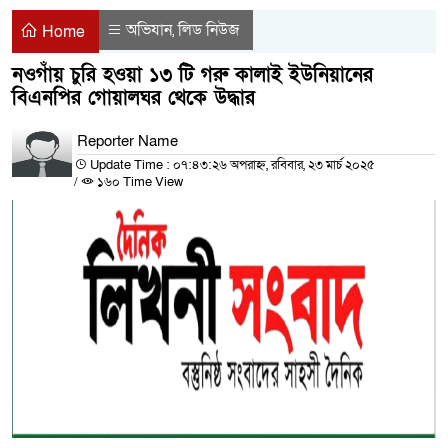
অভিযান
লিড নিউজ
,
Home
নওগাঁয় চুরি হওয়া ১৩ টি গরু কালাই ইউনিয়ানের
বিএনপির গোয়ালঘর থেকে উদ্ধার
Reporter Name
Update Time : ০৭:৪৩:২৬ অপরাহ্ন, রবিবার, ২৩ মার্চ ২০২৫
/
১৬০ Time View