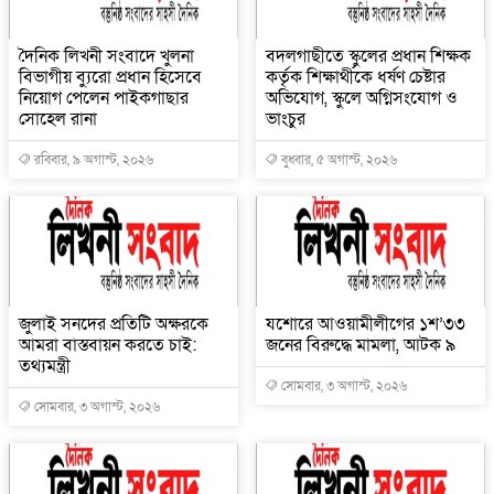
দৈনিক লিখনী সংবাদে খুলনা
বদলগাছীতে স্কুলের প্রধান শিক্ষক
বিভাগীয় ব্যুরো প্রধান হিসেবে
কর্তৃক শিক্ষার্থীকে ধর্ষণ চেষ্টার
নিয়োগ পেলেন পাইকগাছার
অভিযোগ, স্কুলে অগ্নিসংযোগ ও
সোহেল রানা
ভাংচুর
রবিবার, ৯ অগাস্ট, ২০২৬
বুধবার, ৫ অগাস্ট, ২০২৬
জুলাই সনদের প্রতিটি অক্ষরকে
যশোরে আওয়ামীলীগের ১শ’৩৩
আমরা বাস্তবায়ন করতে চাই:
জনের বিরুদ্ধে মামলা, আটক ৯
তথ্যমন্ত্রী
সোমবার, ৩ অগাস্ট, ২০২৬
সোমবার, ৩ অগাস্ট, ২০২৬