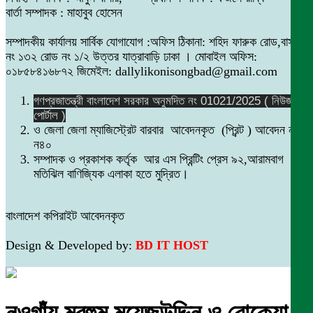
বার্তা সম্পাদক : মাহাবুব হোসেন
সম্পাদকীয় কার্যালয় সার্বিক যোগাযোগ :অফিস ঠিকানা: শহিদ ফারুক রোড,বাসা
নং ১৩২ রোড নং ১/২ উত্তর যাত্রাবাড়ি ঢাকা । মোবাইল অফিস:
০১৮৫৮৪১৬৮৭২ জিমেইল: dallylikonisongbad@gmail.com
গণপ্রজাতন্ত্রী বাংলাদেশ সরকার অনুমদিত নং 01021/2025 ( নিউজ
পোর্টাল )
ও জেলা জেলা ম্যাজিস্ট্রেট বারবার আবেদনকৃত (প্রিন্ট ) আবেদন নং
ন৪০
সম্পাদক ও প্রকাশক কর্তৃক আর এস প্রিন্টিং প্রেস ৯২,আরামবাগ
মতিঝিল বাণিজ্যিক এলাকা হতে মুদ্রিত।
বাংলাদেশ কপিরাইট আবেদনকৃত
Design & Developed by:
BD IT HOST