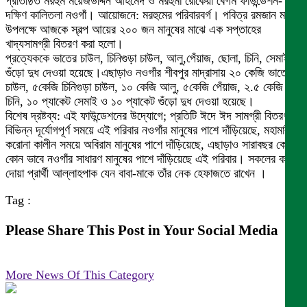
প্রতিষ্ঠিত মরহুম ময়েজউদ্দিন আহমেদ ও মরহুমা রোকেয়া বেগম ফাউন্ডেশন-
দক্ষিণ কালিতলা নওগাঁ। আয়োজনে: মরহুমের পরিবারবর্গ। পবিত্র রমজান মাস
উপলক্ষে আজকে স্বল্প আয়ের ২০০ জন মানুষের মাঝে এক সপ্তাহের
খাদ্যসামগ্রী বিতরণ করা হলো।
প্রত্যেককে ভাতের চাউল, চিনিগুড়া চাউল, আলু,পেঁয়াজ, ছোলা, চিনি, সেমাই ও
গুঁড়ো দুধ দেওয়া হয়েছে।এছাড়াও নওগাঁর শীবপুর মাদ্রাসায় ২০ কেজি ভাতের
চাউল, ৫কেজি চিনিগুড়া চাউল, ১০ কেজি আলু, ৫কেজি পেঁয়াজ, ২.৫ কেজি
চিনি, ১০ প্যাকেট সেমাই ও ১০ প্যাকেট গুঁড়ো দুধ দেওয়া হয়েছে।
বিশেষ দ্রষ্টব্য: এই ফাউন্ডেশনের উদ্যোগে; প্রতিটি ঈদে ঈদ সামগ্রী বিতরণ,
বিভিন্ন দূর্যোগপূর্ণ সময়ে এই পরিবার নওগাঁর মানুষের পাশে দাঁড়িয়েছে, মহামারী
করোনা কালীন সময়ে অবিরাম মানুষের পাশে দাঁড়িয়েছে, এছাড়াও সারাবছর কোন
কোন ভাবে নওগাঁর সাধারণ মানুষের পাশে দাঁড়িয়েছে এই পরিবার। সকলের কাছে
দোয়া প্রার্থী আল্লাহপাক যেন বাবা-মাকে তাঁর নেক হেফাজতে রাখেন ।
Tag :
Please Share This Post in Your Social Media
More News Of This Category