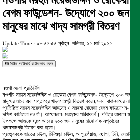
নওগাঁয় মরহুম ময়েজউদ্দিন ও রোকেয়া
বেগম ফাউন্ডেশন- উদ্যোগে ২০০ জন
মানুষের মাঝে খাদ্য সামগ্রী বিতরণ
Update Time : ০৮:৫৫:৫৫ পূর্বাহ্ন, শনিবার, ১৫ মার্চ ২০২৫
📸 নিউজ ফটোকার্ড ডাউনলোড করুন
নওগাঁ জেলা প্রতিনিধি
নওগাঁয় মরহুম ময়েজউদ্দিন ও রোকেয়া বেগম ফাউন্ডেশন- উদ্যোগে ২০০ জন
মানুষের মাঝে এক সপ্তাহের খাদ্যসামগ্রী বিতরণ করেন,সকল বাবা-মায়ের নামে
প্রতিষ্ঠিত মরহুম ময়েজউদ্দিন আহমেদ ও মরহুমা রোকেয়া বেগম ফাউন্ডেশন-
দক্ষিণ কালিতলা নওগাঁ। আয়োজনে: মরহুমের পরিবারবর্গ। পবিত্র রমজান মাস
উপলক্ষে আজকে স্বল্প আয়ের ২০০ জন মানুষের মাঝে এক সপ্তাহের
খাদ্যসামগ্রী বিতরণ করা হলো।
প্রত্যেককে ভাতের চাউল, চিনিগুড়া চাউল, আলু,পেঁয়াজ, ছোলা, চিনি, সেমাই ও