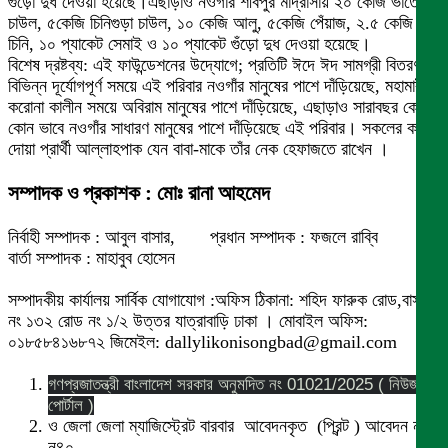
গুঁড়ো দুধ দেওয়া হয়েছে।এছাড়াও নওগাঁর শীবপুর মাদ্রাসায় ২০ কেজি ভাতের
চাউল, ৫কেজি চিনিগুড়া চাউল, ১০ কেজি আলু, ৫কেজি পেঁয়াজ, ২.৫ কেজি
চিনি, ১০ প্যাকেট সেমাই ও ১০ প্যাকেট গুঁড়ো দুধ দেওয়া হয়েছে।
বিশেষ দ্রষ্টব্য: এই ফাউন্ডেশনের উদ্যোগে; প্রতিটি ঈদে ঈদ সামগ্রী বিতরণ,
বিভিন্ন দূর্যোগপূর্ণ সময়ে এই পরিবার নওগাঁর মানুষের পাশে দাঁড়িয়েছে, মহামারী
করোনা কালীন সময়ে অবিরাম মানুষের পাশে দাঁড়িয়েছে, এছাড়াও সারাবছর কোন
কোন ভাবে নওগাঁর সাধারণ মানুষের পাশে দাঁড়িয়েছে এই পরিবার। সকলের কাছে
দোয়া প্রার্থী আল্লাহপাক যেন বাবা-মাকে তাঁর নেক হেফাজতে রাখেন ।
সম্পাদক ও প্রকাশক : মোঃ রানা আহমেদ
নির্বাহী সম্পাদক : আবুল বাসার, প্রধান সম্পাদক : ফজলে রাব্বি
বার্তা সম্পাদক : মাহাবুব হোসেন
সম্পাদকীয় কার্যালয় সার্বিক যোগাযোগ :অফিস ঠিকানা: শহিদ ফারুক রোড,বাসা
নং ১৩২ রোড নং ১/২ উত্তর যাত্রাবাড়ি ঢাকা । মোবাইল অফিস:
০১৮৫৮৪১৬৮৭২ জিমেইল: dallylikonisongbad@gmail.com
গণপ্রজাতন্ত্রী বাংলাদেশ সরকার অনুমদিত নং 01021/2025 ( নিউজ
পোর্টাল )
ও জেলা জেলা ম্যাজিস্ট্রেট বারবার আবেদনকৃত (প্রিন্ট ) আবেদন নং
ন৪০