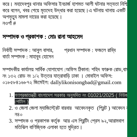
করে। মহাদেবপুর থানার অফিসার ইনচার্জ হাশমত আলী ঘটনার সত্যতা নিশ্চিত
করে বলেন, খবর পেয়ে মৃতদেহ উদ্ধার করা হয়েছে।এ ঘটনায় থানায় একটি
অপমৃত্যু মামলা দায়ের করা হয়েছে।
নওগাঁ #
সম্পাদক ও প্রকাশক : মোঃ রানা আহমেদ
নির্বাহী সম্পাদক : আবুল বাসার, প্রধান সম্পাদক : ফজলে রাব্বি
বার্তা সম্পাদক : মাহাবুব হোসেন
সম্পাদকীয় কার্যালয় সার্বিক যোগাযোগ :অফিস ঠিকানা: শহিদ ফারুক রোড,বাসা
নং ১৩২ রোড নং ১/২ উত্তর যাত্রাবাড়ি ঢাকা । মোবাইল অফিস:
০১৮৫৮৪১৬৮৭২ জিমেইল: dallylikonisongbad@gmail.com
গণপ্রজাতন্ত্রী বাংলাদেশ সরকার অনুমদিত নং 01021/2025 ( নিউজ
পোর্টাল )
ও জেলা জেলা ম্যাজিস্ট্রেট বারবার আবেদনকৃত (প্রিন্ট ) আবেদন নং
ন৪০
সম্পাদক ও প্রকাশক কর্তৃক আর এস প্রিন্টিং প্রেস ৯২,আরামবাগ
মতিঝিল বাণিজ্যিক এলাকা হতে মুদ্রিত।