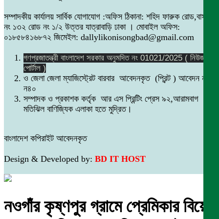
সম্পাদকীয় কার্যালয় সার্বিক যোগাযোগ :অফিস ঠিকানা: শহিদ ফারুক রোড,বাসা
নং ১৩২ রোড নং ১/২ উত্তর যাত্রাবাড়ি ঢাকা । মোবাইল অফিস:
০১৮৫৮৪১৬৮৭২ জিমেইল: dallylikonisongbad@gmail.com
গণপ্রজাতন্ত্রী বাংলাদেশ সরকার অনুমদিত নং 01021/2025 ( নিউজ
পোর্টাল )
ও জেলা জেলা ম্যাজিস্ট্রেট বারবার আবেদনকৃত (প্রিন্ট ) আবেদন নং
ন৪০
সম্পাদক ও প্রকাশক কর্তৃক আর এস প্রিন্টিং প্রেস ৯২,আরামবাগ
মতিঝিল বাণিজ্যিক এলাকা হতে মুদ্রিত।
বাংলাদেশ কপিরাইট আবেদনকৃত
Design & Developed by:
BD IT HOST
নওগাঁর কৃষ্ণপুর গ্রামে প্রেমিকার বিয়ে