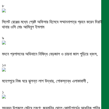
৮
সিলেট রেঞ্জের মধ্যে শ্রেষ্ট অফিসার হিসেবে সম্মাননাপত্র গ্রহন করেন দিরাই
থানার ওসি মোঃ আমিনুল ইসলাম
৯
মদনে প্রশাসনের অভিযানে নিষিদ্ধ বেড়জাল ও চায়না জাল পুড়িয়ে ধ্বংস,
১০
মহেশপুরে নিজ ঘরে ঝুলন্ত লাশ উদ্ধার, শোকস্তব্ধ এলাকাবাসী ,
১
সুন্দরবন উপকূলে মেটবে তৃষ্ণা: জয়মনির ঘোলে কোস্টগার্ডের আধুনিক পানির