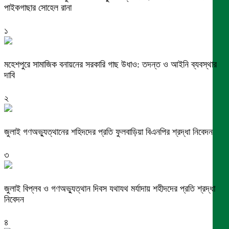
পাইকগাছার সোহেল রানা
১
মহেশপুরে সামাজিক বনায়নের সরকারি গাছ উধাও: তদন্ত ও আইনি ব্যবস্থার
দাবি
২
জুলাই গণঅভ্যুত্থানের শহিদদের প্রতি ফুলবাড়িয়া বিএনপির শ্রদ্ধা নিবেদন
৩
জুলাই বিপ্লব ও গণঅভ্যুত্থান দিবস যথাযথ মর্যাদায় শহীদদের প্রতি শ্রদ্ধা
নিবেদন
৪