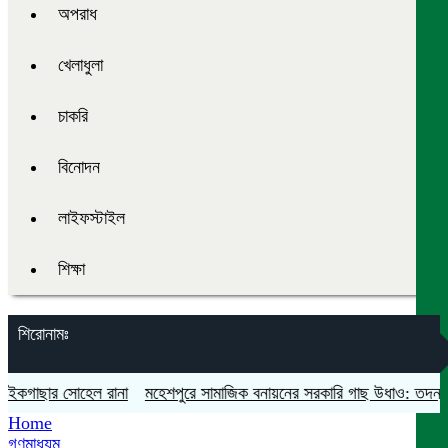
অপরাধ
খেলাধুলা
চাকরি
বিনোদন
লাইফস্টাইল
শিক্ষা
শিরোনামঃ
কগাছার সোহেল রানা
মহেশপুরে সামাজিক বনায়নের সরকারি গাছ উধাও: তদন্ত ও আ
Home
গণমাধ্যম