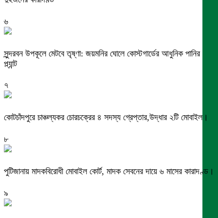
৬
সুন্দরবন উপকূলে মেটবে তৃষ্ণা: জয়মনির ঘোলে কোস্টগার্ডের আধুনিক পানির
প্ল্যান্ট
৭
কোটচাঁদপুরে চাঞ্চল্যকর চোরচক্রের ৪ সদস্য গ্রেপ্তার,উদ্ধার ২টি মোবাইল।
৮
পুটিজানায় মাদকবিরোধী মোবাইল কোর্ট, মাদক সেবনের দায়ে ৬ মাসের কারাদণ্ড।
৯