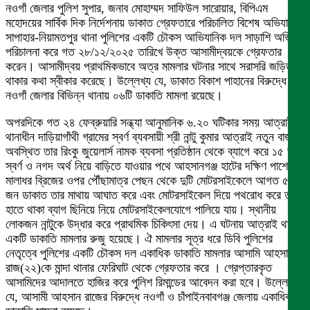
নওগাঁ জেলার পুলিশ সুপার, জনাব মোহাম্মদ সাফিউল সারোয়ার, বিপিএম
মহোদয়ের সার্বিক দিক নির্দেশনায় ডাকাত গ্রেফতারে পরিচালিত বিশেষ অভিযানে
সাপাহার-নিয়ামতপুর থানা পুলিশের একটি চৌকস আভিযানিক দল সাড়াশি অভিযান
পরিচালনা করে গত ২৮/১২/২০২৫ তারিখে উক্ত আসামীদ্বয়কে গ্রেফতার
করেন। আসামীদ্বয় প্রাথমিকভাবে অত্র মামলার ঘটনার সাথে সরাসরি জড়িত
থাকার কথা স্বীকার করেছে। উল্লেখ্য যে, ডাকাত বিকাশ পাহানের বিরুদ্ধে
নওগাঁ জেলার বিভিন্ন থানায় ০৬টি ডাকাতি মামলা রয়েছে।
অপরদিকে গত ২৪ ফেব্রুয়ারি সন্ধ্যা আনুমানিক ৬.২০ ঘটিকার সময় আত্রাই
থানাধীন দাড়িয়াগাঁথী গ্রামের স্বর্ণ ব্যবসায়ী শ্রী নান্টু কুমার আত্রাই নতুন বাজারে
অবস্থিত তার রিংকু জুয়েলার্স নামক ব্যবসা প্রতিষ্ঠান থেকে ব্যাগে করে ১৫ ভরি
স্বর্ণ ও নগদ অর্থ নিয়ে বাড়িতে যাওয়ার পথে আহসানগঞ্জ হাটের দক্ষিণ পাশে
মালাধর ব্রিজের ওপর পৌঁছামাত্র পেছন থেকে দুটি মোটরসাইকেলে আগত ৫
জন ডাকাত তার মাথায় আঘাত করে এবং মোটরসাইকেল দিয়ে পথরোধ করে তার
হাতে থাকা ব্যাগ ছিনিয়ে নিয়ে মোটরসাইকেলযোগে পালিয়ে যায়। স্থানীয়
লোকজন নান্টুকে উদ্ধার করে প্রাথমিক চিকিৎসা দেয়। এ ঘটনায় আত্রাই থানায়
একটি ডাকাতি মামলার রুজু হয়েছে। ঐ মামলার সূত্র ধরে ডিবি পুলিশের
নেতৃত্বে পুলিশের একটি চৌকস দল একাধিক ডাকাতি মামলার আসামি আহসান
রাজ(২২)কে মান্দা থানার ফেরিঘাট থেকে গ্রেফতার করে । গ্রেপ্তারকৃত
আসামিদের আদালতে হাজির করে পুলিশ রিমান্ডের আবেদন করা হবে। উল্লেখ্য
যে, আসামী আহসান রাজের বিরুদ্ধে নওগাঁ ও চাঁপাইনবাবগঞ্জ জেলায় একাধিক