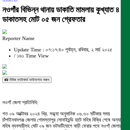
নওগাঁর বিভিন্ন থানায় ডাকাতি মামলায় কুখ্যাত ৪
ডাকাতসহ মোট ০৫ জন গ্রেফতার
Reporter Name
Update Time : ০৭:১৭:৪০ পূর্বাহ্ন, রবিবার, ২ মার্চ ২০২৫
/
১৬১ Time View
📸 নিউজ ফটোকার্ড ডাউনলোড করুন
নওগাঁ জেলা প্রতিনিধি:
গত ০৯ অক্টোবর ২০২৪ খ্রি. সন্ধ্যা অনুমানিক ০৬.৩০ ঘটিকার সময়
চাঁপাইনবাবগঞ্জ জেলার গোমস্তাপুর সোনাইচন্ডি হাটে মহিষ বিক্রি শেষে অন্যান্য
মহিষ ব্যবসায়ীসহ মোট ০৯ জন ভটভটিযোগে বাড়ী ফেরার পথে নওগাঁ জেলার