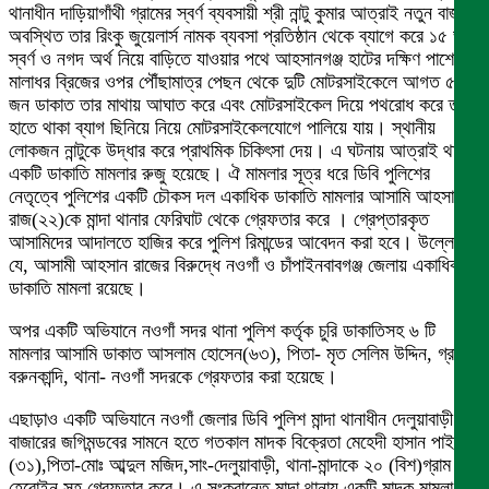
থানাধীন দাড়িয়াগাঁথী গ্রামের স্বর্ণ ব্যবসায়ী শ্রী নান্টু কুমার আত্রাই নতুন বাজারে
অবস্থিত তার রিংকু জুয়েলার্স নামক ব্যবসা প্রতিষ্ঠান থেকে ব্যাগে করে ১৫ ভরি
স্বর্ণ ও নগদ অর্থ নিয়ে বাড়িতে যাওয়ার পথে আহসানগঞ্জ হাটের দক্ষিণ পাশে
মালাধর ব্রিজের ওপর পৌঁছামাত্র পেছন থেকে দুটি মোটরসাইকেলে আগত ৫
জন ডাকাত তার মাথায় আঘাত করে এবং মোটরসাইকেল দিয়ে পথরোধ করে তার
হাতে থাকা ব্যাগ ছিনিয়ে নিয়ে মোটরসাইকেলযোগে পালিয়ে যায়। স্থানীয়
লোকজন নান্টুকে উদ্ধার করে প্রাথমিক চিকিৎসা দেয়। এ ঘটনায় আত্রাই থানায়
একটি ডাকাতি মামলার রুজু হয়েছে। ঐ মামলার সূত্র ধরে ডিবি পুলিশের
নেতৃত্বে পুলিশের একটি চৌকস দল একাধিক ডাকাতি মামলার আসামি আহসান
রাজ(২২)কে মান্দা থানার ফেরিঘাট থেকে গ্রেফতার করে । গ্রেপ্তারকৃত
আসামিদের আদালতে হাজির করে পুলিশ রিমান্ডের আবেদন করা হবে। উল্লেখ্য
যে, আসামী আহসান রাজের বিরুদ্ধে নওগাঁ ও চাঁপাইনবাবগঞ্জ জেলায় একাধিক
ডাকাতি মামলা রয়েছে।
অপর একটি অভিযানে নওগাঁ সদর থানা পুলিশ কর্তৃক চুরি ডাকাতিসহ ৬ টি
মামলার আসামি ডাকাত আসলাম হোসেন(৬৩), পিতা- মৃত সেলিম উদ্দিন, গ্রাম-
বরুনকান্দি, থানা- নওগাঁ সদরকে গ্রেফতার করা হয়েছে।
এছাড়াও একটি অভিযানে নওগাঁ জেলার ডিবি পুলিশ মান্দা থানাধীন দেলুয়াবাড়ী
বাজারের জগিমন্ডবের সামনে হতে গতকাল মাদক বিক্রেতা মেহেদী হাসান পাইলট
(৩১),পিতা-মোঃ আব্দুল মজিদ,সাং-দেলুয়াবাড়ী, থানা-মান্দাকে ২০ (বিশ)গ্রাম
হেরোইন সহ গ্রেফতার করে। এ সংক্রান্তে মান্দা থানায় একটি মাদক মামলা