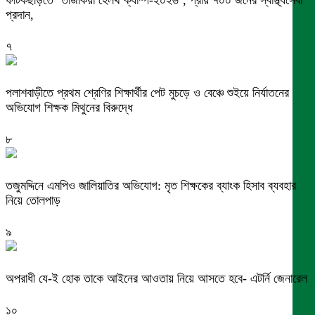
ফটিকছড়িতে ‘তাজকিয়া হেলথ ক্যাম্প-২০২৬’, প্রায় ৭০০ জনের স্বাস্থ্যসেবা
প্রদান,
৭
পলাশবাড়ীতে প্রথম শ্রেণির শিক্ষার্থীর পেট মুচড়ে ও বেঞ্চে শুইয়ে নির্যাতনের
অভিযোগ শিক্ষক মিথুনের বিরুদ্ধে
৮
তজুমদ্দিনে এমপিও জালিয়াতির অভিযোগ: মৃত শিক্ষকের ব্যাংক হিসাব ব্যবহার
নিয়ে তোলপাড়
৯
অপরাধী যে-ই হোক তাকে আইনের আওতায় নিয়ে আসতে হবে- এটর্নি জেনারেল
১০