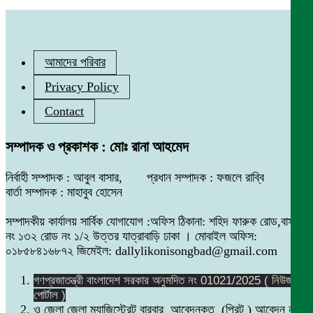
আমাদের পরিবার
Privacy Policy
Contact
সম্পাদক ও প্রকাশক : মোঃ রানা আহমেদ
নির্বাহী সম্পাদক : আবুল বাসার, প্রধান সম্পাদক : ফজলে রাব্বি
বার্তা সম্পাদক : মাহাবুব হোসেন
সম্পাদকীয় কার্যালয় সার্বিক যোগাযোগ :অফিস ঠিকানা: শহিদ ফারুক রোড,বাসা
নং ১৩২ রোড নং ১/২ উত্তর যাত্রাবাড়ি ঢাকা । মোবাইল অফিস:
০১৮৫৮৪১৬৮৭২ জিমেইল: dallylikonisongbad@gmail.com
গণপ্রজাতন্ত্রী বাংলাদেশ সরকার অনুমদিত নং 01021/2025 ( নিউজ
পোর্টাল )
ও জেলা জেলা ম্যাজিস্ট্রেট বারবার আবেদনকৃত (প্রিন্ট ) আবেদন নং