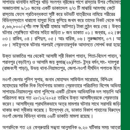
সাপাহার থানাধীন মাইপুর খাড়ি সংলগ্ন ব্রীজের পাশে রাস্তার উপর পৌছামাত্র
অজ্ঞাতনামা ৯/১০ জনের একটি ডাকাতদল ২/৩ টি মাঝারি আমগাছ কেটে
রাস্তায় ফেলে প্রতিবন্ধকতা সৃষ্টি করে ভটভটি যাত্রীদের নামিয়ে শরীরের
বিভিন্নস্থানে ধারালো হাসুয়া দিয়ে কুপিয়ে জখম করে তাদের নিকট থেকে সর্বমোট
৫,৬৬,৮০০/-(পাঁচ লক্ষ ছিষট্টি হাজার আটশত) টাকা লুন্ঠন করে নেয়। উক্ত
ঘটনার প্রেক্ষিতে ঘটনার সহিত জড়িত ৮ জন ডাকাত ০১। জব্বার, ০২।রুবেল,
০৩। রাকিব, ০৪। রশিদুল, ০৫। আঃ বারিক, ০৬। নুরুজ্জামান, ০৭। আলম,
০৮। সাইফুলকে ঘটনার পরপরই গ্রেফতারপূর্বক আদালতে সোপর্দ্দ করা হয়েছে।
উক্ত ডাকাতির পর থেকেই আসামী শ্রী বিকাশ পাহান, পিতা-বিদেশ পাহান, সাং-
পরানপুর (বড়াইল) ও আসামি জয় কুমার(২৬)পিতা- ইন্দ্র বর্মন,সাং- দামপুরা
(রাজবংশী পাড়া), উভয় থানা-নিয়ামতপুর, জেলা-নওগাঁ দীর্ঘদিন পলাতক ছিল।
নওগাঁ জেলার পুলিশ সুপার, জনাব মোহাম্মদ সাফিউল সারোয়ার, বিপিএম
মহোদয়ের সার্বিক দিক নির্দেশনায় ডাকাত গ্রেফতারে পরিচালিত বিশেষ অভিযানে
সাপাহার-নিয়ামতপুর থানা পুলিশের একটি চৌকস আভিযানিক দল সাড়াশি অভিযান
পরিচালনা করে গত ২৮/১২/২০২৫ তারিখে উক্ত আসামীদ্বয়কে গ্রেফতার
করেন। আসামীদ্বয় প্রাথমিকভাবে অত্র মামলার ঘটনার সাথে সরাসরি জড়িত
থাকার কথা স্বীকার করেছে। উল্লেখ্য যে, ডাকাত বিকাশ পাহানের বিরুদ্ধে
নওগাঁ জেলার বিভিন্ন থানায় ০৬টি ডাকাতি মামলা রয়েছে।
অপরদিকে গত ২৪ ফেব্রুয়ারি সন্ধ্যা আনুমানিক ৬.২০ ঘটিকার সময় আত্রাই