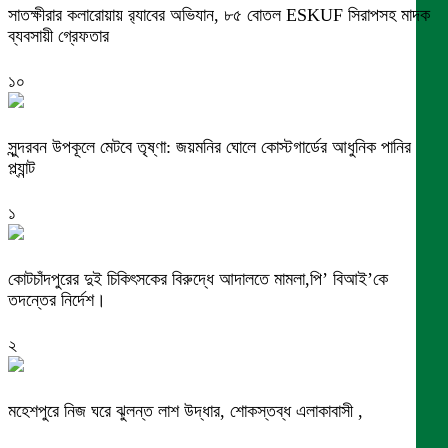
সাতক্ষীরার কলারোয়ায় র‍্যাবের অভিযান, ৮৫ বোতল ESKUF সিরাপসহ মাদক
ব্যবসায়ী গ্রেফতার
১০
সুন্দরবন উপকূলে মেটবে তৃষ্ণা: জয়মনির ঘোলে কোস্টগার্ডের আধুনিক পানির
প্ল্যান্ট
১
কোটচাঁদপুরের দুই চিকিৎসকের বিরুদ্ধে আদালতে মামলা,পি’ বিআই’কে
তদন্তের নির্দেশ।
২
মহেশপুরে নিজ ঘরে ঝুলন্ত লাশ উদ্ধার, শোকস্তব্ধ এলাকাবাসী ,