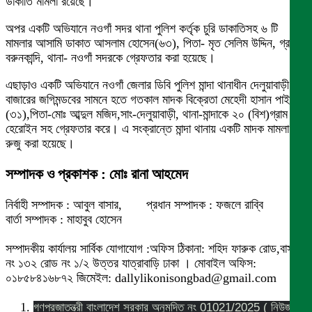
ডাকাতি মামলা রয়েছে।
অপর একটি অভিযানে নওগাঁ সদর থানা পুলিশ কর্তৃক চুরি ডাকাতিসহ ৬ টি
মামলার আসামি ডাকাত আসলাম হোসেন(৬৩), পিতা- মৃত সেলিম উদ্দিন, গ্রাম-
বরুনকান্দি, থানা- নওগাঁ সদরকে গ্রেফতার করা হয়েছে।
এছাড়াও একটি অভিযানে নওগাঁ জেলার ডিবি পুলিশ মান্দা থানাধীন দেলুয়াবাড়ী
বাজারের জগিমন্ডবের সামনে হতে গতকাল মাদক বিক্রেতা মেহেদী হাসান পাইলট
(৩১),পিতা-মোঃ আব্দুল মজিদ,সাং-দেলুয়াবাড়ী, থানা-মান্দাকে ২০ (বিশ)গ্রাম
হেরোইন সহ গ্রেফতার করে। এ সংক্রান্তে মান্দা থানায় একটি মাদক মামলা
রুজু করা হয়েছে।
সম্পাদক ও প্রকাশক : মোঃ রানা আহমেদ
নির্বাহী সম্পাদক : আবুল বাসার, প্রধান সম্পাদক : ফজলে রাব্বি
বার্তা সম্পাদক : মাহাবুব হোসেন
সম্পাদকীয় কার্যালয় সার্বিক যোগাযোগ :অফিস ঠিকানা: শহিদ ফারুক রোড,বাসা
নং ১৩২ রোড নং ১/২ উত্তর যাত্রাবাড়ি ঢাকা । মোবাইল অফিস:
০১৮৫৮৪১৬৮৭২ জিমেইল: dallylikonisongbad@gmail.com
গণপ্রজাতন্ত্রী বাংলাদেশ সরকার অনুমদিত নং 01021/2025 ( নিউজ