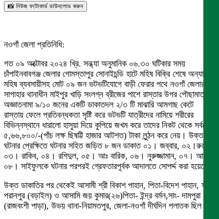
📸 নিউজ ফটোকার্ড ডাউনলোড করুন
নওগাঁ জেলা প্রতিনিধি:
গত ০৯ অক্টোবর ২০২৪ খ্রি. সন্ধ্যা অনুমানিক ০৬.৩০ ঘটিকার সময়
চাঁপাইনবাবগঞ্জ জেলার গোমস্তাপুর সোনাইচন্ডি হাটে মহিষ বিক্রি শেষে অন্যান্য
মহিষ ব্যবসায়ীসহ মোট ০৯ জন ভটভটিযোগে বাড়ী ফেরার পথে নওগাঁ জেলার
সাপাহার থানাধীন মাইপুর খাড়ি সংলগ্ন ব্রীজের পাশে রাস্তার উপর পৌছামাত্র
অজ্ঞাতনামা ৯/১০ জনের একটি ডাকাতদল ২/৩ টি মাঝারি আমগাছ কেটে
রাস্তায় ফেলে প্রতিবন্ধকতা সৃষ্টি করে ভটভটি যাত্রীদের নামিয়ে শরীরের
বিভিন্নস্থানে ধারালো হাসুয়া দিয়ে কুপিয়ে জখম করে তাদের নিকট থেকে সর্বমোট
৫,৬৬,৮০০/-(পাঁচ লক্ষ ছিষট্টি হাজার আটশত) টাকা লুন্ঠন করে নেয়। উক্ত
ঘটনার প্রেক্ষিতে ঘটনার সহিত জড়িত ৮ জন ডাকাত ০১। জব্বার, ০২।রুবেল,
০৩। রাকিব, ০৪। রশিদুল, ০৫। আঃ বারিক, ০৬। নুরুজ্জামান, ০৭। আলম,
০৮। সাইফুলকে ঘটনার পরপরই গ্রেফতারপূর্বক আদালতে সোপর্দ্দ করা হয়েছে।
উক্ত ডাকাতির পর থেকেই আসামী শ্রী বিকাশ পাহান, পিতা-বিদেশ পাহান, সাং-
পরানপুর (বড়াইল) ও আসামি জয় কুমার(২৬)পিতা- ইন্দ্র বর্মন,সাং- দামপুরা
(রাজবংশী পাড়া), উভয় থানা-নিয়ামতপুর, জেলা-নওগাঁ দীর্ঘদিন পলাতক ছিল।