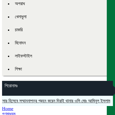
অপরাধ
খেলাধুলা
চাকরি
বিনোদন
লাইফস্টাইল
শিক্ষা
শিরোনামঃ
র হিসেবে সম্মাননাপত্র গ্রহন করেন দিরাই থানার ওসি মোঃ আমিনুল ইসলাম
মদনে প
Home
গণমাধ্যম