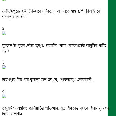
কোটচাঁদপুরের দুই চিকিৎসকের বিরুদ্ধে আদালতে মামলা,পি’ বিআই’কে
তদন্তের নির্দেশ।
১
সুন্দরবন উপকূলে মেটবে তৃষ্ণা: জয়মনির ঘোলে কোস্টগার্ডের আধুনিক পানির
প্ল্যান্ট
২
মহেশপুরে নিজ ঘরে ঝুলন্ত লাশ উদ্ধার, শোকস্তব্ধ এলাকাবাসী ,
৩
তজুমদ্দিনে এমপিও জালিয়াতির অভিযোগ: মৃত শিক্ষকের ব্যাংক হিসাব ব্যবহার
নিয়ে তোলপাড়