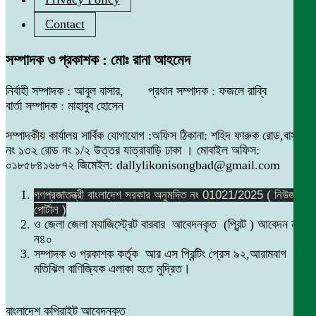
Contact
সম্পাদক ও প্রকাশক : মোঃ রানা আহমেদ
নির্বাহী সম্পাদক : আবুল বাসার, প্রধান সম্পাদক : ফজলে রাব্বি
বার্তা সম্পাদক : মাহাবুব হোসেন
সম্পাদকীয় কার্যালয় সার্বিক যোগাযোগ :অফিস ঠিকানা: শহিদ ফারুক রোড,বাসা
নং ১৩২ রোড নং ১/২ উত্তর যাত্রাবাড়ি ঢাকা । মোবাইল অফিস:
০১৮৫৮৪১৬৮৭২ জিমেইল: dallylikonisongbad@gmail.com
গণপ্রজাতন্ত্রী বাংলাদেশ সরকার অনুমদিত নং 01021/2025 ( নিউজ
পোর্টাল )
ও জেলা জেলা ম্যাজিস্ট্রেট বারবার আবেদনকৃত (প্রিন্ট ) আবেদন নং
ন৪০
সম্পাদক ও প্রকাশক কর্তৃক আর এস প্রিন্টিং প্রেস ৯২,আরামবাগ
মতিঝিল বাণিজ্যিক এলাকা হতে মুদ্রিত।
বাংলাদেশ কপিরাইট আবেদনকৃত