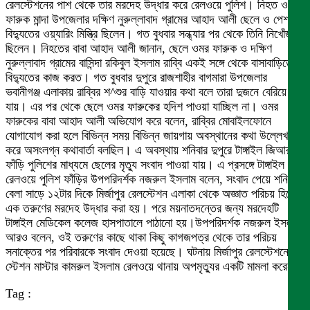
রেলস্টেশনের পাশ থেকে তার মরদেহ উদ্ধার করে রেলওয়ে পুলিশ। নিহত ওমর
ফারুক মান্দা উপজেলার দক্ষিণ নুরুল্লাবাদ গ্রামের আহাদ আলী ছেলে ও পেশায়
বিদ্যুতের ওয়্যারিং মিস্ত্রি ছিলেন। গত বুধবার সন্ধ্যার পর থেকে তিনি নিখোঁজ
ছিলেন। নিহতের বাবা আহাদ আলী জানান, ছেলে ওমর ফারুক ও দক্ষিণ
নুরুল্লাবাদ গ্রামের বাসিন্দা রকিবুল ইসলাম রাব্বি একই সঙ্গে থেকে বাসাবাড়িতে
বিদ্যুতের কাজ করত। গত বুধবার দুপুরে রাজশাহীর বাগমারা উপজেলার
ভবানীগঞ্জ এলাকায় রাব্বির শ^শুর বাড়ি যাওয়ার কথা বলে তারা দুজনে বেরিয়ে
যায়। এর পর থেকে ছেলে ওমর ফারুকের হদিশ পাওয়া যাচ্ছিল না। ওমর
ফারুকের বাবা আহাদ আলী অভিযোগ করে বলেন, রাব্বির মোবাইলফোনে
যোগাযোগ করা হলে বিভিন্ন সময় বিভিন্ন জায়গায় অবস্থানের কথা উল্লেখ
করে অসংলগ্ন কথাবার্তা বলছিল। এ অবস্থায় শনিবার দুপুরে টাঙ্গাইল জিআরপি
ফাঁড়ি পুলিশের মাধ্যমে ছেলের মৃত্যু সংবাদ পাওয়া যায়। এ প্রসঙ্গে টাঙ্গাইল
রেলওয়ে পুলিশ ফাঁড়ির উপপরিদর্শক নজরুল ইসলাম বলেন, সংবাদ পেয়ে শনিবার
বেলা সাড়ে ১২টার দিকে মির্জাপুর রেলস্টেশন এলাকা থেকে অজ্ঞাত পরিচয় হিসেবে
এক তরুণের মরদেহ উদ্ধার করা হয়। পরে ময়নাতদন্তের জন্য মরদেহটি
টাঙ্গাইল মেডিকেল কলেজ হাসপাতালে পাঠানো হয়।উপপরিদর্শক নজরুল ইসলাম
আরও বলেন, ওই তরুণের কাছে থাকা কিছু কাগজপত্র থেকে তার পরিচয়
সনাক্তের পর পরিবারকে সংবাদ দেওয়া হয়েছে। ঘটনায় মির্জাপুর রেলস্টেশনের
স্টেশন মাস্টার কামরুল ইসলাম রেলওয়ে থানায় অপমৃত্যুর একটি মামলা করেন।
Tag :