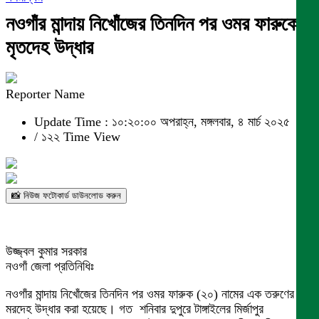
নওগাঁর মান্দায় নিখোঁজের তিনদিন পর ওমর ফারুকের
মৃতদেহ উদ্ধার
Reporter Name
Update Time : ১০:২০:০০ অপরাহ্ন, মঙ্গলবার, ৪ মার্চ ২০২৫
/
১২২ Time View
📸 নিউজ ফটোকার্ড ডাউনলোড করুন
উজ্জ্বল কুমার সরকার
নওগাঁ জেলা প্রতিনিধিঃ
নওগাঁর মান্দায় নিখোঁজের তিনদিন পর ওমর ফারুক (২০) নামের এক তরুণের
মরদেহ উদ্ধার করা হয়েছে। গত শনিবার দুপুরে টাঙ্গাইলের মির্জাপুর