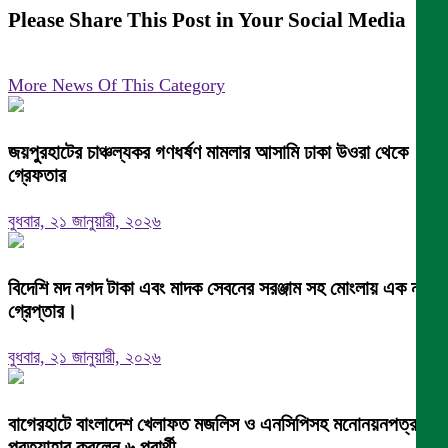
Please Share This Post in Your Social Media
More News Of This Category
জয়পুরহাটের চাঞ্চল্যকর গণধর্ষণ মামলার আসামি ঢাকা উওরা থেকে
গ্রেফতার
বুধবার, ২১ জানুয়ারী, ২০২৬
বিদেশি মদ নগদ টাকা এবং মাদক সেবনের সরঞ্জাম সহ মোংলায় এক নারী
গ্রেপ্তার।
বুধবার, ২১ জানুয়ারী, ২০২৬
বাগেরহাটে বাংলাদেশ খেলাফত মজলিস ও এনসিপিসহ মনোনয়নপত্র
প্রত্যাহার করলেন ৬ প্রার্থী