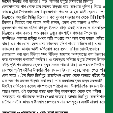
মরদেহ উদ্ধার করা হয়েছে। গত শনিবার দুপুরে টাঙ্গাইলের মির্জাপুর
রেলস্টেশনের পাশ থেকে তার মরদেহ উদ্ধার করে রেলওয়ে পুলিশ। নিহত ওমর
ফারুক মান্দা উপজেলার দক্ষিণ নুরুল্লাবাদ গ্রামের আহাদ আলী ছেলে ও পেশায়
বিদ্যুতের ওয়্যারিং মিস্ত্রি ছিলেন। গত বুধবার সন্ধ্যার পর থেকে তিনি নিখোঁজ
ছিলেন। নিহতের বাবা আহাদ আলী জানান, ছেলে ওমর ফারুক ও দক্ষিণ
নুরুল্লাবাদ গ্রামের বাসিন্দা রকিবুল ইসলাম রাব্বি একই সঙ্গে থেকে বাসাবাড়িতে
বিদ্যুতের কাজ করত। গত বুধবার দুপুরে রাজশাহীর বাগমারা উপজেলার
ভবানীগঞ্জ এলাকায় রাব্বির শ^শুর বাড়ি যাওয়ার কথা বলে তারা দুজনে বেরিয়ে
যায়। এর পর থেকে ছেলে ওমর ফারুকের হদিশ পাওয়া যাচ্ছিল না। ওমর
ফারুকের বাবা আহাদ আলী অভিযোগ করে বলেন, রাব্বির মোবাইলফোনে
যোগাযোগ করা হলে বিভিন্ন সময় বিভিন্ন জায়গায় অবস্থানের কথা উল্লেখ
করে অসংলগ্ন কথাবার্তা বলছিল। এ অবস্থায় শনিবার দুপুরে টাঙ্গাইল জিআরপি
ফাঁড়ি পুলিশের মাধ্যমে ছেলের মৃত্যু সংবাদ পাওয়া যায়। এ প্রসঙ্গে টাঙ্গাইল
রেলওয়ে পুলিশ ফাঁড়ির উপপরিদর্শক নজরুল ইসলাম বলেন, সংবাদ পেয়ে শনিবার
বেলা সাড়ে ১২টার দিকে মির্জাপুর রেলস্টেশন এলাকা থেকে অজ্ঞাত পরিচয় হিসেবে
এক তরুণের মরদেহ উদ্ধার করা হয়। পরে ময়নাতদন্তের জন্য মরদেহটি
টাঙ্গাইল মেডিকেল কলেজ হাসপাতালে পাঠানো হয়।উপপরিদর্শক নজরুল ইসলাম
আরও বলেন, ওই তরুণের কাছে থাকা কিছু কাগজপত্র থেকে তার পরিচয়
সনাক্তের পর পরিবারকে সংবাদ দেওয়া হয়েছে। ঘটনায় মির্জাপুর রেলস্টেশনের
স্টেশন মাস্টার কামরুল ইসলাম রেলওয়ে থানায় অপমৃত্যুর একটি মামলা করেন।