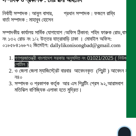
সম্পাদক ও প্রকাশক : মোঃ রানা আহমেদ
নির্বাহী সম্পাদক : আবুল বাসার, প্রধান সম্পাদক : ফজলে রাব্বি
বার্তা সম্পাদক : মাহাবুব হোসেন
সম্পাদকীয় কার্যালয় সার্বিক যোগাযোগ :অফিস ঠিকানা: শহিদ ফারুক রোড,বাসা
নং ১৩২ রোড নং ১/২ উত্তর যাত্রাবাড়ি ঢাকা । মোবাইল অফিস:
০১৮৫৮৪১৬৮৭২ জিমেইল: dallylikonisongbad@gmail.com
গণপ্রজাতন্ত্রী বাংলাদেশ সরকার অনুমদিত নং 01021/2025 ( নিউজ
পোর্টাল )
ও জেলা জেলা ম্যাজিস্ট্রেট বারবার আবেদনকৃত (প্রিন্ট ) আবেদন নং
ন৪০
সম্পাদক ও প্রকাশক কর্তৃক আর এস প্রিন্টিং প্রেস ৯২,আরামবাগ
মতিঝিল বাণিজ্যিক এলাকা হতে মুদ্রিত।