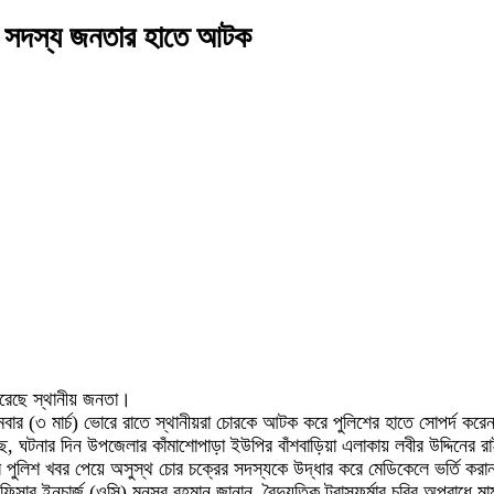
র এক সদস্য জনতার হাতে আটক
 করেছে স্থানীয় জনতা।
বার (৩ মার্চ) ভোরে রাতে স্থানীয়রা চোরকে আটক করে পুলিশের হাতে সোপর্দ ক
ঘটনার দিন উপজেলার কাঁমাশোপাড়া ইউপির বাঁশবাড়িয়া এলাকায় লবীর উদ্দিনের রাইচ
িশ খবর পেয়ে অসুস্থ চোর চক্রের সদস্যকে উদ্ধার করে মেডিকেলে ভর্তি করান।
অফিসার ইনচার্জ (ওসি) মুনসুর রহমান জানান, বৈদ্যুতিক ট্রান্সফর্মার চুরির অপরা