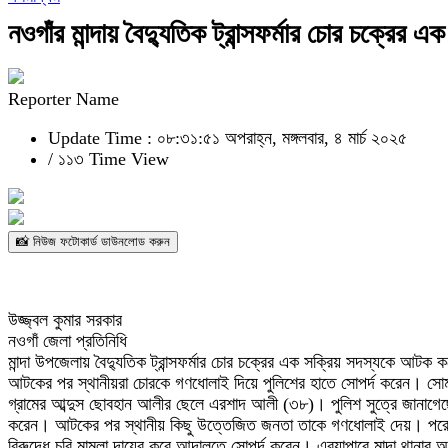
নওগাঁর মান্দায় বৈদ্যুতিক ট্রান্সফর্মার চোর চক্রে
Reporter Name
Update Time : ০৮:৩১:৫১ অপরাহ্ন, মঙ্গলবার, ৪ মার্চ ২০২৫
/
১১৩ Time View
📸 নিউজ ফটোকার্ড ডাউনলোড করুন
উজ্জ্বল কুমার সরকার
নওগাঁ জেলা প্রতিনিধি
মান্দা উপজেলায় বৈদ্যুতিক ট্রান্সফর্মার চোর চক্রের এক সক্রিয় সদস্যকে আটক
আটকের পর স্থানীয়রা চোরকে গণধোলাই দিয়ে পুলিশের হাতে সোপর্দ করেন। সোম
গ্রামের আব্দুস ছোবহান আলীর ছেলে এরশাদ আলী (৩৮)। পুলিশ সুত্রে জানাগেছে, 
করেন। আটকের পর স্থানীয় কিছু উত্তেজিত জনতা তাকে গণধোলাই দেয়। পরে পুল
বিরুদ্ধে চুরি মামলা দায়ের করে আদালতে সোপর্দ করেন। এব্যাপারে মান্দা থানার 