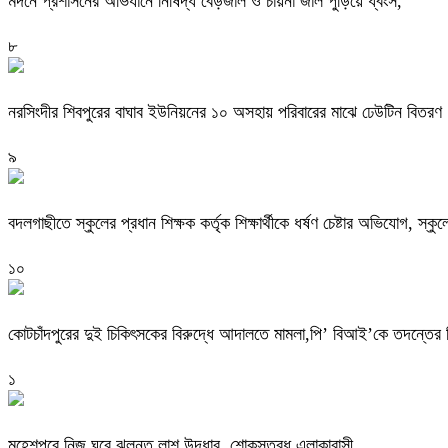
মদনে প্রশাসনের অভিযানে নিষিদ্ধ বেড়জাল ও চায়না জাল পুড়িয়ে ধ্বংস,
৮
নরসিংদীর শিবপুরের বাঘাব ইউনিয়নের ১০ অসহায় পরিবারের মাঝে ঢেউটিন বিতরণ
৯
বদলগাছীতে স্কুলের প্রধান শিক্ষক কর্তৃক শিক্ষার্থীকে ধর্ষণ চেষ্টার অভিযোগ, স্ক
১০
কোটচাঁদপুরের দুই চিকিৎসকের বিরুদ্ধে আদালতে মামলা,পি’ বিআই’কে তদন্তের ন
১
মহেশপুরে নিজ ঘরে ঝুলন্ত লাশ উদ্ধার, শোকস্তব্ধ এলাকাবাসী ,