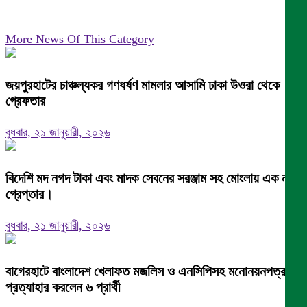
More News Of This Category
জয়পুরহাটের চাঞ্চল্যকর গণধর্ষণ মামলার আসামি ঢাকা উওরা থেকে
গ্রেফতার
বুধবার, ২১ জানুয়ারী, ২০২৬
বিদেশি মদ নগদ টাকা এবং মাদক সেবনের সরঞ্জাম সহ মোংলায় এক নারী
গ্রেপ্তার।
বুধবার, ২১ জানুয়ারী, ২০২৬
বাগেরহাটে বাংলাদেশ খেলাফত মজলিস ও এনসিপিসহ মনোনয়নপত্র
প্রত্যাহার করলেন ৬ প্রার্থী