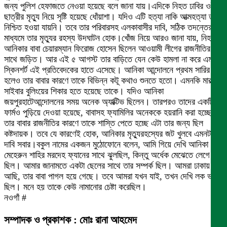
জন্য পুলিশ হেফাজতে নেওয়া হয়েছে বলে জানা যায়।এদিকে নিহত ঢাবির ওই
ছাত্রীর মৃত্যু নিয়ে সৃষ্টি হয়েছে ধোঁয়াশা। যদিও এটি হত্যা নাকি আত্মহত্যা তা
নিশ্চিত হওয়া যায়নি। তবে তার পরিবারসহ এলকাবাসীর দাবি, সঠিক তদন্তের
মাধ্যমে তার মৃত্যুর রহস্য উদঘাটন হোক।খোঁজ নিয়ে আরও জানা যায়, নিহত
আনিকার বাবা চেয়ারম্যান ফিরোজ হোসেন ছিলেন আওয়ামী লীগের রাজনীতির
সাথে জড়িত। আর এই ৫ আগস্ট তার বাড়িতে যেন কেউ হামলা না করে এমন
স্কিনশর্ট এই প্রতিবেদকের হাতে এসেছে। আনিকা আন্দোলনে প্রথম সারির
হলেও তার বাবার কারণে তাকে বিভিন্ন কটূ কথাও শুনতে হতো। এমনকি মারাত্মক
সাইবার বুলিংয়ের শিকার হতে হয়েছে তাকে। যদিও আনিকা
জয়পুরহাটেআন্দোলনের সময় অনেক অ্যাক্টিভ ছিলেন। তারপরও তাদের একটি
ফার্মও পুড়িয়ে দেওয়া হয়েছে, বাবাসহ ফ্যামিলির অনেককে হয়রানি করা হচ্ছে।
তার বাবার রাজনীতির কারণে তাকে শাস্তি পেতে হচ্ছে এটা তার জন্য ছিল
কষ্টদায়ক। তবে যে কারণেই হোক, আনিকার মৃত্যুরহস্যের জট খুলবে এমনটাই
দাবি সবার।বকুল নামের একজন মুঠোফোনে বলেন, আমি গিয়ে দেখি আনিকা
মেহেরুন শাহির মরদেহ ফ্যানের সাথে ঝুলছিল, কিন্তু অর্ধেক মেঝেতে লেগে
ছিল। আমার জানামতে একটা ছেলের সাথে তার সম্পর্ক ছিল। আমরা ঢাকায়
আছি, তার বাবা পাগল হয়ে গেছে। তবে আমরা যখন যাই, তখন দেখি লক ভাঙা
ছিল। মনে হয় তাকে কেউ নামানোর চেষ্টা করেছিল।
নওগাঁ #
সম্পাদক ও প্রকাশক : মোঃ রানা আহমেদ