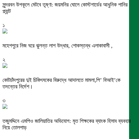
সুন্দরবন উপকূলে মেটবে তৃষ্ণা: জয়মনির ঘোলে কোস্টগার্ডের আধুনিক পানির
প্ল্যান্ট
১
মহেশপুরে নিজ ঘরে ঝুলন্ত লাশ উদ্ধার, শোকস্তব্ধ এলাকাবাসী ,
২
কোটচাঁদপুরের দুই চিকিৎসকের বিরুদ্ধে আদালতে মামলা,পি’ বিআই’কে
তদন্তের নির্দেশ।
৩
তজুমদ্দিনে এমপিও জালিয়াতির অভিযোগ: মৃত শিক্ষকের ব্যাংক হিসাব ব্যবহার
নিয়ে তোলপাড়