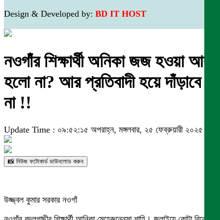
Design & Developed by:
BD IT HOST
নওগাঁর শিক্ষার্থী অনিকা জজ হওয়া আর
হলো না? আর প্রতিবাদী হয়ে দাঁড়াবে
না !!
Update Time : ০৯:৫২:১৫ অপরাহ্ন, মঙ্গলবার, ২৫ ফেব্রুয়ারী ২০২৫
📸 নিউজ ফটোকার্ড ডাউনলোড করুন
উজ্জ্বল কুমার সরকার নওগাঁ
নওগাঁর বদলগাছীর শিক্ষার্থী আনিকা মেহেরুন্নেসা শাহি। জুলাইয়ে কোটা বিরোধী