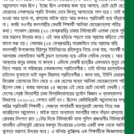
আন্দোলনে সরব ছিল। ইচ্ছে ছিল এলাকায় জজ হয়ে আসবে, ছোট ছোট ছেলে-
মেয়েদের লেখাপড়ার প্রতি উৎসাহ দেবে কিন্তু আসতেছে লাশ হয়ে। তাই জজ
হওয়া আর হলো না, রাস্তায় মাইক হাতে আর কখনও প্রতিবাদী হয়ে দাঁড়াবে
না। বলছি নওগাঁর বদলগাছীর মেধাবী শিক্ষার্থী আনিকা মেহেরুন্নেসা শাহির
কথা। গতকাল রোববার (২৩ ফেব্রুয়ারি) ঢাকার নিউমার্কেট এলাকা থেকে পুলিশ
তার মরদেহ উদ্ধার করে। এই খবর ছড়িয়ে পড়লে তার গ্রামের বাড়িতে শোকের
মাতম শুরু হয়। সোমবার (২৪ ফেব্রুয়ারি) সরেজমিনে তার গ্রামের বাড়ি
বদলগাছী উপজেলার মিঠাপুর ইউনিয়নের রহিমপুরে গিয়ে দেখা যায়, শতবর্ষী দাদা
আলহাজ সোলাইমান আলী মন্ডল হতভম্ব হয়ে এদিক সেদিক দেখছে। আর ফুফু
আক্তার বানুর থামছে না কান্না। এদিকে মেধাবী ছাত্রীর এমনভাবে মৃত্যু মেনে
নিতে পারছে না পরিবারের লোকজনসহ প্রতিবেশীরা। তাই ঘটনার রহস্যউদঘাটন
চাইলেন ফুফাতো ভাই বকুল মিয়াসহ প্রতিবেশীরা। জানা যায়, ইউপি চেয়ারম্যান
ফিরোজ হোসেনের তিন মেয়ে ও এক ছেলের মধ্যে আনিকা মেহেরুন্নেসা শাহি
ছিলেন মেজ। বাবার আদরের ২৪ বছরের এই মেয়ে ছোট থেকেই মেধাবী। তাই
দেশের শ্রেষ্ঠ বিদ্যাপীঠ ঢাকা বিশ্ববিদ্যালয়ের দুর্যোগ বিজ্ঞান ও ব্যবস্থাপনা
বিভাগের ২০২০-২১ সেশনে ভর্তি হন। ছিলেন কোটাবিরোধী আন্দোলনের সম্মুখ
সারির প্রতিবাদী শিক্ষার্থী। সেজন্য পার্শ্ববর্তী জয়পুরহাট জেলায় গিয়ে শুরু
করেছিলেন আন্দোলন। মাইক হাতে অন্যান্য সহপাঠীর সাথে দাঁড়ান রাস্তায়।
রোববার দিনগত রাত ১১টার দিকে নিউমার্কেট থানা পুলিশ রাজধানীর নিউমার্কেট
থানাধীন এলিফ্যান্ট রোডের মকসুদ টাওয়ারের ৮তলার একটি কক্ষ থেকে আনিকার
ঝুলন্ত মরদেহ উদ্ধার করে। এ ঘটনায় বুটেক্সের এক শিক্ষার্থীকে জিজ্ঞাসাবাদের