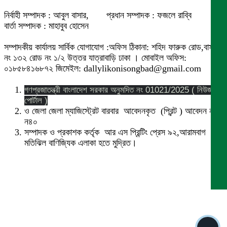
নির্বাহী সম্পাদক : আবুল বাসার, প্রধান সম্পাদক : ফজলে রাব্বি
বার্তা সম্পাদক : মাহাবুব হোসেন
সম্পাদকীয় কার্যালয় সার্বিক যোগাযোগ :অফিস ঠিকানা: শহিদ ফারুক রোড,বাসা
নং ১৩২ রোড নং ১/২ উত্তর যাত্রাবাড়ি ঢাকা । মোবাইল অফিস:
০১৮৫৮৪১৬৮৭২ জিমেইল: dallylikonisongbad@gmail.com
গণপ্রজাতন্ত্রী বাংলাদেশ সরকার অনুমদিত নং 01021/2025 ( নিউজ
পোর্টাল )
ও জেলা জেলা ম্যাজিস্ট্রেট বারবার আবেদনকৃত (প্রিন্ট ) আবেদন নং
ন৪০
সম্পাদক ও প্রকাশক কর্তৃক আর এস প্রিন্টিং প্রেস ৯২,আরামবাগ
মতিঝিল বাণিজ্যিক এলাকা হতে মুদ্রিত।