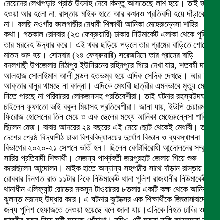
মেয়েদের লেখাপড়ার প্রতি উৎসাহ দেবে কিন্তু আসতেছে লাশ হয়ে। তাই জজ
হওয়া আর হলো না, রাস্তায় মাইক হাতে আর কখনও প্রতিবাদী হয়ে দাঁড়াবে
না। বলছি নওগাঁর বদলগাছীর মেধাবী শিক্ষার্থী আনিকা মেহেরুন্নেসা শাহির
কথা। গতকাল রোববার (২৩ ফেব্রুয়ারি) ঢাকার নিউমার্কেট এলাকা থেকে পুলিশ
তার মরদেহ উদ্ধার করে। এই খবর ছড়িয়ে পড়লে তার গ্রামের বাড়িতে শোকের
মাতম শুরু হয়। সোমবার (২৪ ফেব্রুয়ারি) সরেজমিনে তার গ্রামের বাড়ি
বদলগাছী উপজেলার মিঠাপুর ইউনিয়নের রহিমপুরে গিয়ে দেখা যায়, শতবর্ষী দাদা
আলহাজ সোলাইমান আলী মন্ডল হতভম্ব হয়ে এদিক সেদিক দেখছে। আর ফুফু
আক্তার বানুর থামছে না কান্না। এদিকে মেধাবী ছাত্রীর এমনভাবে মৃত্যু মেনে
নিতে পারছে না পরিবারের লোকজনসহ প্রতিবেশীরা। তাই ঘটনার রহস্যউদঘাটন
চাইলেন ফুফাতো ভাই বকুল মিয়াসহ প্রতিবেশীরা। জানা যায়, ইউপি চেয়ারম্যান
ফিরোজ হোসেনের তিন মেয়ে ও এক ছেলের মধ্যে আনিকা মেহেরুন্নেসা শাহি
ছিলেন মেজ। বাবার আদরের ২৪ বছরের এই মেয়ে ছোট থেকেই মেধাবী। তাই
দেশের শ্রেষ্ঠ বিদ্যাপীঠ ঢাকা বিশ্ববিদ্যালয়ের দুর্যোগ বিজ্ঞান ও ব্যবস্থাপনা
বিভাগের ২০২০-২১ সেশনে ভর্তি হন। ছিলেন কোটাবিরোধী আন্দোলনের সম্মুখ
সারির প্রতিবাদী শিক্ষার্থী। সেজন্য পার্শ্ববর্তী জয়পুরহাট জেলায় গিয়ে শুরু
করেছিলেন আন্দোলন। মাইক হাতে অন্যান্য সহপাঠীর সাথে দাঁড়ান রাস্তায়।
রোববার দিনগত রাত ১১টার দিকে নিউমার্কেট থানা পুলিশ রাজধানীর নিউমার্কেট
থানাধীন এলিফ্যান্ট রোডের মকসুদ টাওয়ারের ৮তলার একটি কক্ষ থেকে আনিকার
ঝুলন্ত মরদেহ উদ্ধার করে। এ ঘটনায় বুটেক্সের এক শিক্ষার্থীকে জিজ্ঞাসাবাদের
জন্য পুলিশ হেফাজতে নেওয়া হয়েছে বলে জানা যায়।এদিকে নিহত ঢাবির ওই