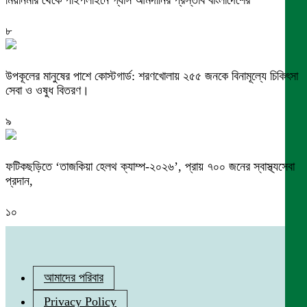
মিয়ানমার থেকে পাইপলাইনে গ্যাস আমদানির প্রস্তাব বাংলাদেশের
৮
উপকূলের মানুষের পাশে কোস্টগার্ড: শরণখোলায় ২৫৫ জনকে বিনামূল্যে চিকিৎসা
সেবা ও ওষুধ বিতরণ।
৯
ফটিকছড়িতে ‘তাজকিয়া হেলথ ক্যাম্প-২০২৬’, প্রায় ৭০০ জনের স্বাস্থ্যসেবা
প্রদান,
১০
আমাদের পরিবার
Privacy Policy