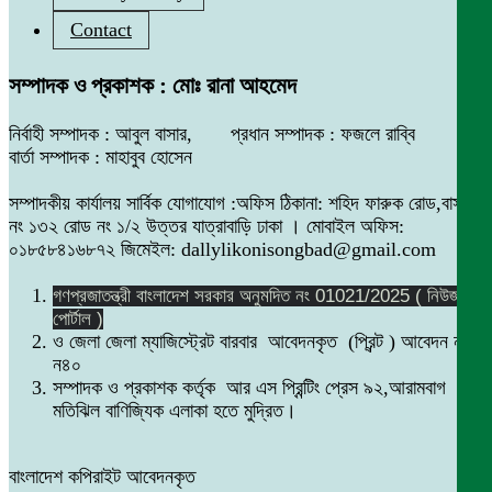
Contact
সম্পাদক ও প্রকাশক : মোঃ রানা আহমেদ
নির্বাহী সম্পাদক : আবুল বাসার, প্রধান সম্পাদক : ফজলে রাব্বি
বার্তা সম্পাদক : মাহাবুব হোসেন
সম্পাদকীয় কার্যালয় সার্বিক যোগাযোগ :অফিস ঠিকানা: শহিদ ফারুক রোড,বাসা
নং ১৩২ রোড নং ১/২ উত্তর যাত্রাবাড়ি ঢাকা । মোবাইল অফিস:
০১৮৫৮৪১৬৮৭২ জিমেইল: dallylikonisongbad@gmail.com
গণপ্রজাতন্ত্রী বাংলাদেশ সরকার অনুমদিত নং 01021/2025 ( নিউজ
পোর্টাল )
ও জেলা জেলা ম্যাজিস্ট্রেট বারবার আবেদনকৃত (প্রিন্ট ) আবেদন নং
ন৪০
সম্পাদক ও প্রকাশক কর্তৃক আর এস প্রিন্টিং প্রেস ৯২,আরামবাগ
মতিঝিল বাণিজ্যিক এলাকা হতে মুদ্রিত।
বাংলাদেশ কপিরাইট আবেদনকৃত