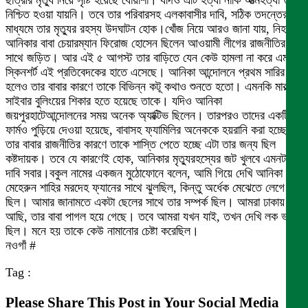
ছাত্রীর মৃত্যু নিয়ে সৃষ্টি হয়েছে ধোঁয়াশা। যদিও এটি হত্যা নাকি আত্মহত্যা তা
নিশ্চিত হওয়া যায়নি। তবে তার পরিবারসহ এলকাবাসীর দাবি, সঠিক তদন্তের
মাধ্যমে তার মৃত্যুর রহস্য উদঘাটন হোক।খোঁজ নিয়ে আরও জানা যায়, নিহত
আনিকার বাবা চেয়ারম্যান ফিরোজ হোসেন ছিলেন আওয়ামী লীগের রাজনীতির
সাথে জড়িত। আর এই ৫ আগস্ট তার বাড়িতে যেন কেউ হামলা না করে এমন
স্কিনশর্ট এই প্রতিবেদকের হাতে এসেছে। আনিকা আন্দোলনে প্রথম সারির
হলেও তার বাবার কারণে তাকে বিভিন্ন কটূ কথাও শুনতে হতো। এমনকি মারাত্মক
সাইবার বুলিংয়ের শিকার হতে হয়েছে তাকে। যদিও আনিকা
জয়পুরহাটেআন্দোলনের সময় অনেক অ্যাক্টিভ ছিলেন। তারপরও তাদের একটি
ফার্মও পুড়িয়ে দেওয়া হয়েছে, বাবাসহ ফ্যামিলির অনেককে হয়রানি করা হচ্ছে।
তার বাবার রাজনীতির কারণে তাকে শাস্তি পেতে হচ্ছে এটা তার জন্য ছিল
কষ্টদায়ক। তবে যে কারণেই হোক, আনিকার মৃত্যুরহস্যের জট খুলবে এমনটাই
দাবি সবার।বকুল নামের একজন মুঠোফোনে বলেন, আমি গিয়ে দেখি আনিকা
মেহেরুন শাহির মরদেহ ফ্যানের সাথে ঝুলছিল, কিন্তু অর্ধেক মেঝেতে লেগে
ছিল। আমার জানামতে একটা ছেলের সাথে তার সম্পর্ক ছিল। আমরা ঢাকায়
আছি, তার বাবা পাগল হয়ে গেছে। তবে আমরা যখন যাই, তখন দেখি লক ভাঙা
ছিল। মনে হয় তাকে কেউ নামানোর চেষ্টা করেছিল।
নওগাঁ #
Tag :
Please Share This Post in Your Social Media