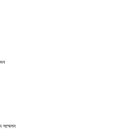
েদন
দ সম্মেলন