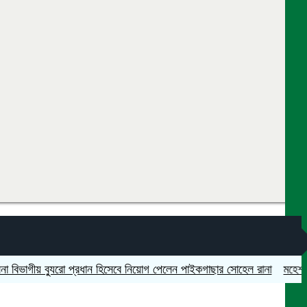
ীয় ব্যুরো প্রধান হিসেবে নিয়োগ পেলেন পাইকগাছার সোহেল রানা
মহেশপুরে সামা