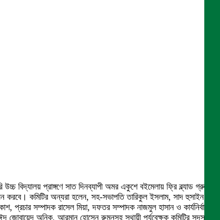
চ্চ বিদ্যালয় প্রাঙ্গণে সাত দিনব্যাপী অমর একুশে বইমেলায় ফ্রি ব্ল্যাড গ্রুপিং
পালন করবে। কমিটির অন্যরা হলেন, সহ-সভাপতি তারিকুল ইসলাম, সাদ হুসাইন ও
, প্রচার সম্পাদক রাসেল মিয়া, দফতর সম্পাদক নাজমুল হাসান ও কার্যনির্বাহী
 সাঈদ জোবায়েদ অনিক, আরমান হোসেন রুমনসহ স্থায়ী পর্যবেক্ষক কমিটির সদস্য