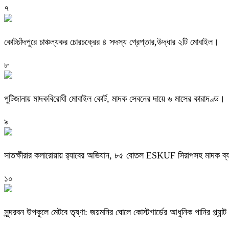
৭
কোটচাঁদপুরে চাঞ্চল্যকর চোরচক্রের ৪ সদস্য গ্রেপ্তার,উদ্ধার ২টি মোবাইল।
৮
পুটিজানায় মাদকবিরোধী মোবাইল কোর্ট, মাদক সেবনের দায়ে ৬ মাসের কারাদণ্ড।
৯
সাতক্ষীরার কলারোয়ায় র‍্যাবের অভিযান, ৮৫ বোতল ESKUF সিরাপসহ মাদক ব্য
১০
সুন্দরবন উপকূলে মেটবে তৃষ্ণা: জয়মনির ঘোলে কোস্টগার্ডের আধুনিক পানির প্ল্যান্ট