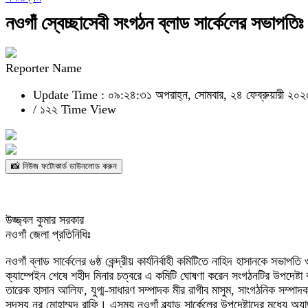
নওগাঁ স্বেচ্ছাসেবী সংগঠন ব্লাড সার্কেলের সভাপতিঃ
Reporter Name
Update Time : ০৯:২৪:৩১ অপরাহ্ন, সোমবার, ২৪ ফেব্রুয়ারী ২০২
/
১২২ Time View
📸 নিউজ ফটোকার্ড ডাউনলোড করুন
উজ্জ্বল কুমার সরকার
নওগাঁ জেলা প্রতিনিধিঃ
নওগাঁ ব্লাড সার্কেলের ৬ষ্ঠ কেন্দ্রীয় কার্যনির্বাহী কমিটিতে নাহিদ হাসানকে সভ
ক্যাম্পেইন শেষে শহীদ মিনার চত্বরে এ কমিটি ঘোষণা করেন সংগঠনটির উপদেষ্
তারেক হাসান আলিফ, যুগ্ম-সাধারণ সম্পাদক মীর রাগীব মাসুম, সাংগঠনিক সম্পাদ
সদস্য নূর মোহাম্মদ রাফি। এসময় নওগাঁ ব্ল্যাড সার্কেলের উপদেষ্টাদের মধ্যে