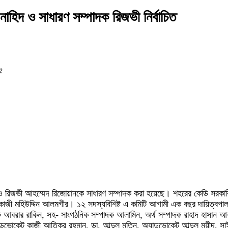
 নাহিদ ও সাধারণ সম্পাদক রিজভী নির্বাচিত
৫
াপতি ও রিজভী আহম্মেদ রিজোয়ানকে সাধারণ সম্পাদক করা হয়েছে। শহরের কেডি সরকারি উ
টা কাজী মহিউদ্দিন আলমগীর। ১২ সদস্যবিশিষ্ট এ কমিটি আগামী এক বছর দায়িত্ব
ক আবরার রাকিন, সহ- সাংগঠনিক সম্পাদক আলামিন, অর্থ সম্পাদক রাহাদ হাসান আকাশ
 অ্যাডভোকেট কাজী আতিকুর রহমান, ডা. আব্দুল মতিন, অ্যাডভোকেট আব্দুল মুয়ীদ,