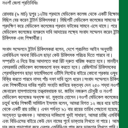
নওগাঁ জেলা প্রতিনিধিঃ
রোববার (৯ মার্চ) দুপুর ১২টায় প্রথমে মেডিকেল কলেজ থেকে একটি বিক্ষোভ
মিছিল বের করেন ইন্টার্ন চিকিৎসকরা। মিছিলটি মেডিকেল কলেজের সামনের সড়ক
প্রদক্ষিণ করে মেডিকেল কলেজের প্রধান ফটকের সামনে এসে থামে। পরে
মেডিকেল কলেজের হলরুমে দাবি আদায়ের লক্ষ্যে সংবাদ সম্মেলন করেন ইন্টার্ন
চিকিৎসক এবং শিক্ষার্থীরা।
সংবাদ সম্মেলনে ইন্টার্ন চিকিৎসকরা বলেন, দেশে প্রচলিত আইন অনুযায়ী
এমবিবিএস অথবা বিডিএস ছাড়া কেউ চিকিৎসক পরিচয় দিতে পারবে না।
সম্প্রতি এ নিয়ে উচ্চ আদালতে করা রিট দ্রুত খারিজ করতে হবে। মানহীন
বেসরকারি মেডিকেল কলেজগুলো বন্ধ করতে হবে। রেজিস্টার্ড চিকিৎসকের
প্রেসক্রিপশন ছাড়া ফার্মেসিগুলো ওটিসি লিস্টের বাইরে কোনো প্রকার ওষুধ
বিক্রি করতে পারবে নাসহ পাঁচ দফা দাবি তুলে ধরেন।সংবাদ সম্মেলনে চিকিৎসক
এবং শিক্ষার্থীদের দাবির প্রতি সংহতি জানিয়ে বক্তব্য দেন ২৫০ শয্যা নওগাঁ
জেনারেল হাসপাতালের তত্ত্বাবধায়ক ডা. জাহিদ নজরুল চৌধুরী ও নওগাঁ
মেডিকেল কলেজের অধ্যক্ষ ডা. মুক্তার হোসেন।নওগাঁ মেডিকেল কলেজের
চতুর্থ বর্ষের শিক্ষার্থী সামিউল ইসলাম বলেন, আমরা বিগত ১২ বছর ধরে হাইকোর্ট
থেকে একটি রায় চাচ্ছি। এখন পর্যন্ত ৯১ বার রায়ের তারিখ পেছানো হয়েছে, যা
অত্যন্ত দুঃখজনক। আমাদের দাবিগুলো খুবই সাধারণ, আমরা চাচ্ছি এমবিবিএস
এবং বিডিএসের বাইরে কেউ যেন নামের পূর্বে ডাক্তার লিখতে না পারে। আমরা
চার বছর পড়াশোনা করে এরপর এমবিবিএস পাস করে ডাক্তার লিখতে পারি।