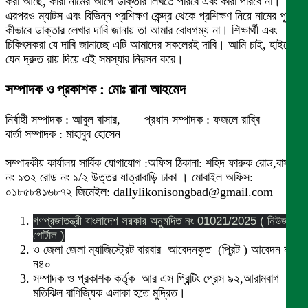
করা আছে, কারা নামের আগে ডাক্তার লিখতে পারবে এবং কারা পারবে না।
এরপরও ম্যাটস এবং বিভিন্ন প্রশিক্ষণ কেন্দ্র থেকে প্রশিক্ষণ নিয়ে নামের পূর্বে
কীভাবে ডাক্তার লেখার দাবি জানায় তা আমার বোধগম্য না। শিক্ষার্থী এবং
চিকিৎসকরা যে দাবি জানাচ্ছে এটি আমাদের সকলেরই দাবি। আমি চাই, হাইকোর্ট
যেন দ্রুত রায় দিয়ে এই সমস্যার নিরসন করে।
সম্পাদক ও প্রকাশক : মোঃ রানা আহমেদ
নির্বাহী সম্পাদক : আবুল বাসার, প্রধান সম্পাদক : ফজলে রাব্বি
বার্তা সম্পাদক : মাহাবুব হোসেন
সম্পাদকীয় কার্যালয় সার্বিক যোগাযোগ :অফিস ঠিকানা: শহিদ ফারুক রোড,বাসা
নং ১৩২ রোড নং ১/২ উত্তর যাত্রাবাড়ি ঢাকা । মোবাইল অফিস:
০১৮৫৮৪১৬৮৭২ জিমেইল: dallylikonisongbad@gmail.com
গণপ্রজাতন্ত্রী বাংলাদেশ সরকার অনুমদিত নং 01021/2025 ( নিউজ
পোর্টাল )
ও জেলা জেলা ম্যাজিস্ট্রেট বারবার আবেদনকৃত (প্রিন্ট ) আবেদন নং
ন৪০
সম্পাদক ও প্রকাশক কর্তৃক আর এস প্রিন্টিং প্রেস ৯২,আরামবাগ
মতিঝিল বাণিজ্যিক এলাকা হতে মুদ্রিত।