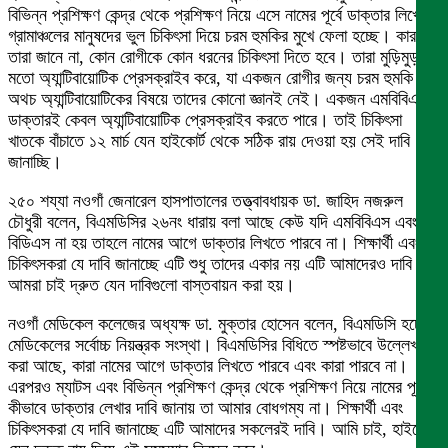
বিভিন্ন প্রশিক্ষণ কেন্দ্র থেকে প্রশিক্ষণ নিয়ে এসে নামের পূর্বে ডাক্তার লিখে
গ্রামাঞ্চলের মানুষদের ভুল চিকিৎসা দিয়ে চরম হুমকির মুখে ফেলা হচ্ছে। কারণ
তারা জানে না, কোন রোগীকে কোন ধরনের চিকিৎসা দিতে হবে। তারা মুড়িমুড়কির
মতো অ্যান্টিবায়োটিক প্রেসক্রাইব করে, যা একজন রোগীর জন্য চরম হুমকি।
অথচ অ্যান্টিবায়োটিকের বিষয়ে তাদের কোনো জ্ঞানই নেই। একজন এমবিবিএস
ডাক্তারই কেবল অ্যান্টিবায়োটিক প্রেসক্রাইব করতে পারে। তাই চিকিৎসা
খাতকে বাঁচাতে ১২ মার্চ যেন হাইকোর্ট থেকে সঠিক রায় দেওয়া হয় সেই দাবি
জানাচ্ছি।
২৫০ শয্যা নওগাঁ জেনারেল হাসপাতালের তত্ত্বাবধায়ক ডা. জাহিদ নজরুল
চৌধুরী বলেন, বিএমডিসির ২৬নং ধারায় বলা আছে কেউ যদি এমবিবিএস এবং
বিডিএস না হয় তাহলে নামের আগে ডাক্তার লিখতে পারবে না। শিক্ষার্থী এবং
চিকিৎসকরা যে দাবি জানাচ্ছে এটি শুধু তাদের একার নয় এটি আমাদেরও দাবি।
আমরা চাই দ্রুত যেন দাবিগুলো বাস্তবায়ন করা হয়।
নওগাঁ মেডিকেল কলেজের অধ্যক্ষ ডা. মুক্তার হোসেন বলেন, বিএমডিসি হচ্ছে
মেডিকেলের সর্বোচ্চ নিয়ন্ত্রক সংস্থা। বিএমডিসির বিধিতে স্পষ্টভাবে উল্লেখ
করা আছে, কারা নামের আগে ডাক্তার লিখতে পারবে এবং কারা পারবে না।
এরপরও ম্যাটস এবং বিভিন্ন প্রশিক্ষণ কেন্দ্র থেকে প্রশিক্ষণ নিয়ে নামের পূর্বে
কীভাবে ডাক্তার লেখার দাবি জানায় তা আমার বোধগম্য না। শিক্ষার্থী এবং
চিকিৎসকরা যে দাবি জানাচ্ছে এটি আমাদের সকলেরই দাবি। আমি চাই, হাইকোর্ট