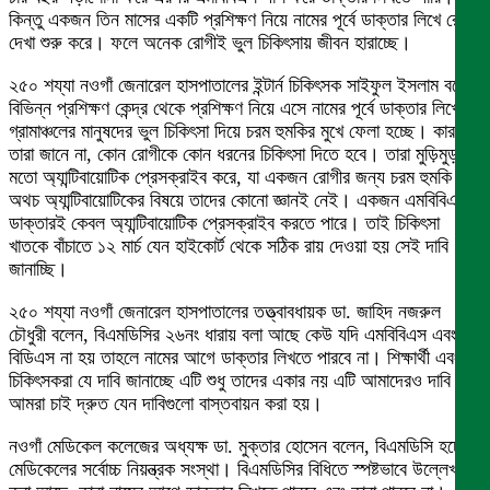
কিন্তু একজন তিন মাসের একটি প্রশিক্ষণ নিয়ে নামের পূর্বে ডাক্তার লিখে রোগী
দেখা শুরু করে। ফলে অনেক রোগীই ভুল চিকিৎসায় জীবন হারাচ্ছে।
২৫০ শয্যা নওগাঁ জেনারেল হাসপাতালের ইন্টার্ন চিকিৎসক সাইফুল ইসলাম বলেন,
বিভিন্ন প্রশিক্ষণ কেন্দ্র থেকে প্রশিক্ষণ নিয়ে এসে নামের পূর্বে ডাক্তার লিখে
গ্রামাঞ্চলের মানুষদের ভুল চিকিৎসা দিয়ে চরম হুমকির মুখে ফেলা হচ্ছে। কারণ
তারা জানে না, কোন রোগীকে কোন ধরনের চিকিৎসা দিতে হবে। তারা মুড়িমুড়কির
মতো অ্যান্টিবায়োটিক প্রেসক্রাইব করে, যা একজন রোগীর জন্য চরম হুমকি।
অথচ অ্যান্টিবায়োটিকের বিষয়ে তাদের কোনো জ্ঞানই নেই। একজন এমবিবিএস
ডাক্তারই কেবল অ্যান্টিবায়োটিক প্রেসক্রাইব করতে পারে। তাই চিকিৎসা
খাতকে বাঁচাতে ১২ মার্চ যেন হাইকোর্ট থেকে সঠিক রায় দেওয়া হয় সেই দাবি
জানাচ্ছি।
২৫০ শয্যা নওগাঁ জেনারেল হাসপাতালের তত্ত্বাবধায়ক ডা. জাহিদ নজরুল
চৌধুরী বলেন, বিএমডিসির ২৬নং ধারায় বলা আছে কেউ যদি এমবিবিএস এবং
বিডিএস না হয় তাহলে নামের আগে ডাক্তার লিখতে পারবে না। শিক্ষার্থী এবং
চিকিৎসকরা যে দাবি জানাচ্ছে এটি শুধু তাদের একার নয় এটি আমাদেরও দাবি।
আমরা চাই দ্রুত যেন দাবিগুলো বাস্তবায়ন করা হয়।
নওগাঁ মেডিকেল কলেজের অধ্যক্ষ ডা. মুক্তার হোসেন বলেন, বিএমডিসি হচ্ছে
মেডিকেলের সর্বোচ্চ নিয়ন্ত্রক সংস্থা। বিএমডিসির বিধিতে স্পষ্টভাবে উল্লেখ