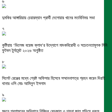
৬
দুমকির আঙ্গারিয়ায় চেয়ারম্যান প্রার্থী দেলোয়ার খানের মতবিনিময় সভা
৭
কুষ্টিয়ায় ‘ভিলেজ বয়েজ ক্লাব’র উদ্যোগে মাদকবিরোধী ও সচেতনতামূলক মিনি
ফুটবল টুর্নামেন্ট ২০২৬ অনুষ্ঠিত
৮
সিলেট রেঞ্জের মধ্যে শ্রেষ্ট অফিসার হিসেবে সম্মাননাপত্র গ্রহন করেন দিরাই
থানার ওসি মোঃ আমিনুল ইসলাম
৯
মদনে প্রশাসনের অভিযানে নিষিদ্ধ বেড়জাল ও চায়না জাল পুড়িয়ে ধ্বংস,