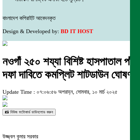
বাংলাদেশ কপিরাইট আবেদনকৃত
Design & Developed by:
BD IT HOST
নওগাঁ ২৫০ শয্যা বিশিষ্ট হাসপাতাল পাঁচ
দফা দাবিতে কমপ্লিট শাটডাউন ঘোষণা
Update Time : ০৭:০৬:৫৬ অপরাহ্ন, সোমবার, ১০ মার্চ ২০২৫
📸 নিউজ ফটোকার্ড ডাউনলোড করুন
উজ্জ্বল কুমার সরকার