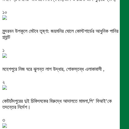
১০
সুন্দরবন উপকূলে মেটবে তৃষ্ণা: জয়মনির ঘোলে কোস্টগার্ডের আধুনিক পানির
প্ল্যান্ট
১
মহেশপুরে নিজ ঘরে ঝুলন্ত লাশ উদ্ধার, শোকস্তব্ধ এলাকাবাসী ,
২
কোটচাঁদপুরের দুই চিকিৎসকের বিরুদ্ধে আদালতে মামলা,পি’ বিআই’কে
তদন্তের নির্দেশ।
৩