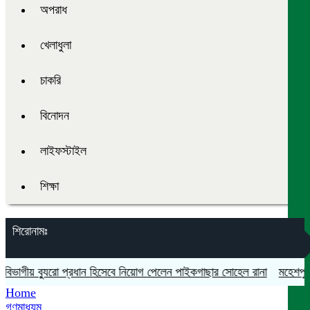
অপরাধ
খেলাধুলা
চাকরি
বিনোদন
লাইফস্টাইল
শিক্ষা
শিরোনামঃ
গীয় ব্যুরো প্রধান হিসেবে নিয়োগ পেলেন পাইকগাছার সোহেল রানা
মহেশপুরে সাম
Home
গণমাধ্যম