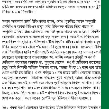
প্রদক্ষিণ করে মেডিকেল কলেজের প্রধান ফটকের সামনে এসে থামে। পরে
মেডিকেল কলেজের হলরুমে দাবি আদায়ের লক্ষ্যে সংবাদ সম্মেলন করেন ইন্টার্ন
চিকিৎসক এবং শিক্ষার্থীরা।
সংবাদ সম্মেলনে ইন্টার্ন চিকিৎসকরা বলেন, দেশে প্রচলিত আইন অনুযায়ী
এমবিবিএস অথবা বিডিএস ছাড়া কেউ চিকিৎসক পরিচয় দিতে পারবে না।
সম্প্রতি এ নিয়ে উচ্চ আদালতে করা রিট দ্রুত খারিজ করতে হবে। মানহীন
বেসরকারি মেডিকেল কলেজগুলো বন্ধ করতে হবে। রেজিস্টার্ড চিকিৎসকের
প্রেসক্রিপশন ছাড়া ফার্মেসিগুলো ওটিসি লিস্টের বাইরে কোনো প্রকার ওষুধ
বিক্রি করতে পারবে নাসহ পাঁচ দফা দাবি তুলে ধরেন।সংবাদ সম্মেলনে চিকিৎসক
এবং শিক্ষার্থীদের দাবির প্রতি সংহতি জানিয়ে বক্তব্য দেন ২৫০ শয্যা নওগাঁ
জেনারেল হাসপাতালের তত্ত্বাবধায়ক ডা. জাহিদ নজরুল চৌধুরী ও নওগাঁ
মেডিকেল কলেজের অধ্যক্ষ ডা. মুক্তার হোসেন।নওগাঁ মেডিকেল কলেজের
চতুর্থ বর্ষের শিক্ষার্থী সামিউল ইসলাম বলেন, আমরা বিগত ১২ বছর ধরে হাইকোর্ট
থেকে একটি রায় চাচ্ছি। এখন পর্যন্ত ৯১ বার রায়ের তারিখ পেছানো হয়েছে, যা
অত্যন্ত দুঃখজনক। আমাদের দাবিগুলো খুবই সাধারণ, আমরা চাচ্ছি এমবিবিএস
এবং বিডিএসের বাইরে কেউ যেন নামের পূর্বে ডাক্তার লিখতে না পারে। আমরা
চার বছর পড়াশোনা করে এরপর এমবিবিএস পাস করে ডাক্তার লিখতে পারি।
কিন্তু একজন তিন মাসের একটি প্রশিক্ষণ নিয়ে নামের পূর্বে ডাক্তার লিখে রোগী
দেখা শুরু করে। ফলে অনেক রোগীই ভুল চিকিৎসায় জীবন হারাচ্ছে।
২৫০ শয্যা নওগাঁ জেনারেল হাসপাতালের ইন্টার্ন চিকিৎসক সাইফুল ইসলাম বলেন,