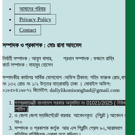
আমাদের পরিবার
Privacy Policy
Contact
সম্পাদক ও প্রকাশক : মোঃ রানা আহমেদ
নির্বাহী সম্পাদক : আবুল বাসার, প্রধান সম্পাদক : ফজলে রাব্বি
বার্তা সম্পাদক : মাহাবুব হোসেন
সম্পাদকীয় কার্যালয় সার্বিক যোগাযোগ :অফিস ঠিকানা: শহিদ ফারুক রোড,বাসা
নং ১৩২ রোড নং ১/২ উত্তর যাত্রাবাড়ি ঢাকা । মোবাইল অফিস:
০১৮৫৮৪১৬৮৭২ জিমেইল: dallylikonisongbad@gmail.com
গণপ্রজাতন্ত্রী বাংলাদেশ সরকার অনুমদিত নং 01021/2025 ( নিউজ
পোর্টাল )
ও জেলা জেলা ম্যাজিস্ট্রেট বারবার আবেদনকৃত (প্রিন্ট ) আবেদন নং
ন৪০
সম্পাদক ও প্রকাশক কর্তৃক আর এস প্রিন্টিং প্রেস ৯২,আরামবাগ
মতিঝিল বাণিজ্যিক এলাকা হতে মুদ্রিত।