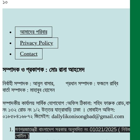
১০
আমাদের পরিবার
Privacy Policy
Contact
সম্পাদক ও প্রকাশক : মোঃ রানা আহমেদ
নির্বাহী সম্পাদক : আবুল বাসার, প্রধান সম্পাদক : ফজলে রাব্বি
বার্তা সম্পাদক : মাহাবুব হোসেন
সম্পাদকীয় কার্যালয় সার্বিক যোগাযোগ :অফিস ঠিকানা: শহিদ ফারুক রোড,বাসা
নং ১৩২ রোড নং ১/২ উত্তর যাত্রাবাড়ি ঢাকা । মোবাইল অফিস:
০১৮৫৮৪১৬৮৭২ জিমেইল: dallylikonisongbad@gmail.com
গণপ্রজাতন্ত্রী বাংলাদেশ সরকার অনুমদিত নং 01021/2025 ( নিউজ
পোর্টাল )