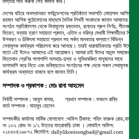
বিস্তার লাভ করুক সেই কামনা করি।
দেশের বাইরে অবস্থানরত ফাউন্ডেশনের প্রতিষ্ঠাতা সভাপতি মোহাম্মদ আশিকুর
রহমান আশিক মুঠোফোনের মাধ্যমে দৈনিক লিখনী সংবাদকে জানান আমাদের এই
সংগঠন প্রতিষ্ঠালগ্ন থেকে বিনামূল্যে রক্তদান, রক্তের গ্রুপ নির্ণয়, শীতবস্ত্র
বিতরণ, বন্যায় ত্রাণ সহায়তা প্রদান, এতিম ও দরিদ্র মেধাবী শিক্ষার্থীদের শিক্ষা
উপকরণ ও চিকিৎসা সহায়তা প্রদান সহ সর্বদা মানবতার কল্যাণে বিভিন্ন
সেবামূলক কার্যক্রম পরিচালনা করে আসছে। তারই ধারাবাহিকতায় প্রতি ঈদের
মতো এই ঈদেও আমাদের এই আয়োজন। আমরা চাই ঈদের আনন্দ সমাজের
বিত্তবান শ্রেণির পাশাপাশি অসহায়-দুস্থ ও সুবিধাবঞ্চিত মানুষদের সাথে
ভাগাভাগি করে নিতে এবং ভবিষ্যতেও সংগঠনের পক্ষ থেকে সকল সেবামূলক
কার্যক্রম অব্যাহত থাকবে বলে জানান তিনি।
সম্পাদক ও প্রকাশক : মোঃ রানা আহমেদ
নির্বাহী সম্পাদক : আবুল বাসার, প্রধান সম্পাদক : ফজলে রাব্বি
বার্তা সম্পাদক : মাহাবুব হোসেন
সম্পাদকীয় কার্যালয় সার্বিক যোগাযোগ :অফিস ঠিকানা: শহিদ ফারুক রোড,বাসা
নং ১৩২ রোড নং ১/২ উত্তর যাত্রাবাড়ি ঢাকা । মোবাইল অফিস:
০১৮৫৮৪১৬৮৭২ জিমেইল: dallylikonisongbad@gmail.com