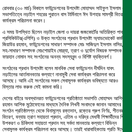
রোববার (৩০ মার্চ) বিকালে ফাউন্ডেশনের উপদেষ্টা মোহাম্মদ সাইফুল ইসলাম এর
সভাপতিত্বে নড়াইল শহরের পুরাতন বাস টার্মিনালে ঈদ উপহার সামগ্রী বিতরণ
কার্যক্রম পরিচালনা করেন।
এ সময় উপস্থিত ছিলেন নড়াইল জেলা ও দায়রা জজকোর্টের অতিরিক্ত পাবলিক
প্রসিকিউটর(এপিপি) ও উক্ত সংগঠনের প্রধান উপদেষ্টা অ্যাডভোকেট কাজী
জিয়াউর রহমান, ফাউন্ডেশনের সাধারণ সম্পাদক মোঃ সাজিদুল ইসলাম নাসির,
সহ-সাধারণ সম্পাদক মোঃশোয়াইব মোল্ল্যা, ত্রাণ ও দুর্যোগ বিষয়ক সম্পাদক
ফারহান নোমান সহ সংগঠনের অনন্য সদস্যবৃন্দ ও বিশিষ্ট ব্যক্তিবর্গ।
সংগঠনের প্রধান উপদেষ্টা বলেন মানবিক সেবা ফাউন্ডেশন দীর্ঘদিন যাবৎ
নড়াইলের আর্তমানবতার কল্যাণে নানামুখী সেবা কার্যক্রম পরিচালনা করে
আসছে। আমি এই সংগঠনের সকল সেবামূলক কার্যক্রম ভবিষ্যতে আরও
বিস্তার লাভ করুক সেই কামনা করি।
দেশের বাইরে অবস্থানরত ফাউন্ডেশনের প্রতিষ্ঠাতা সভাপতি মোহাম্মদ আশিকুর
রহমান আশিক মুঠোফোনের মাধ্যমে দৈনিক লিখনী সংবাদকে জানান আমাদের এই
সংগঠন প্রতিষ্ঠালগ্ন থেকে বিনামূল্যে রক্তদান, রক্তের গ্রুপ নির্ণয়, শীতবস্ত্র
বিতরণ, বন্যায় ত্রাণ সহায়তা প্রদান, এতিম ও দরিদ্র মেধাবী শিক্ষার্থীদের শিক্ষা
উপকরণ ও চিকিৎসা সহায়তা প্রদান সহ সর্বদা মানবতার কল্যাণে বিভিন্ন
সেবামূলক কার্যক্রম পরিচালনা করে আসছে। তারই ধারাবাহিকতায় প্রতি ঈদের