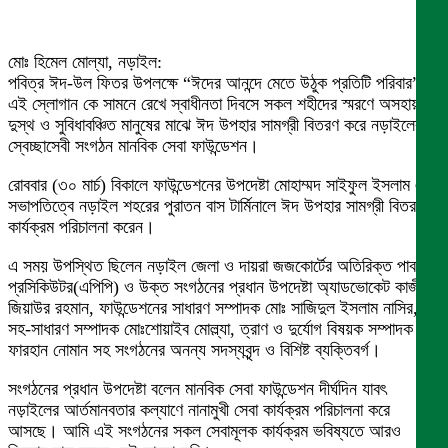
মোঃ হিমেল মোল্যা, নড়াইল:
পবিত্র ঈদ-উল ফিতর উপলক্ষে “ঈদের আনন্দে মেতে উঠুক প্রতিটি পরিবার”
এই স্লোগান কে সামনে রেখে স্বাধীনতা দিবসে সকল শহীদের স্মরণে অসহায়-
দুস্থ ও সুবিধাবঞ্চিত মানুষের মাঝে ঈদ উপহার সামগ্রী বিতরণ করে নড়াইলের
স্বেচ্ছাসেবী সংগঠন মানবিক সেবা ফাউন্ডেশন।
রোববার (৩০ মার্চ) বিকালে ফাউন্ডেশনের উপদেষ্টা মোহাম্মদ সাইফুল ইসলাম এর
সভাপতিত্বে নড়াইল শহরের পুরাতন বাস টার্মিনালে ঈদ উপহার সামগ্রী বিতরণ
কার্যক্রম পরিচালনা করেন।
এ সময় উপস্থিত ছিলেন নড়াইল জেলা ও দায়রা জজকোর্টের অতিরিক্ত পাবলিক
প্রসিকিউটর(এপিপি) ও উক্ত সংগঠনের প্রধান উপদেষ্টা অ্যাডভোকেট কাজী
জিয়াউর রহমান, ফাউন্ডেশনের সাধারণ সম্পাদক মোঃ সাজিদুল ইসলাম নাসির,
সহ-সাধারণ সম্পাদক মোঃশোয়াইব মোল্ল্যা, ত্রাণ ও দুর্যোগ বিষয়ক সম্পাদক
ফারহান নোমান সহ সংগঠনের অনন্য সদস্যবৃন্দ ও বিশিষ্ট ব্যক্তিবর্গ।
সংগঠনের প্রধান উপদেষ্টা বলেন মানবিক সেবা ফাউন্ডেশন দীর্ঘদিন যাবৎ
নড়াইলের আর্তমানবতার কল্যাণে নানামুখী সেবা কার্যক্রম পরিচালনা করে
আসছে। আমি এই সংগঠনের সকল সেবামূলক কার্যক্রম ভবিষ্যতে আরও