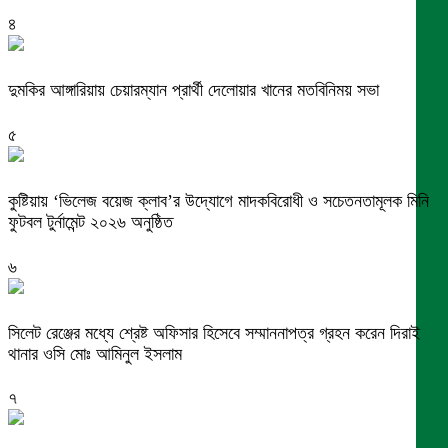
৪
দুমকির আঙ্গারিয়ায় চেয়ারম্যান প্রার্থী দেলোয়ার খানের মতবিনিময় সভা
৫
কুষ্টিয়ায় ‘ভিলেজ বয়েজ ক্লাব’র উদ্যোগে মাদকবিরোধী ও সচেতনতামূলক মিনি
ফুটবল টুর্নামেন্ট ২০২৬ অনুষ্ঠিত
৬
সিলেট রেঞ্জের মধ্যে শ্রেষ্ট অফিসার হিসেবে সম্মাননাপত্র গ্রহন করেন দিরাই
থানার ওসি মোঃ আমিনুল ইসলাম
৭