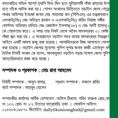
বসতবাড়ির পশ্চিম পার্শ্বে হ্যাপি ফিড মিল হতে মুলিয়াগামী পাঁকা রাস্তার উপর
হতে তাঁকে আটক করা হয়। গোপন সংবাদের ভিত্তিতে নড়াইল জেলা গোয়েন্দা
শাখার অফিসার ইনচার্জ জনাব মোঃ শাহাদারা খান (পিপিএম) এর তত্ত্বাবধানে
এসআই(নিঃ) মোঃ অহিদুল রহমান ও এএসআই(নিঃ) নাহিদ নিয়াজ সঙ্গীয়
ফোর্সসহ অভিযান চালিয়ে মোঃ রেজাউল ইসলাম(৩৮) ও মোঃ আলী হাসান(২৬)
কে গ্রেফতার করে। এ সময় তার নিকট থেকে অবৈধ মাদকদ্রব্য ০১ কেজি
গাঁজা জব্দ করা হয়। এ সংক্রান্তে নড়াইল সদর থানায় মাদকদ্রব্য নিয়ন্ত্রণ
আইনে একটি মামলা রুজু করা হয়েছে। আসামিদেরকে বিজ্ঞ আদালতে সোপর্দ
করা হয়েছে। নড়াইল জেলার সুযোগ্য পুলিশ সুপার জনাব কাজী এহসানুল কবীর
দৈনিক লিখনী সংবাদ কে বলেন, মাদকমুক্ত নড়াইল গড়ার লক্ষ্যে জেলা পুলিশ
আন্তরিকভাবে কাজ করে যাচ্ছে।
সম্পাদক ও প্রকাশক : মোঃ রানা আহমেদ
নির্বাহী সম্পাদক : আবুল বাসার, প্রধান সম্পাদক : ফজলে রাব্বি
বার্তা সম্পাদক : মাহাবুব হোসেন
সম্পাদকীয় কার্যালয় সার্বিক যোগাযোগ :অফিস ঠিকানা: শহিদ ফারুক রোড,বাসা
নং ১৩২ রোড নং ১/২ উত্তর যাত্রাবাড়ি ঢাকা । মোবাইল অফিস:
০১৮৫৮৪১৬৮৭২ জিমেইল: dallylikonisongbad@gmail.com