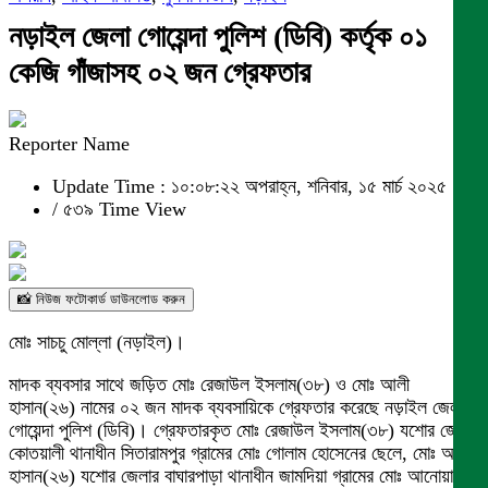
নড়াইল জেলা গোয়েন্দা পুলিশ (ডিবি) কর্তৃক ০১
কেজি গাঁজাসহ ০২ জন গ্রেফতার
Reporter Name
Update Time : ১০:০৮:২২ অপরাহ্ন, শনিবার, ১৫ মার্চ ২০২৫
/
৫৩৯ Time View
📸 নিউজ ফটোকার্ড ডাউনলোড করুন
মোঃ সাচচু মোল্লা (নড়াইল)।
মাদক ব্যবসার সাথে জড়িত মোঃ রেজাউল ইসলাম(৩৮) ও মোঃ আলী
হাসান(২৬) নামের ০২ জন মাদক ব্যবসায়িকে গ্রেফতার করেছে নড়াইল জেলা
গোয়েন্দা পুলিশ (ডিবি)। গ্রেফতারকৃত মোঃ রেজাউল ইসলাম(৩৮) যশোর জেলার
কোতয়ালী থানাধীন সিতারামপুর গ্রামের মোঃ গোলাম হোসেনের ছেলে, মোঃ আলী
হাসান(২৬) যশোর জেলার বাঘারপাড়া থানাধীন জামদিয়া গ্রামের মোঃ আনোয়ার