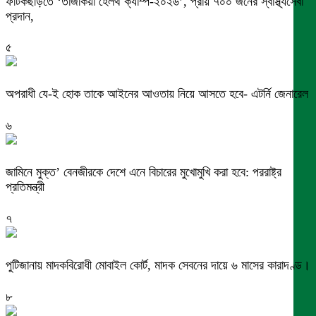
ফটিকছড়িতে ‘তাজকিয়া হেলথ ক্যাম্প-২০২৬’, প্রায় ৭০০ জনের স্বাস্থ্যসেবা
প্রদান,
৫
অপরাধী যে-ই হোক তাকে আইনের আওতায় নিয়ে আসতে হবে- এটর্নি জেনারেল
৬
জামিনে মুক্ত’ বেনজীরকে দেশে এনে বিচারের মুখোমুখি করা হবে: পররাষ্ট্র
প্রতিমন্ত্রী
৭
পুটিজানায় মাদকবিরোধী মোবাইল কোর্ট, মাদক সেবনের দায়ে ৬ মাসের কারাদণ্ড।
৮