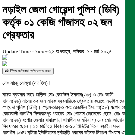
নড়াইল জেলা গোয়েন্দা পুলিশ (ডিবি)
কর্তৃক ০১ কেজি গাঁজাসহ ০২ জন
গ্রেফতার
Update Time : ১০:০৮:২২ অপরাহ্ন, শনিবার, ১৫ মার্চ ২০২৫
📸 নিউজ ফটোকার্ড ডাউনলোড করুন
মোঃ সাচচু মোল্লা (নড়াইল)।
মাদক ব্যবসার সাথে জড়িত মোঃ রেজাউল ইসলাম(৩৮) ও মোঃ আলী
হাসান(২৬) নামের ০২ জন মাদক ব্যবসায়িকে গ্রেফতার করেছে নড়াইল জেলা
গোয়েন্দা পুলিশ (ডিবি)। গ্রেফতারকৃত মোঃ রেজাউল ইসলাম(৩৮) যশোর জেলার
কোতয়ালী থানাধীন সিতারামপুর গ্রামের মোঃ গোলাম হোসেনের ছেলে, মোঃ আলী
হাসান(২৬) যশোর জেলার বাঘারপাড়া থানাধীন জামদিয়া গ্রামের মোঃ আনোয়ার
সিকদারের ছেলে। ১৫ মার্চ’২৫ বিকাল ৩-১০ মিনিটের দিকে নড়াইল সদর
থানাধীন ১৩নং মুলিয়া ইউনিয়নের দূর্বাজুড়ি গ্রামের জনৈক নিরঞ্জন বিশ্বাস এর