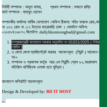
নির্বাহী সম্পাদক : আবুল বাসার, প্রধান সম্পাদক : ফজলে রাব্বি
বার্তা সম্পাদক : মাহাবুব হোসেন
সম্পাদকীয় কার্যালয় সার্বিক যোগাযোগ :অফিস ঠিকানা: শহিদ ফারুক রোড,বাসা
নং ১৩২ রোড নং ১/২ উত্তর যাত্রাবাড়ি ঢাকা । মোবাইল অফিস:
০১৮৫৮৪১৬৮৭২ জিমেইল: dallylikonisongbad@gmail.com
গণপ্রজাতন্ত্রী বাংলাদেশ সরকার অনুমদিত নং 01021/2025 ( নিউজ
পোর্টাল )
ও জেলা জেলা ম্যাজিস্ট্রেট বারবার আবেদনকৃত (প্রিন্ট ) আবেদন নং
ন৪০
সম্পাদক ও প্রকাশক কর্তৃক আর এস প্রিন্টিং প্রেস ৯২,আরামবাগ
মতিঝিল বাণিজ্যিক এলাকা হতে মুদ্রিত।
বাংলাদেশ কপিরাইট আবেদনকৃত
Design & Developed by:
BD IT HOST