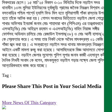
সিকদারের ছেলে। ১৫ মার্চ’২৫ বিকাল ৩-১০ মিনিটের দিকে নড়াইল সদর
থানাধীন ১৩নং মুলিয়া ইউনিয়নের দূর্বাজুড়ি গ্রামের জনৈক নিরঞ্জন বিশ্বাস এর
বসতবাড়ির পশ্চিম পার্শ্বে হ্যাপি ফিড মিল হতে মুলিয়াগামী পাঁকা রাস্তার উপর
হতে তাঁকে আটক করা হয়। গোপন সংবাদের ভিত্তিতে নড়াইল জেলা গোয়েন্দা
শাখার অফিসার ইনচার্জ জনাব মোঃ শাহাদারা খান (পিপিএম) এর তত্ত্বাবধানে
এসআই(নিঃ) মোঃ অহিদুল রহমান ও এএসআই(নিঃ) নাহিদ নিয়াজ সঙ্গীয়
ফোর্সসহ অভিযান চালিয়ে মোঃ রেজাউল ইসলাম(৩৮) ও মোঃ আলী হাসান(২৬)
কে গ্রেফতার করে। এ সময় তার নিকট থেকে অবৈধ মাদকদ্রব্য ০১ কেজি
গাঁজা জব্দ করা হয়। এ সংক্রান্তে নড়াইল সদর থানায় মাদকদ্রব্য নিয়ন্ত্রণ
আইনে একটি মামলা রুজু করা হয়েছে। আসামিদেরকে বিজ্ঞ আদালতে সোপর্দ
করা হয়েছে। নড়াইল জেলার সুযোগ্য পুলিশ সুপার জনাব কাজী এহসানুল কবীর
দৈনিক লিখনী সংবাদ কে বলেন, মাদকমুক্ত নড়াইল গড়ার লক্ষ্যে জেলা পুলিশ
আন্তরিকভাবে কাজ করে যাচ্ছে।
Tag :
Please Share This Post in Your Social Media
More News Of This Category