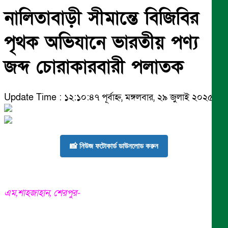
নালিতাবাড়ী সীমান্তে বিজিবির
পৃথক অভিযানে ভারতীয় পণ্য
জব্দ চোরাকারবারী পলাতক
Update Time : ১২:১০:৪৭ পূর্বাহ্ন, মঙ্গলবার, ২৯ জুলাই ২০২৫
📸 নিউজ ফটোকার্ড ডাউনলোড করুন
এম,শাহজাহান, শেরপুর-