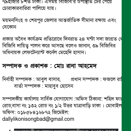
৭৯হাজার ৮শত টাকা। এসময় বিজিবি’র উপস্থিতি টের পেয়ে
চোরাকারবারিরা পালিয়ে যায়।
ময়মনসিংহ ও শেরপুর জেলার আন্তর্জাতিক সীমানা রক্ষায় এবং
যেকোন
প্রকার অবৈধ কার্যক্রম প্রতিরোধে দিনরাত ২৪ ঘন্টা সদা জাগ্রত থেকে
বিজিবি দায়িত্ব পালন করে আসছে বলেও জানান, ৩৯ বিজিবির
অধিনায়ক লেফটেন্যান্ট কর্নেল মেহেদি হাসান।
সম্পাদক ও প্রকাশক : মোঃ রানা আহমেদ
নির্বাহী সম্পাদক : আবুল বাসার, প্রধান সম্পাদক : ফজলে রাব্বি
বার্তা সম্পাদক : মাহাবুব হোসেন
সম্পাদকীয় কার্যালয় সার্বিক যোগাযোগ :অফিস ঠিকানা: শহিদ ফারুক
রোড,বাসা নং ১৩২ রোড নং ১/২ উত্তর যাত্রাবাড়ি ঢাকা । মোবাইল
অফিস: ০১৮৫৮৪১৬৮৭২ জিমেইল:
dallylikonisongbad@gmail.com