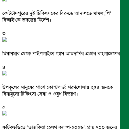
কোটচাঁদপুরের দুই চিকিৎসকের বিরুদ্ধে আদালতে মামলা,পি’
বিআই’কে তদন্তের নির্দেশ।
৩
মিয়ানমার থেকে পাইপলাইনে গ্যাস আমদানির প্রস্তাব বাংলাদেশের
৪
উপকূলের মানুষের পাশে কোস্টগার্ড: শরণখোলায় ২৫৫ জনকে
বিনামূল্যে চিকিৎসা সেবা ও ওষুধ বিতরণ।
৫
ফটিকছড়িতে ‘তাজকিয়া হেলথ ক্যাম্প-২০২৬’, প্রায় ৭০০ জনের