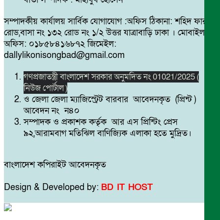
সম্পাদকীয় কার্যালয় সার্বিক যোগাযোগ :অফিস ঠিকানা: শহিদ ফারুক
রোড,বাসা নং ১৩২ রোড নং ১/২ উত্তর যাত্রাবাড়ি ঢাকা । মোবাইল
অফিস: ০১৮৫৮৪১৬৮৭২ জিমেইল:
dallylikonisongbad@gmail.com
গণপ্রজাতন্ত্রী বাংলাদেশ সরকার অনুমদিত নং 01021/2025 (
নিউজ পোর্টাল )
ও জেলা জেলা ম্যাজিস্ট্রেট বারবার আবেদনকৃত (প্রিন্ট )
আবেদন নং ন৪০
সম্পাদক ও প্রকাশক কর্তৃক আর এস প্রিন্টিং প্রেস
৯২,আরামবাগ মতিঝিল বাণিজ্যিক এলাকা হতে মুদ্রিত।
বাংলাদেশ কপিরাইট আবেদনকৃত
Design & Developed by:
BD IT HOST