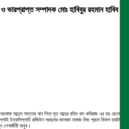
 ও ভারপ্রাপ্ত সম্পাদক মোঃ হাবিবুর রহমান হাবিব
 বড়মামা আব্দুস সাত্তার খান পিতা মৃত আব্দুর রহিম খান কবিরাজ এর বড় ছেলে ৮১
লাহি ইন্নালিল্লাহি রাজিউন মরহুমের জানাজা নামাজ নিজ গ্রামে বিকাল চারটায়
্ন পেশাজীবী মানুষ।